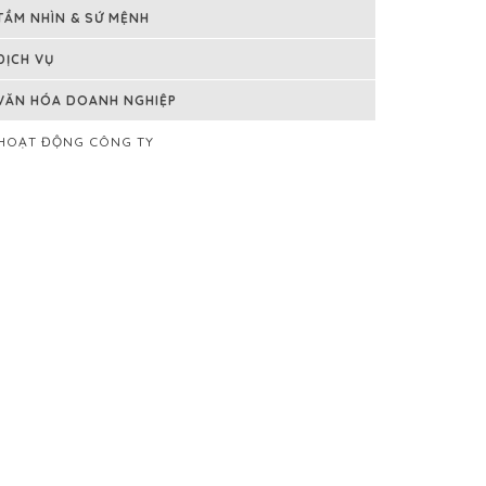
TẦM NHÌN & SỨ MỆNH
DỊCH VỤ
VĂN HÓA DOANH NGHIỆP
HOẠT ĐỘNG CÔNG TY