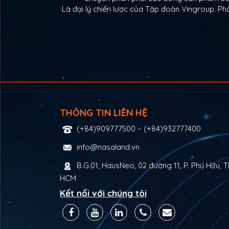
Là đại lý chiến lược của Tập đoàn Vingroup. 
THÔNG TIN LIÊN HỆ
(+84)909777500
–
(+84)932777400
info@nasaland.vn
B.G.01, HausNeo, 02 đường 11, P. Phú Hữu, T
HCM
Kết nối với chúng tôi