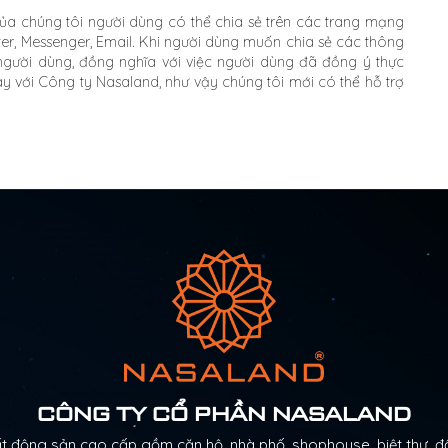
e của chúng tôi người dùng có thể chia sẻ trên các trang mạng
er, Messenger, Email. Khi người dùng muốn chia sẻ các thông
 người dùng, đồng nghĩa với việc người dùng đã đồng ý thực
ày với Công ty Nasaland, như vậy chúng tôi mới có thể hỗ trợ
CÔNG TY CỔ PHẦN NASALAND
động sản cao cấp gồm căn hộ, nhà phố, shophouse, biệt thự, đấ