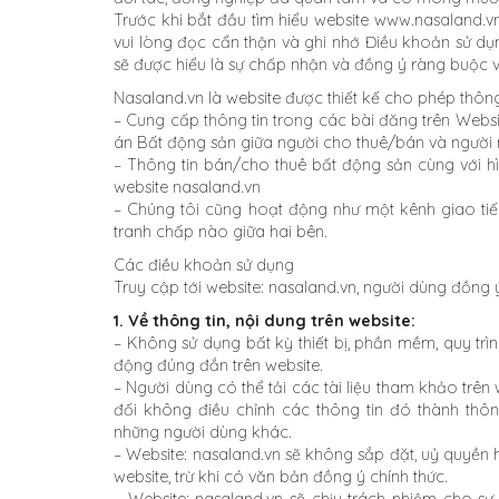
Trước khi bắt đầu tìm hiểu website www.nasaland.vn
vui lòng đọc cẩn thận và ghi nhớ Điều khoản sử dụ
sẽ được hiểu là sự chấp nhận và đồng ý ràng buộc 
Nasaland.vn là website được thiết kế cho phép thông
– Cung cấp thông tin trong các bài đăng trên Websi
án Bất động sản giữa người cho thuê/bán và người
– Thông tin bán/cho thuê bất động sản cùng với hì
website nasaland.vn
– Chúng tôi cũng hoạt động như một kênh giao ti
tranh chấp nào giữa hai bên.
Các điều khoản sử dụng
Truy cập tới website: nasaland.vn, người dùng đồng 
1. Về thông tin, nội dung trên website:
– Không sử dụng bất kỳ thiết bị, phần mềm, quy trì
động đúng đắn trên website.
– Người dùng có thể tải các tài liệu tham khảo trên
đối không điều chỉnh các thông tin đó thành thôn
những người dùng khác.
– Website: nasaland.vn sẽ không sắp đặt, uỷ quyền 
website, trừ khi có văn bản đồng ý chính thức.