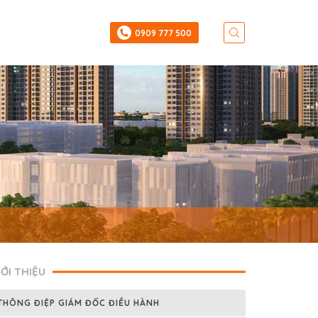
‎0909 777 500
IỚI THIỆU
THÔNG ĐIỆP GIÁM ĐỐC ĐIỀU HÀNH