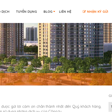
O DỊCH
TUYỂN DỤNG
BLOG
LIÊN HỆ
NHẬN KÝ GỬI
G
 được gửi lời cảm ơn chân thành nhất đến Quý khách hàng,
 sử dụng những dịch vụ của Công ty.