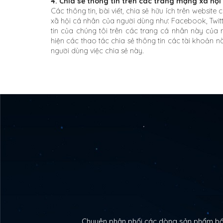
4. Chia sẻ thông tin trên các trang mạng xã hội
Các thông tin, bài viết, chia sẻ hữu ích trên websit
xã hội cá nhân của người dùng như: Facebook, Twitt
tin của chúng tôi trên các trang cá nhân này của
hiện các thao tác chia sẻ thông tin các tài khoản n
người dùng việc chia sẻ này.
Chuyên phân phối các dòng sản phẩm bất 