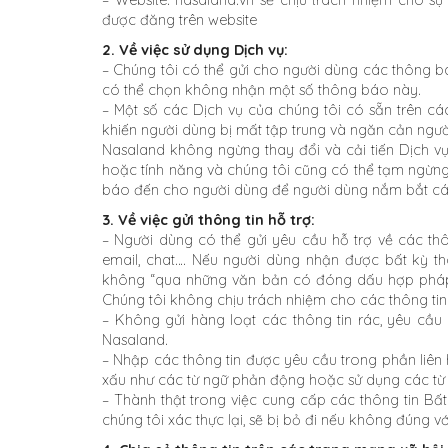
– Website: nasaland.vn sẽ chịu trách nhiệm cho sự 
được đăng trên website
2. Về việc sử dụng Dịch vụ:
– Chúng tôi có thể gửi cho người dùng các thông bá
có thể chọn không nhận một số thông báo này.
– Một số các Dịch vụ của chúng tôi có sẵn trên cá
khiến người dùng bị mất tập trung và ngăn cản ngườ
Nasaland không ngừng thay đổi và cải tiến Dịch 
hoặc tính năng và chúng tôi cũng có thể tạm ngừn
báo đến cho người dùng để người dùng nắm bắt các
3. Về việc gửi thông tin hỗ trợ:
– Người dùng có thể gửi yêu cầu hỗ trợ về các thô
email, chat…. Nếu người dùng nhận được bất kỳ t
không “qua những văn bản có đóng dấu hợp pháp” 
Chúng tôi không chịu trách nhiệm cho các thông ti
– Không gửi hàng loạt các thông tin rác, yêu cầ
Nasaland.
– Nhập các thông tin được yêu cầu trong phần liên
xấu như các từ ngữ phản động hoặc sử dụng các từ
– Thành thật trong việc cung cấp các thông tin Bấ
chúng tôi xác thực lại, sẽ bị bỏ đi nếu không đúng với