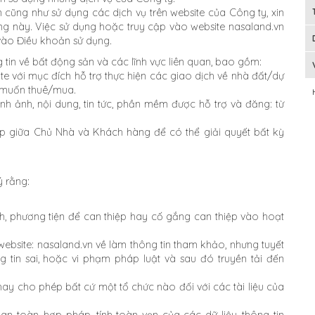
 cũng như sử dụng các dịch vụ trên website của Công ty, xin
ng này. Việc sử dụng hoặc truy cập vào website nasaland.vn
vào Điều khoản sử dụng.
 tin về bất động sản và các lĩnh vực liên quan, bao gồm:
te với mục đích hỗ trợ thực hiện các giao dịch về nhà đất/dự
 muốn thuê/mua.
nh ảnh, nội dung, tin tức, phần mềm được hỗ trợ và đăng: từ
ếp giữa Chủ Nhà và Khách hàng để có thể giải quyết bất kỳ
ý rằng:
nh, phương tiện để can thiệp hay cố gắng can thiệp vào hoạt
 website: nasaland.vn về làm thông tin tham khảo, nhưng tuyết
g tin sai, hoặc vi phạm pháp luật và sau đó truyền tải đến
hay cho phép bất cứ một tổ chức nào đối với các tài liệu của