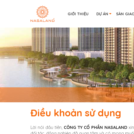
GIỚI THIỆU
DỰ ÁN
SÀN GIA
Điều khoản sử dụng
Lời nói đầu tiên,
CÔNG TY CỔ PHẦN NASALAND
xin
đối tác, đồng nghiệp đã quan tâm và có mong muốn