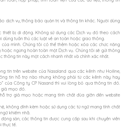
an toàn, hợp pháp, tính toàn vẹn của các dữ liệu, thông tin
o dịch vụ, thông báo quản trị và thông tin khác. Người dùng
c thiết bị di động. Không sử dụng các Dịch vụ đó theo cách
i dùng tuân thủ các luật về an toàn hoặc giao thông.
vụ của mình. Chúng tôi có thể thêm hoặc xóa các chức năng
g hoặc ngừng hoàn toàn một Dịch vụ. Chúng tôi sẽ gửi thông
 thông tin này một cách nhanh nhất và chính xác nhất.
ng tin trên website của Nasaland qua các kênh như Hoiline,
hông tin hỗ trợ nào nhưng không phải từ các kênh này hay
của Công ty CP Nasand thì vui lòng bỏ qua thông tin đó.
n giả mạo đó.
u hỗ trợ giả mạo hoặc mang tính chất đùa giỡn đến website
 hệ, không đính kèm hoặc sử dụng các từ ngữ mang tính chất
 ngữ khiếm nhã.
t động sản, các thông tin được cung cấp sau khi chuyên viên
 thực tế.