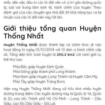
nhắc đến việc đầu tư các lô đất nền có vị trí gần đường quốc
lộ, sát với trung tâm kinh tế, hành chính của huyện. Theo
đánh giá của các chuyên gia nhà đất thì khả năng tạo ra lợi
nhuận của các lô đất nền này rất lớn.
Giới thiệu tổng quan Huyện
Thống Nhất
Huyện Thống Nhất
được thành lập và chính thức đi vào
hoạt động từ ngày 01/01/2004 với 10 đơn vị hành chính cấp
xã. Tổng diện tích toàn huyện là
250,2 km2
với ranh giới cụ
thể như sau:
Phía
Bắc giáp Huyện Định Quán.
Phía Đông giáp thành phố Long Khánh.
Phía Nam giáp Huyện Long Thành và Huyện Cẩm Mỹ.
Phía Tây giáp Huyện Trảng Bom.
Hiện nay Huyện Thống Nhất
đang sở hữu khá nhiều tuyến
đường trọng điểm. Các tuyến đường này là Quốc lộ 1A, Quốc
lộ 20, cao tốc Thành phố Hồ Chí Minh – Long Thành – Dầu
Giây, cao tốc Dầu Giây – Đà Lạt.