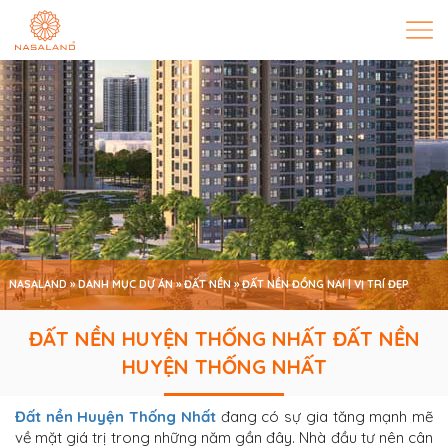
NASALAND
»
DANH MỤC DỰ ÁN
»
ĐẤT NỀN
»
ĐẤT NỀN ĐỒNG NAI | VỊ TRÍ ĐẸP
MỚI NHẤT T7/2022
»
ĐẤT NỀN HUYỆN THỐNG NHẤT
ĐẤT NỀN HUYỆN THỐNG NHẤT ĐẤT NỀN
HUYỆN THỐNG NHẤT
ĐẤT NỀN HUYỆN THỐNG NHẤT
Đất nền Huyện Thống Nhất
đang có sự gia tăng mạnh mẽ
về mặt giá trị trong những năm gần đây. Nhà đầu tư nên cân