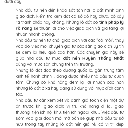
dưới đây:
Nhà đầu tư nên đến khảo sát tận nơi lô đất mình định
giao dịch, kiểm tra xem đất có sổ đỏ hay chưa, có xảy
ra tranh chấp hay không. Những lô đất có
tính pháp lý
rõ ràng
sẽ thuận lợi cho việc giao dịch và gia tăng lợi
nhuận nhanh chóng.
Nhà đầu tư nên từ chối giao dịch với các “cò mồi”, thay
vào đó việc mời chuyên gia từ các sàn giao dịch uy tín
sẽ đem lại hiệu quả cao hơn. Các chuyên gia này sẽ
giúp nhà đầu tư mua
đất nền Huyện Thống Nhất
đúng với mức sàn chung trên thị trường.
Những lô đất dọc theo đường quốc lộ, gần trung tâm
kinh tế, hành chính,… đang được nhiều nhà đầu tư quan
tâm. Chúng có khả năng đem lại lợi nhuận cao hơn
những lô đất ở xa hay đang sử dụng với mục đích canh
tác.
Nhà đầu tư cần xem xét và đánh giá toàn diện một dự
án trước khi giao dịch: vị trí, khả năng đi lại, giao
thương, tiện ích nội khu, tiện ích ngoại khu… Việc đầu tư
sớm vào giai đoạn mới mở bán sẽ giúp nhà đầu tư sở
hữu trong tay những lô đất nền giá rẻ, có vị trí đẹp