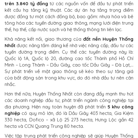
trên
3.840 tỷ đồng
từ các nguồn vốn để đầu tư phát triển
kết cấu hạ tầng kỹ thuật. Các dự án hạ tầng trọng điểm
được đồng tư một cách đồng bộ, bao gồm: nhựa
hóa
và bê
tông
hóa
các tuyến đường giao thông, mạng lưới điện trung
thế, hạ thế, cấp nước sạch và hệ thống thông tin liên lạc.
Khả năng kết nối, giao thương của
đất nền Huyện Thống
Nhất
được nâng tầm đáng kể nhờ việc nâng cấp, đầu tư các
tuyến đường trọng điểm. Cụ thể các tuyến đường này là:
Quốc lộ 1A, Quốc lộ 20, đường cao tốc Thành phố Hồ Chí
Minh – Long Thành – Dầu Giây, cao tốc Dầu Giây – Đà Lạt,…
Sự phát triển về mặt giao thông sẽ kéo theo sự tăng giá
của bất động sản trong khu vực, do đó nhà đầu tư nên cân
nhắc.
Hơn thế nữa,
Huyện Thống Nhất
còn đang đẩy mạnh thu hút
các doanh nghiệp đầu tư, phát triển ngành công nghiệp tại
địa phương. Hiện nay toàn huyện đã phát triển
5 khu công
nghiệp
có quy mô lớn, đó là Dầu Giây 403 hecta, Gia Kiệm
330 hecta, Dofico – xã Lộ 25 273 hecta, Hưng Lộc gần 42
hecta và CCN Quang Trung 80 hecta.
Việc tập trung phát triển công nghiệp sẽ giúp
Huyện Thống