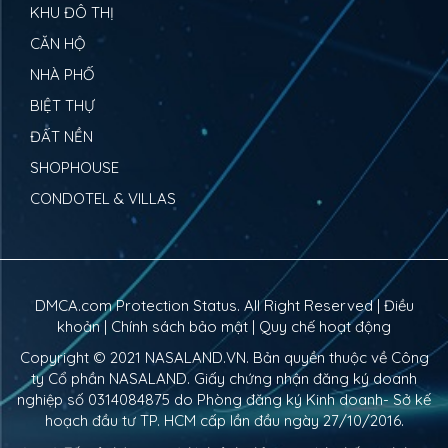
KHU ĐÔ THỊ
CĂN HỘ
NHÀ PHỐ
BIỆT THỰ
ĐẤT NỀN
SHOPHOUSE
CONDOTEL & VILLAS
DMCA.com Protection Status. All Right Reserved |
Điều
khoản
|
Chính sách bảo mật
|
Quy chế hoạt động
Copyright © 2021
NASALAND.VN
. Bản quyền thuộc về Công
ty Cổ phần NASALAND. Giấy chứng nhận đăng ký doanh
nghiệp số 0314084875 do Phòng đăng ký Kinh doanh- Sở kế
hoạch đầu tư TP. HCM cấp lần đầu ngày 27/10/2016.