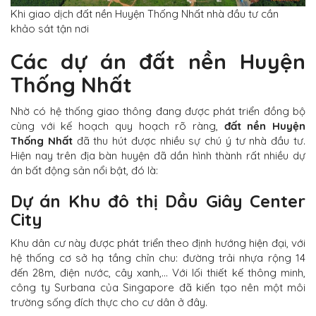
Khi giao dịch đất nền Huyện Thống Nhất nhà đầu tư cần
khảo sát tận nơi
Các dự án đất nền Huyện
Thống Nhất
Nhờ có hệ thống giao thông đang được phát triển đồng bộ
cùng với kế hoạch quy hoạch rõ ràng,
đất nền Huyện
Thống Nhất
đã thu hút được nhiều sự chú ý tư nhà đầu tư.
Hiện nay trên địa bàn huyện đã dần hình thành rất nhiều dự
án bất động sản nổi bật, đó là:
Dự án Khu đô thị Dầu Giây Center
City
Khu dân cư này được phát triển theo định hướng hiện đại, với
hệ thống cơ sở hạ tầng chỉn chu: đường trải nhựa rộng 14
đến 28m, điện nước, cây xanh,… Với lối thiết kế thông minh,
công ty Surbana của Singapore đã kiến tạo nên một môi
trường sống đích thực cho cư dân ở đây.