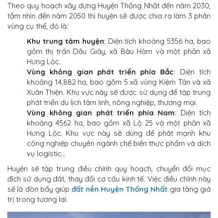
Theo quy hoạch xây dựng
Huyện Thống Nhất
đến năm 2030,
tầm nhìn đến năm 2050 thì huyện sẽ được chia ra làm 3 phân
vùng cụ thể, đó là:
Khu trung tâm huyện
: Diện tích khoảng 5356 ha, bao
gồm thị trấn Dầu Giây, xã Bàu Hàm và một phần xã
Hưng Lộc.
Vùng không gian phát triển phía Bắc
: Diện tích
khoảng 14,882 ha, bao gồm 5 xã vùng Kiệm Tân và xã
Xuân Thiện. Khu vực này sẽ được sử dụng để tập trung
phát triển du lịch tâm linh, nông nghiệp, thương mại.
Vùng không gian phát triển phía Nam
: Diện tích
khoảng 4562 ha, bao gồm xã Lộ 25 và một phần xã
Hưng Lộc. Khu vực này sẽ dùng để phát mạnh khu
công nghiệp chuyên ngành chế biến thực phẩm và dịch
vụ logistic…
Huyện sẽ tập trung điều chỉnh quy hoạch, chuyển đổi mục
đích sử dụng đất, thay đổi cơ cấu kinh tế. Việc điều chỉnh này
sẽ là đòn bẩy giúp
đất nền Huyện Thống Nhất
gia tăng giá
trị trong tương lai.