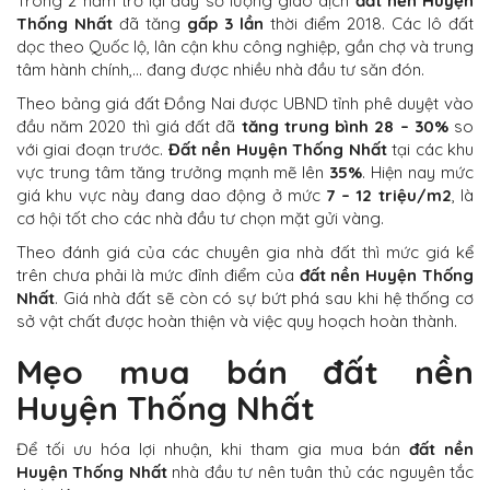
Trong 2 năm trở lại đây số lượng giao dịch
đất nền Huyện
Thống Nhất
đã tăng
gấp 3 lần
thời điểm 2018. Các lô đất
dọc theo Quốc lộ, lân cận khu công nghiệp, gần chợ và trung
tâm hành chính,… đang được nhiều nhà đầu tư săn đón.
Theo bảng giá đất Đồng Nai được UBND tỉnh phê duyệt vào
đầu năm 2020 thì giá đất đã
tăng trung bình 28 – 30%
so
với giai đoạn trước.
Đất nền Huyện Thống Nhất
tại các khu
vực trung tâm tăng trưởng mạnh mẽ lên
35%
. Hiện nay mức
giá khu vực này đang dao động ở mức
7 – 12 triệu/m2
, là
cơ hội tốt cho các nhà đầu tư chọn mặt gửi vàng.
Theo đánh giá của các chuyên gia nhà đất thì mức giá kể
trên chưa phải là mức đỉnh điểm của
đất nền Huyện Thống
Nhất
. Giá nhà đất sẽ còn có sự bứt phá sau khi hệ thống cơ
sở vật chất được hoàn thiện và việc quy hoạch hoàn thành.
Mẹo mua bán đất nền
Huyện Thống Nhất
Để tối ưu hóa lợi nhuận, khi tham gia mua bán
đất nền
Huyện Thống Nhất
nhà đầu tư nên tuân thủ các nguyên tắc