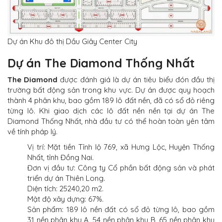
Dự án Khu đô thị Dầu Giây Center City
Dự án The Diamond Thống Nhất
The Diamond
được đánh giá là dự án tiêu biểu đón đầu thị
trường bất động sản trong khu vực. Dự án được quy hoạch
thành 4 phân khu, bao gồm 189 lô đất nền, đã có sổ đỏ riêng
từng lô. Khi giao dịch các lô đất nền nền tại dự án The
Diamond Thống Nhất, nhà đầu tư có thể hoàn toàn yên tâm
về tính pháp lý.
Vị trí: Mặt tiền Tỉnh lộ 769, xã Hưng Lộc, Huyện Thống
Nhất, tỉnh Đồng Nai.
Đơn vị đầu tư: Công ty Cổ phần bất động sản và phát
triển dự án Thiên Long.
Diện tích: 25240,20 m2.
Mật độ xây dựng: 67%.
Sản phẩm: 189 lô nền đất có sổ đỏ từng lô, bao gồm
31 nền phân khu A, 54 nền phân khu B, 65 nền phân khu