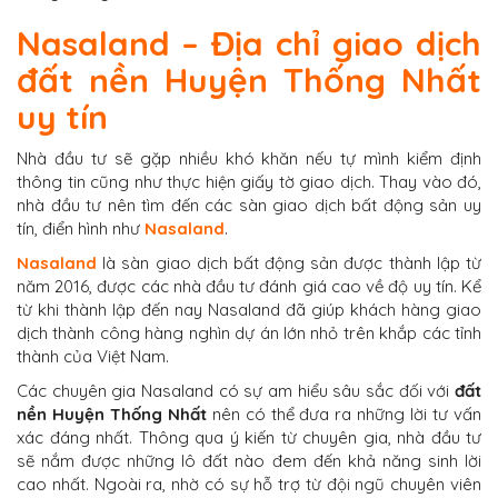
Nasaland – Địa chỉ giao dịch
đất nền Huyện Thống Nhất
uy tín
Nhà đầu tư sẽ gặp nhiều khó khăn nếu tự mình kiểm định
thông tin cũng như thực hiện giấy tờ giao dịch. Thay vào đó,
nhà đầu tư nên tìm đến các sàn giao dịch bất động sản uy
tín, điển hình như
Nasaland
.
Nasaland
là sàn giao dịch bất động sản được thành lập từ
năm 2016, được các nhà đầu tư đánh giá cao về độ uy tín. Kể
từ khi thành lập đến nay
Nasaland
đã giúp khách hàng giao
dịch thành công hàng nghìn dự án lớn nhỏ trên khắp các tỉnh
thành của Việt Nam.
Các chuyên gia
Nasaland
có sự am hiểu sâu sắc đối với
đất
nền Huyện Thống Nhất
nên có thể đưa ra những lời tư vấn
xác đáng nhất. Thông qua ý kiến từ chuyên gia, nhà đầu tư
sẽ nắm được những lô đất nào đem đến khả năng sinh lời
cao nhất. Ngoài ra, nhờ có sự hỗ trợ từ đội ngũ chuyên viên