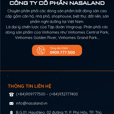
CÔNG TY CỔ PHẦN NASALAND
Chuyên phân phối các dòng sản phẩm bất động sản cao
cấp gồm căn hộ, nhà phố, shophouse, biệt thự, đất nền, sản
phẩm nghỉ dưỡng tại Việt Nam.
Là đại lý chiến lược của Tập đoàn Vingroup. Phân phối các
dòng sản phẩm của Vinhomes như Vinhomes Central Park,
Vinhomes Golden River, Vinhomes Grand Park…
THÔNG TIN LIÊN HỆ
(+84)909777500
–
(+84)932777400
info@nasaland.vn
B.G.01, HausNeo, 02 đường 11, P. Phú Hữu, TP. Thủ