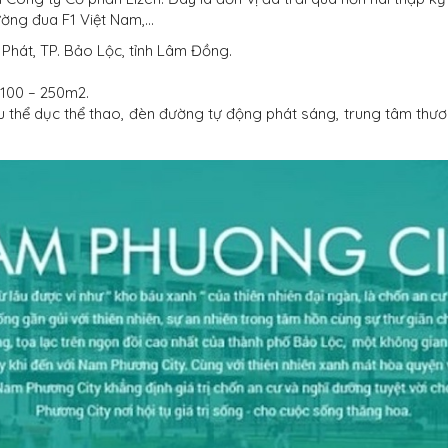
ường đua F1 Việt Nam,…
Phát, TP. Bảo Lộc, tỉnh Lâm Đồng.
ừ 100 – 250m2
.
u thể dục thể thao, đèn đường tự động phát sáng, trung tâm thương