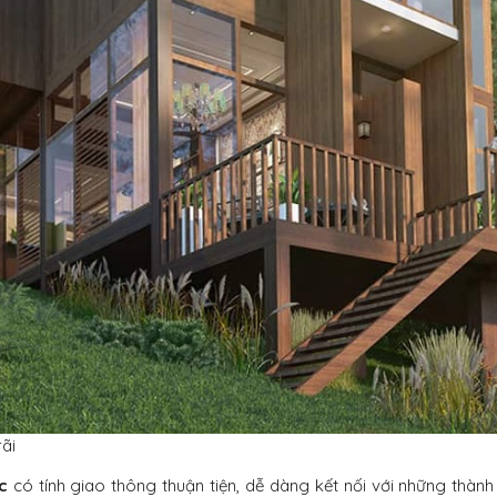
ãi
c
có tính giao thông thuận tiện, dễ dàng kết nối với những thàn