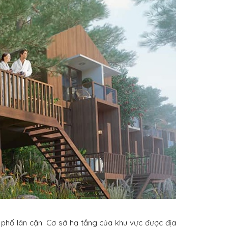
h phố lân cận. Cơ sở hạ tầng của khu vực được địa