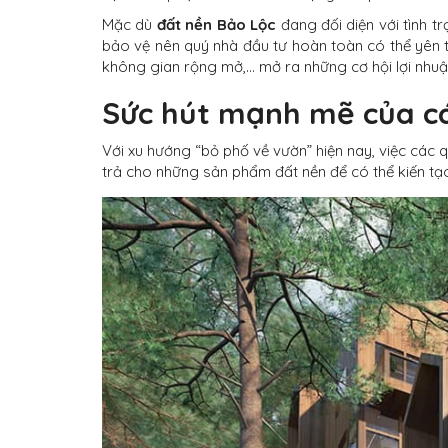
Mặc dù
đất nền Bảo Lộc
đang đối diện với tình t
bảo vệ nên quý nhà đầu tư hoàn toàn có thể yên tâ
không gian rộng mở,… mở ra những cơ hội lợi nhuậ
Sức hút mạnh mẽ của cá
Với xu hướng “bỏ phố về vườn” hiện nay, việc các
trả cho những sản phẩm đất nền để có thể kiến tạ