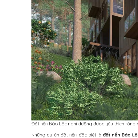
Đất nền Bảo Lộc nghỉ dưỡng được yêu thích rộng r
Những dự án đất nền, đặc biệt là
đất nền Bảo Lộ