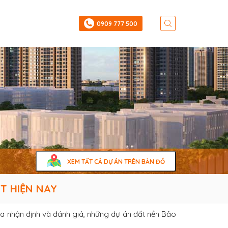
‎0909 777 500
XEM TẤT CẢ DỰ ÁN TRÊN BẢN ĐỒ
T HIỆN NAY
a nhận định và đánh giá, những dự án đất nền Bảo