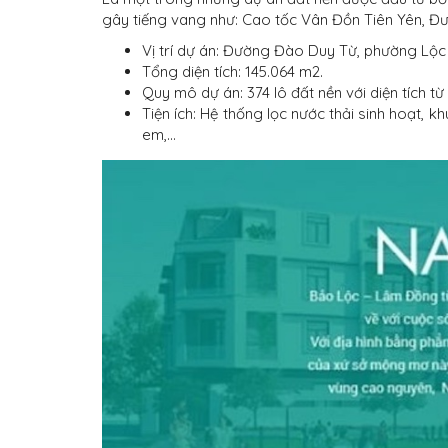
gây tiếng vang như: Cao tốc Vân Đồn Tiên Yên, Đ
Vị trí dự án: Đường Đào Duy Từ, phường Lộc 
Tổng diện tích: 145.064 m2.
Quy mô dự án:
374 lô đất nền với diện tích t
Tiện ích:
Hệ thống lọc nước thải sinh hoạt, kh
em,…