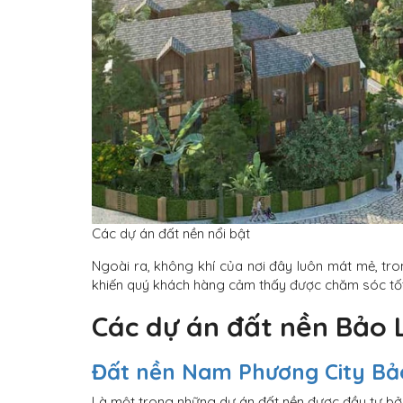
Các dự án đất nền nổi bật
Ngoài ra,
không khí của nơi đây luôn mát mẻ, tro
khiến quý khách hàng cảm thấy được chăm sóc tốt
Các dự án đất nền Bảo 
Đất nền Nam Phương City Bả
Là một trong những dự án đất nền được đầu tư bở