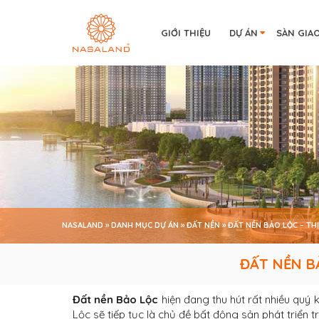
GIỚI THIỆU
DỰ ÁN
SÀN GIA
NASALAND
»
DANH MỤC DỰ ÁN
»
ĐẤT NỀN
»
ĐẤT NỀN BẢO LỘC – TH
ĐẤT NỀN BẢO LỘC – THỊ TRƯỜNG
ĐẤT NỀN B
Đất nền Bảo Lộc
hiện đang thu hút rất nhiều quý
Lộc sẽ tiếp tục là chủ đề bất động sản phát triển 