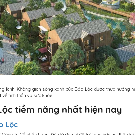
ng lành. Không gian sống xanh của Bảo Lộc được thừa hưởng hệ s
 về tinh thần và sức khỏe.
Lộc tiềm năng nhất hiện nay
o Lộc
i
Công ty Cổ phần Lizen
. Đây là đơn vị đã
trải qua hơn hai thập kỷ