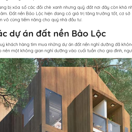
rạng bị xóa sổ các đồi chè xanh nhưng quỹ đất nơi đây còn khá n
m. Đất nền Bảo Lộc hiện đang có giá trị tăng trưởng tốt, cơ sở h
n vô cùng tiềm năng cho quý nhà đầu tư.
c dự án đất nền Bảo Lộc
 quý khách hàng tìm mua những dự án đất nền nghỉ dưỡng đã không
o nên một không gian nghỉ dưỡng vào cuối tuần cho gia đình, ngư