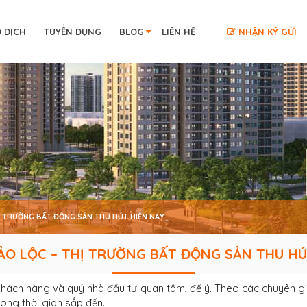
O DỊCH
TUYỂN DỤNG
BLOG
LIÊN HỆ
NHẬN KÝ GỬI
Ị TRƯỜNG BẤT ĐỘNG SẢN THU HÚT HIỆN NAY
 BẤT ĐỘNG SẢN THU HÚT HIỆN NAY
ẢO LỘC – THỊ TRƯỜNG BẤT ĐỘNG SẢN THU HÚ
 khách hàng và quý nhà đầu tư quan tâm, để ý.
Theo các chuyên gi
trong thời gian sắp đến.