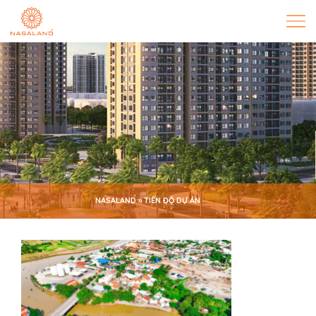
NASALAND
»
TIẾN ĐỘ DỰ ÁN
TIẾN ĐỘ DỰ ÁN