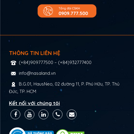
THÔNG TIN LIÊN HỆ
(+84)909777500
–
(+84)932777400
info@nasaland.vn
B.G.01, HausNeo, 02 đường 11, P. Phú Hữu, TP. Thủ
Đức, TP. HCM
Kết nối với chúng tôi