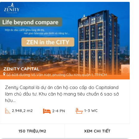
ZENITY CAPITAL
Số 608 đường Võ Văn Kiệt, phường Cầu Kho, quận 1, TP.HCM
Zenity Capital là dự án căn hộ cao cấp do Capitaland
làm chủ đầu tư. Khu căn hộ mang tiêu chuẩn 6 sao sở
hữu...
2.948,2 m2
1-3 WC
2-4 PN
150 TRIỆU/M2
XEM CHI TIẾT