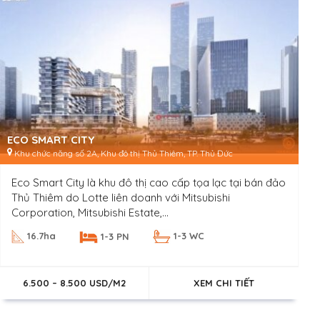
XEM TẤT CẢ DỰ ÁN TRÊN BẢN ĐỒ
ECO SMART CITY
Khu chức năng số 2A, Khu đô thị Thủ Thiêm, TP. Thủ Đức
Eco Smart City là khu đô thị cao cấp tọa lạc tại bán đảo
Thủ Thiêm do Lotte liên doanh với Mitsubishi
Corporation, Mitsubishi Estate,...
16.7ha
1-3 WC
1-3 PN
6.500 – 8.500 USD/M2
XEM CHI TIẾT