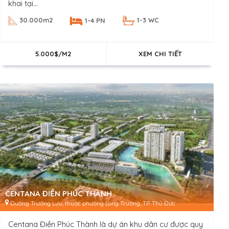
khai tại...
30.000m2
1-3 WC
1-4 PN
5.000$/M2
XEM CHI TIẾT
CENTANA ĐIỀN PHÚC THÀNH
Đường Trường Lưu, thuộc phường Long Trường, TP. Thủ Đức
Centana Điền Phúc Thành là dự án khu dân cư được quy