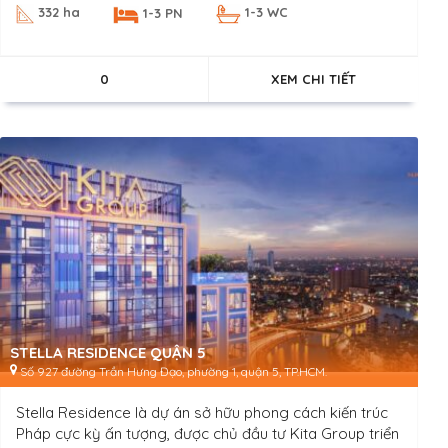
332 ha
1-3 WC
1-3 PN
0
XEM CHI TIẾT
STELLA RESIDENCE QUẬN 5
Số 927 đường Trần Hưng Đạo, phường 1, quận 5, TP.HCM.
Stella Residence là dự án sở hữu phong cách kiến trúc
Pháp cực kỳ ấn tượng, được chủ đầu tư Kita Group triển