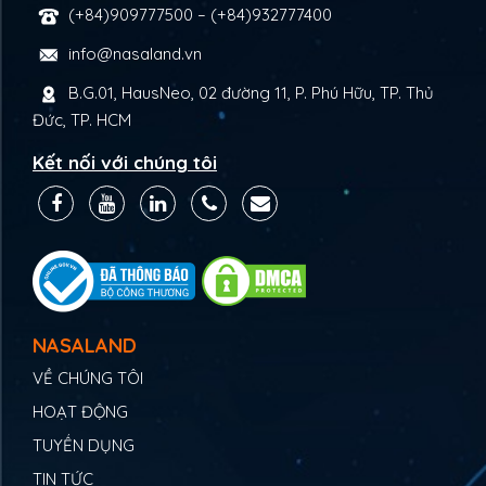
(+84)909777500
–
(+84)932777400
info@nasaland.vn
B.G.01, HausNeo, 02 đường 11, P. Phú Hữu, TP. Thủ
Đức, TP. HCM
Kết nối với chúng tôi
NASALAND
VỀ CHÚNG TÔI
HOẠT ĐỘNG
TUYỂN DỤNG
TIN TỨC