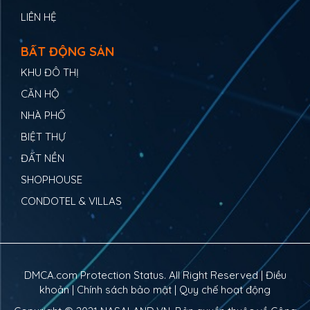
LIÊN HỆ
BẤT ĐỘNG SẢN
KHU ĐÔ THỊ
CĂN HỘ
NHÀ PHỐ
BIỆT THỰ
ĐẤT NỀN
SHOPHOUSE
CONDOTEL & VILLAS
DMCA.com Protection Status. All Right Reserved |
Điều
khoản
|
Chính sách bảo mật
|
Quy chế hoạt động