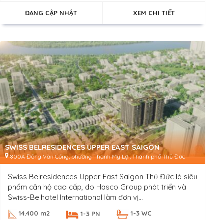
ĐANG CẬP NHẬT
XEM CHI TIẾT
SWISS BELRESIDENCES UPPER EAST SAIGON
800A Đồng Văn Cống, phường Thạnh Mỹ Lợi, Thành phố Thủ Đức
Swiss Belresidences Upper East Saigon Thủ Đức là siêu
phẩm căn hộ cao cấp, do Hasco Group phát triển và
Swiss-Belhotel International làm đơn vị...
14.400 m2
1-3 WC
1-3 PN