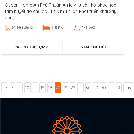
Queen Home An Phú Thuận An là khu căn hộ phức hợp
tâm huyết do chủ đầu tư Kim Thuận Phát triển khai xây
dựng....
34.668,3m2
1-3 WC
1-3 PN
24 - 30 TRIỆU/M2
XEM CHI TIẾT
First
...
10
...
18
19
20
21
22
...
30
40
50
...
Last