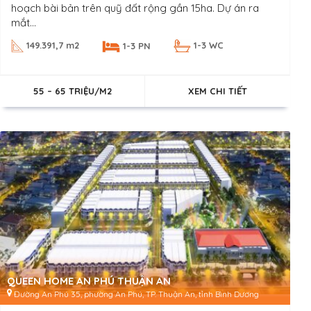
hoạch bài bản trên quỹ đất rộng gần 15ha. Dự án ra
mắt...
149.391,7 m2
1-3 WC
1-3 PN
55 – 65 TRIỆU/M2
XEM CHI TIẾT
QUEEN HOME AN PHÚ THUẬN AN
Đường An Phú 35, phường An Phú, TP. Thuận An, tỉnh Bình Dương