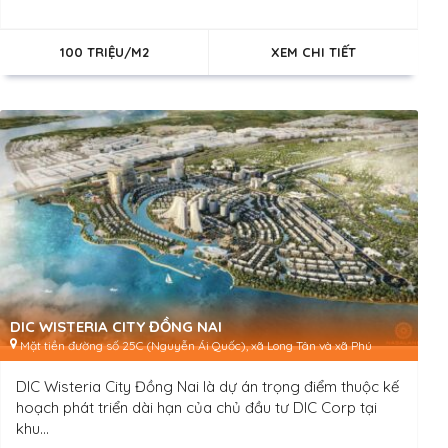
100 TRIỆU/M2
XEM CHI TIẾT
DIC WISTERIA CITY ĐỒNG NAI
Mặt tiền đường số 25C (Nguyễn Ái Quốc), xã Long Tân và xã Phú
Thạnh, huyện Nhơn Trạch, tỉnh Đồng Nai
DIC Wisteria City Đồng Nai là dự án trọng điểm thuộc kế
hoạch phát triển dài hạn của chủ đầu tư DIC Corp tại
khu...