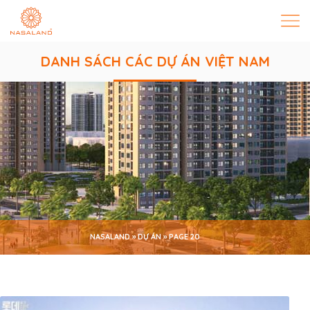
DANH SÁCH CÁC DỰ ÁN VIỆT NAM
NASALAND
»
DỰ ÁN
»
PAGE 20
THÔNG TIN DỰ ÁN BẤT ĐỘNG SẢN MỚI,
NỔI BẬT NHẤT | NASALAND