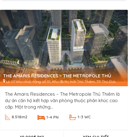
THE AMARIS RESIDENCES – THE METROPOLE THỦ
THIÊM
Lô 1.17 khu chức năng số 01, Khu đô thị mới Thủ Thiêm, TP. Thủ Đức
The Amaris Residences – The Metropole Thủ Thiêm là
dự án căn hộ kết hợp văn phòng thuộc phân khúc cao
cấp. Một trong những...
8.518m2
1-3 WC
1-4 PN