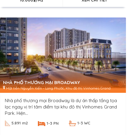
10.000$/M2
XEM CHI TIẾT
NHÀ PHỐ THƯƠNG MẠI BROADWAY
Mặt tiền Nguyễn Xiển - Long Phước, Khu đô thị Vinhomes Grand
Park, Phường Long Thạnh Mỹ, TP. Thủ Đức
Nhà phố thương mại Broadway là dự án thấp tầng tọa
lạc ngay vị trí tâm điểm tại khu đô thị Vinhomes Grand
Park. Hiện...
5.891 m2
1-3 WC
1-3 PN