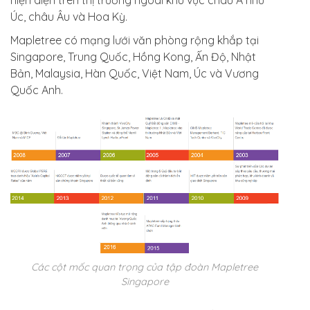
hiện diện trên thị trường ngoài khu vực châu Á như
Úc, châu Âu và Hoa Kỳ.
Mapletree có mạng lưới văn phòng rộng khắp tại
Singapore, Trung Quốc, Hồng Kong, Ấn Độ, Nhật
Bản, Malaysia, Hàn Quốc, Việt Nam, Úc và Vương
Quốc Anh.
Các cột mốc quan trọng của tập đoàn Mapletree
Singapore