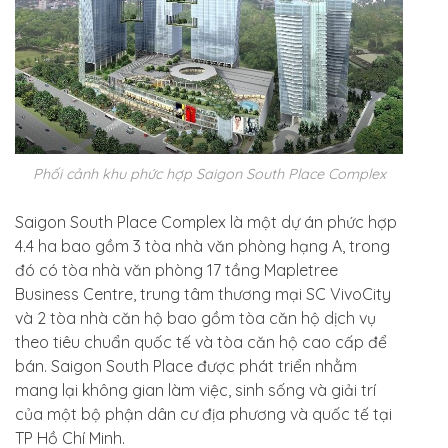
Phối cảnh khu phức hợp Saigon South Place Complex
Saigon South Place Complex là một dự án phức hợp
4.4 ha bao gồm 3 tòa nhà văn phòng hạng A, trong
đó có tòa nhà văn phòng 17 tầng Mapletree
Business Centre, trung tâm thương mại SC VivoCity
và 2 tòa nhà căn hộ bao gồm tòa căn hộ dịch vụ
theo tiêu chuẩn quốc tế và tòa căn hộ cao cấp để
bán. Saigon South Place được phát triển nhằm
mang lại không gian làm việc, sinh sống và giải trí
của một bộ phận dân cư địa phương và quốc tế tại
TP Hồ Chí Minh.