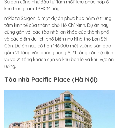
Saigon cũng như đầu tư “làm mới” khu phức hợp ở
khu trung tâm TP.HCM này.
mPlaza Saigon là một dự án phức hợp nằm ở trung
tâm kinh tế của thành phố Hồ Chí Minh. Dự án này
cũng gần với các tòa nhà lớn khác của thành phố
và các điểm du lịch phổ biến như Nhà thờ Lớn Sài
Gòn. Dự án này có hơn 146.000 mét vuông sàn bao
gồm 21 tầng văn phòng hạng A, 31 tầng căn hộ dịch
vụ và 21 tầng khách sạn và khu bán lẻ và khu vực ăn
uống.
Tòa nhà Pacific Place (Hà Nội)