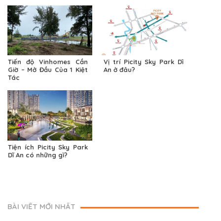
nào?
Tiến độ Vinhomes Cần
Vị trí Picity Sky Park Dĩ
Giờ – Mở Đầu Của 1 Kiệt
An ở đâu?
Tác
Tiện ích Picity Sky Park
Dĩ An có những gì?
BÀI VIẾT MỚI NHẤT