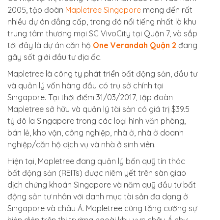
2005, tập đoàn
Mapletree Singapore
mang đến rất
nhiều dự án đẳng cấp, trong đó nổi tiếng nhất là khu
trung tâm thương mại SC VivoCity tại Quận 7, và sắp
tới đây là dự án căn hộ
One Verandah Quận 2
đang
gây sốt giới đầu tư địa ốc.
Mapletree là công ty phát triển bất động sản, đầu tư
và quản lý vốn hàng đầu có trụ sở chính tại
Singapore. Tại thời điểm 31/03/2017, tập đoàn
Mapletree sở hữu và quản lý tài sản có giá trị $39.5
tỷ đô la Singapore trong các loại hình văn phòng,
bán lẻ, kho vận, công nghiệp, nhà ở, nhà ở doanh
nghiệp/căn hộ dịch vụ và nhà ở sinh viên.
Hiện tại, Mapletree đang quản lý bốn quỹ tín thác
bất động sản (REITs) được niêm yết trên sàn giao
dịch chứng khoán Singapore và năm quỹ đầu tư bất
động sản tư nhân với danh mục tài sản đa dạng ở
Singapore và châu Á. Mapletree cũng tăng cường sự