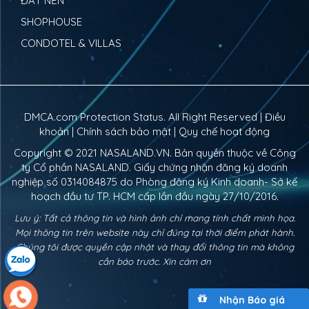
ĐẤT NỀN
SHOPHOUSE
CONDOTEL & VILLAS
DMCA.com Protection Status. All Right Reserved |
Điều
khoản
|
Chính sách bảo mật
|
Quy chế hoạt động
Copyright © 2021
NASALAND.VN
. Bản quyền thuộc về Công
ty Cổ phần NASALAND. Giấy chứng nhận đăng ký doanh
nghiệp số 0314084875 do Phòng đăng ký Kinh doanh- Sở kế
hoạch đầu tư TP. HCM cấp lần đầu ngày 27/10/2016.
Lưu ý: Tất cả thông tin và hình ảnh chỉ mang tính chất minh họa.
Mọi thông tin trên website này chỉ đúng tại thời điểm phát hành.
Chúng tôi được quyền cập nhật và thay đổi thông tin mà không
cần báo trước. Xin cám ơn
Nhận Báo giá