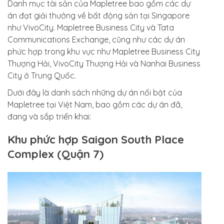
Danh mục tài sản của Mapletree bao gồm các dự
án đạt giải thưởng về bất động sản tại Singapore
như VivoCity. Mapletree Business City và Tata
Communications Exchange, cũng như các dự án
phức hợp trong khu vực như Mapletree Business City
Thượng Hải, VivoCity Thượng Hải và Nanhai Business
City ở Trung Quốc.
Dưới đây là danh sách những dự án nổi bật của
Mapletree tại Việt Nam, bao gồm các dự án đã,
đang và sắp triển khai:
Khu phức hợp Saigon South Place
Complex (Quận 7)