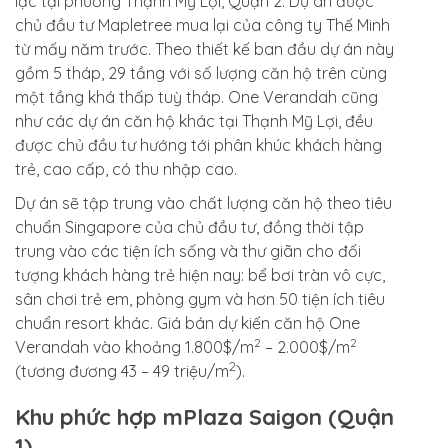
lạc tại phường Thạnh Mỹ Lợi, Quận 2. Dự án được
chủ đầu tư Mapletree mua lại của công ty Thế Minh
từ mấy năm trước. Theo thiết kế ban đầu dự án này
gồm 5 tháp, 29 tầng với số lượng căn hộ trên cùng
một tầng khá thấp tuỳ tháp. One Verandah cũng
như các dự án căn hộ khác tại Thạnh Mỹ Lợi, đều
được chủ đầu tư hướng tới phân khúc khách hàng
trẻ, cao cấp, có thu nhập cao.
Dự án sẽ tập trung vào chất lượng căn hộ theo tiêu
chuẩn Singapore của chủ đầu tư, đồng thời tập
trung vào các tiện ích sống và thư giãn cho đối
tượng khách hàng trẻ hiện nay: bể bơi tràn vô cực,
sân chơi trẻ em, phòng gym và hơn 50 tiện ích tiêu
chuẩn resort khác. Giá bán dự kiến căn hộ One
2
2
Verandah vào khoảng 1.800$/m
– 2.000$/m
2
(tương đương 43 – 49 triệu/m
).
Khu phức hợp mPlaza Saigon (Quận
1)