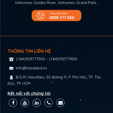
Vinhomes Golden River, Vinhomes Grand Park…
THÔNG TIN LIÊN HỆ
(+84)909777500
–
(+84)932777400
info@nasaland.vn
B.G.01, HausNeo, 02 đường 11, P. Phú Hữu, TP. Thủ
Đức, TP. HCM
Kết nối với chúng tôi