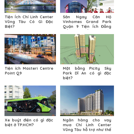
Tiện Ích Chí Linh Center
Săn Ngay Căn Hộ
Vũng Tàu Có Gì Đặc
Vinhomes Grand Park
Biệt?
Quận 9 Tiện Ích Đẳng
Cấp Bậc Nhất
Tiện ích Masteri Centre
Mặt bằng Picity Sky
Point Q9
Park Dĩ An có gì đặc
biệt?
Xe buýt điện có gì đặc
Ngân hàng cho vay
biệt ở TP.HCM?
mua Chí Linh Center
Vũng Tàu hỗ trợ như thế