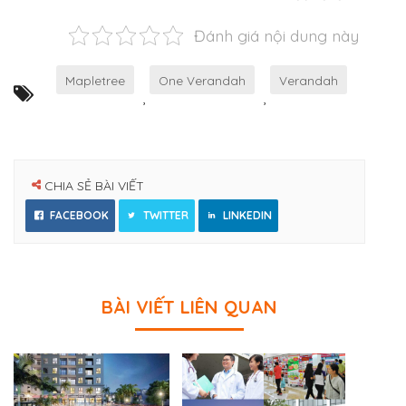
Đánh giá nội dung này
Mapletree
One Verandah
Verandah
,
,
CHIA SẺ BÀI VIẾT
FACEBOOK
TWITTER
LINKEDIN
BÀI VIẾT LIÊN QUAN