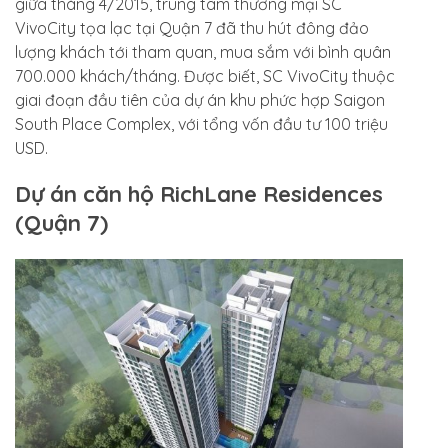
giữa tháng 4/2015, trung tâm thương mại SC
VivoCity tọa lạc tại Quận 7 đã thu hút đông đảo
lượng khách tới tham quan, mua sắm với bình quân
700.000 khách/tháng. Được biết, SC VivoCity thuộc
giai đoạn đầu tiên của dự án khu phức hợp Saigon
South Place Complex, với tổng vốn đầu tư 100 triệu
USD.
Dự án căn hộ RichLane Residences
(Quận 7)