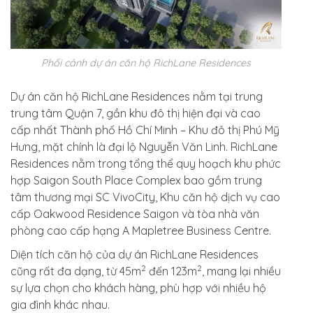
Phối cảnh dự án căn hộ RichLane Residences
Dự án căn hộ RichLane Residences nằm tại trung
trung tâm Quận 7, gần khu đô thị hiện đại và cao
cấp nhất Thành phố Hồ Chí Minh – Khu đô thị Phú Mỹ
Hưng, mặt chính là đại lộ Nguyễn Văn Linh. RichLane
Residences nằm trong tổng thể quy hoạch khu phức
hợp Saigon South Place Complex bao gồm trung
tâm thương mại SC VivoCity, Khu căn hộ dịch vụ cao
cấp Oakwood Residence Saigon và tòa nhà văn
phòng cao cấp hạng A Mapletree Business Centre.
Diện tích căn hộ của dự án RichLane Residences
2
2
cũng rất đa dạng, từ 45m
đến 123m
, mang lại nhiều
sự lựa chọn cho khách hàng, phù hợp với nhiều hộ
gia đình khác nhau.