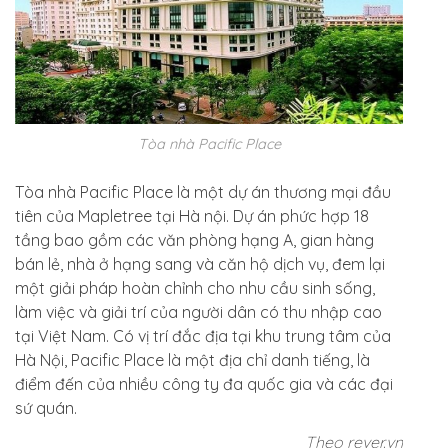
Tòa nhà Pacific Place
Tòa nhà Pacific Place là một dự án thương mại đầu
tiên của Mapletree tại Hà nội. Dự án phức hợp 18
tầng bao gồm các văn phòng hạng A, gian hàng
bán lẻ, nhà ở hạng sang và căn hộ dịch vụ, đem lại
một giải pháp hoàn chỉnh cho nhu cầu sinh sống,
làm việc và giải trí của người dân có thu nhập cao
tại Việt Nam. Có vị trí đắc địa tại khu trung tâm của
Hà Nội, Pacific Place là một địa chỉ danh tiếng, là
điểm đến của nhiều công ty đa quốc gia và các đại
sứ quán.
Theo rever.vn