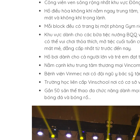
Công viên ven sông rộng nhất khu vực Đông
Hồ điều hòa không khí nằm ngay trung tâm,
mát và không khí trong lành.
Mỗi block đều có trang bị một phòng Gym ri
Khu vực dành cho các bữa tiệc nướng BQQ v
có thể vui chơi thỏa thích, mở tiệc cuối tuầ
mát mẻ, đẳng cấp nhất từ trước đến nay.
Hồ bơi dành cho cả người lớn và trẻ em đạt t
Nằm cạnh khu trung tâm thương mại Vincom 
Bệnh viện Vinmec nơi có đội ngũ y bác sỹ tậ
Trường học liên cấp Vinschool nơi có cơ sở 
Gần 50 sân thể thao đa chức năng dành mọi m
bóng đá và bóng rổ…