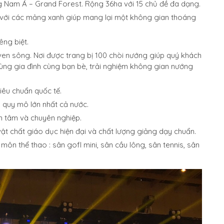
 Nam Á – Grand Forest. Rộng 36ha với 15 chủ đề đa dạng.
 với các mảng xanh giúp mang lại một không gian thoáng
êng biệt.
en sông. Nơi được trang bị 100 chòi nướng giúp quý khách
n cùng gia đình cùng bạn bè, trải nghiệm không gian nướng
iêu chuẩn quốc tế.
quy mô lớn nhất cả nước.
n tâm và chuyên nghiệp.
vật chất giáo dục hiện đại và chất lượng giảng dạy chuẩn.
ôn thể thao : sân gofl mini, sân cầu lông, sân tennis, sân