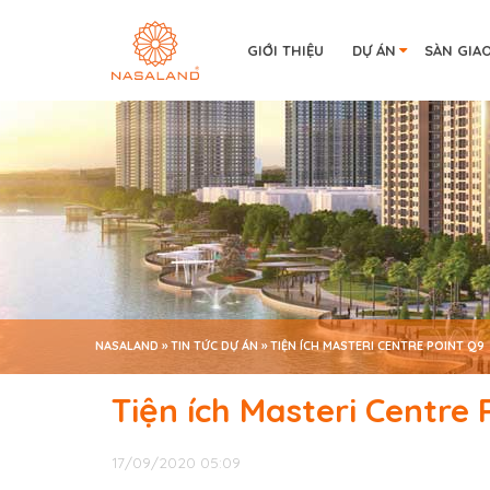
GIỚI THIỆU
DỰ ÁN
SÀN GIA
NASALAND
»
TIN TỨC DỰ ÁN
»
TIỆN ÍCH MASTERI CENTRE POINT Q9
Tiện ích Masteri Centre 
17/09/2020 05:09