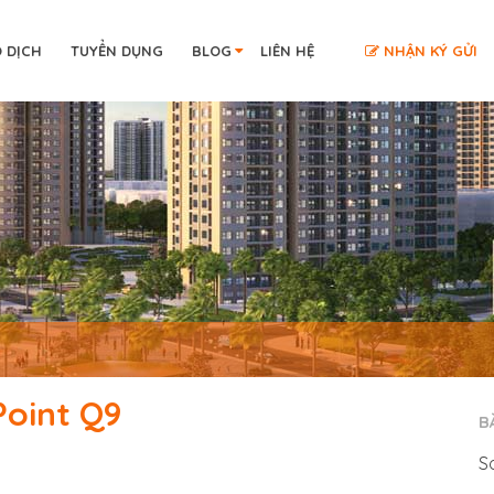
O DỊCH
TUYỂN DỤNG
BLOG
LIÊN HỆ
NHẬN KÝ GỬI
Point Q9
B
S