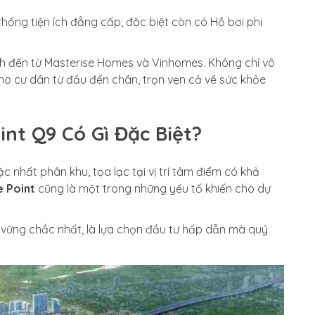
hống tiện ích đẳng cấp, đặc biệt còn có Hồ bơi phi
ch đến từ Masterise Homes và Vinhomes. Không chỉ vô
cho cư dân từ đầu đến chân, trọn vẹn cả về sức khỏe
int Q9 Có Gì Đặc Biệt?
 nhất phân khu, tọa lạc tại vị trí tâm điểm có khả
e Point
cũng là một trong những yếu tố khiến cho dự
tế vững chắc nhất, là lựa chọn đầu tư hấp dẫn mà quý