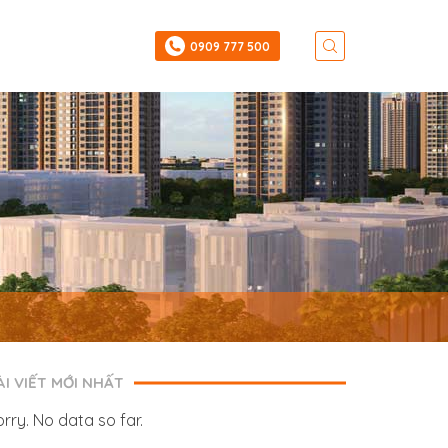
‎0909 777 500
ÀI VIẾT MỚI NHẤT
orry. No data so far.