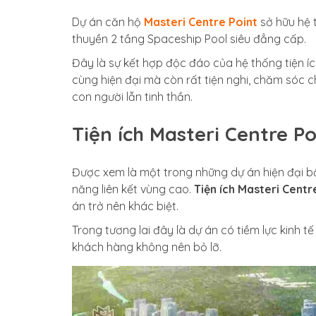
Dự án căn hộ
Masteri Centre Point
sở hữu hệ t
thuyền 2 tầng Spaceship Pool siêu đẳng cấp.
Đây là sự kết hợp độc đáo của hệ thống tiện í
cùng hiện đại mà còn rất tiện nghi, chăm sóc 
con người lẫn tinh thần.
Tiện ích Masteri Centre Po
Được xem là một trong những dự án hiện đại bậc
năng liên kết vùng cao.
Tiện ích Masteri Centr
án trở nên khác biệt.
Trong tương lai đây là dự án có tiềm lực kinh 
khách hàng không nên bỏ lỡ.