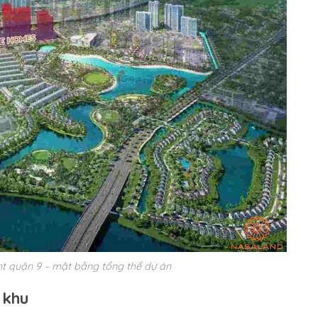
int quận 9 – mặt bằng tổng thể dự án
 khu