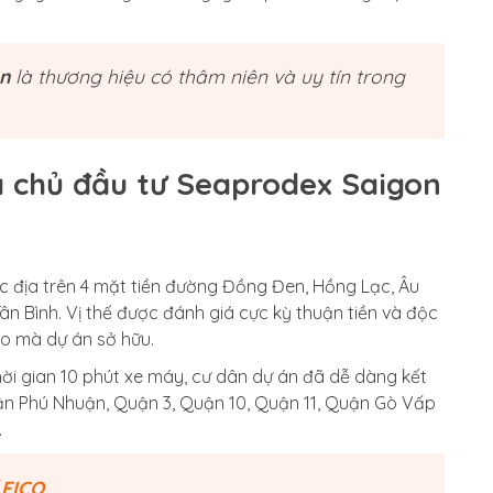
on
là thương hiệu có thâm niên và uy tín trong
a chủ đầu tư Seaprodex Saigon
đắc địa trên 4 mặt tiền đường Đồng Đen, Hồng Lạc, Âu
n Bình. Vị thế được đánh giá cực kỳ thuận tiền và độc
ảo mà dự án sở hữu.
ời gian 10 phút xe máy, cư dân dự án đã dễ dàng kết
ận Phú Nhuận, Quận 3, Quận 10, Quận 11, Quận Gò Vấp
.
FICO