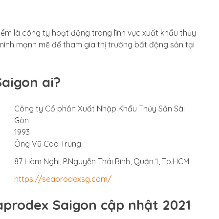
iểm là công ty hoạt động trong lĩnh vực xuất khẩu thủy
mình mạnh mẽ để tham gia thị trường bất động sản tại
aigon ai?
Công ty Cổ phần Xuất Nhập Khẩu Thủy Sản Sài
Gòn
1993
Ông Vũ Cao Trung
87 Hàm Nghi, P.Nguyễn Thái Bình, Quận 1, Tp.HCM
https://seaprodexsg.com/
aprodex Saigon cập nhật 2021