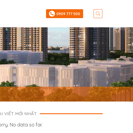
‎0909 777 500
ÀI VIẾT MỚI NHẤT
orry. No data so far.