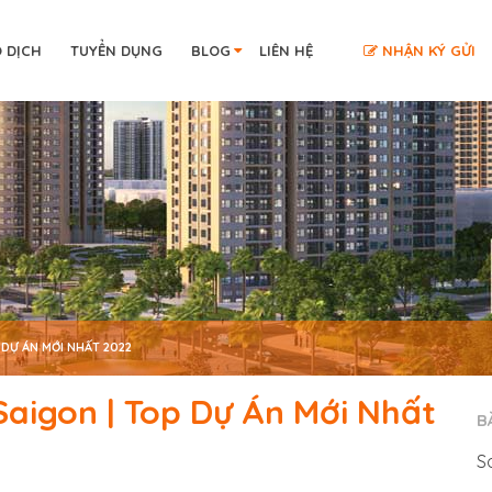
O DỊCH
TUYỂN DỤNG
BLOG
LIÊN HỆ
NHẬN KÝ GỬI
 DỰ ÁN MỚI NHẤT 2022
aigon | Top Dự Án Mới Nhất
B
S