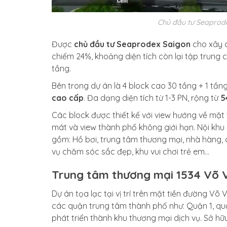
Chủ đầu tư Seaprod
Được
chủ đầu tư Seaprodex Saigon
cho xây 
chiếm 24%, khoảng diện tích còn lại tập trung 
tầng.
Bên trong dự án là 4 block cao 30 tầng + 1 tần
cao cấp
. Đa dạng diện tích từ 1-3 PN, rộng từ
5
Các block được thiết kế với view hướng về mặt
mát và view thành phố không giới hạn. Nội khu
gồm: Hồ bơi, trung tâm thương mại, nhà hàng, c
vụ chăm sóc sắc đẹp, khu vui chơi trẻ em…
Trung tâm thương mại 1534 Võ 
Dự án tọa lạc tại vị trí trên mặt tiền đường Võ
các quận trung tâm thành phố như: Quận 1, q
phát triển thành khu thương mại dịch vụ. Sở h