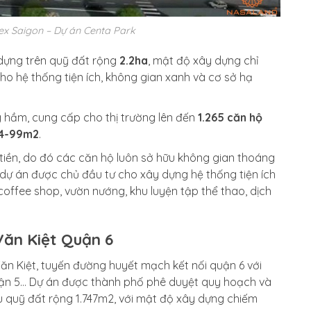
ex Saigon – Dự án Centa Park
dựng trên quỹ đất rộng
2.2ha
, mật độ xây dựng chỉ
cho hệ thống tiện ích, không gian xanh và cơ sở hạ
g hầm, cung cấp cho thị trường lên đến
1.265 căn hộ
4-99m2
.
 tiền, do đó các căn hộ luôn sở hữu không gian thoáng
 dự án được chủ đầu tư cho xây dựng hệ thống tiện ích
offee shop, vườn nướng, khu luyện tập thể thao, dịch
Văn Kiệt Quận 6
 Văn Kiệt, tuyến đường huyết mạch kết nối quận 6 với
uận 5… Dự án được thành phố phê duyệt quy hoạch và
ữu quỹ đất rộng 1.747m2, với mật độ xây dựng chiếm