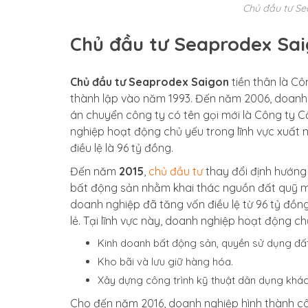
Chủ đầu tư Se
Chủ đầu tư Seaprodex Sai
Chủ đầu tư Seaprodex Saigon
tiền thân là C
thành lập vào năm 1993. Đến năm 2006, doanh
án chuyển công ty có tên gọi mới là Công ty 
nghiệp hoạt động chủ yếu trong lĩnh vực xuất n
điều lệ là 96 tỷ đồng.
Đến năm
2015
,
chủ đầu tư
thay đổi định hướng
bất động sản nhằm khai thác nguồn đất quỹ m
doanh nghiệp đã tăng vốn điều lệ từ 96 tỷ đồn
lẻ. Tại lĩnh vực này, doanh nghiệp hoạt động ch
Kinh doanh bất động sản, quyền sử dụng đất
Kho bãi và lưu giữ hàng hóa.
Xây dựng công trình kỹ thuật dân dụng khác
Cho đến năm 2016, doanh nghiệp hình thành c