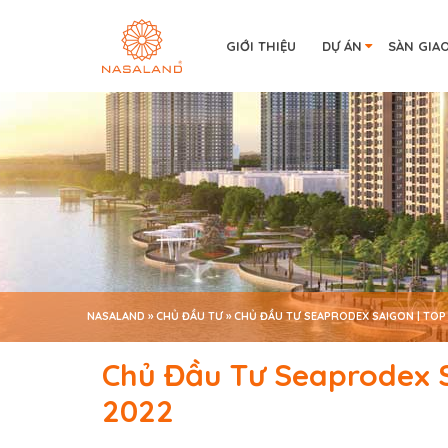
GIỚI THIỆU
DỰ ÁN
SÀN GIA
NASALAND
»
CHỦ ĐẦU TƯ
»
CHỦ ĐẦU TƯ SEAPRODEX SAIGON | TOP
Chủ Đầu Tư Seaprodex S
2022