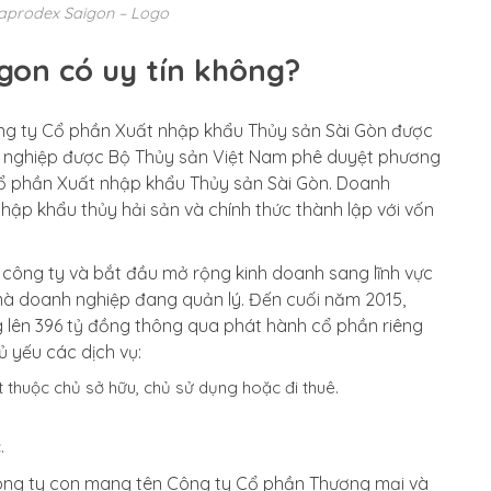
aprodex Saigon – Logo
gon có uy tín không?
ông ty Cổ phần Xuất nhập khẩu Thủy sản Sài Gòn được
 nghiệp được Bộ Thủy sản Việt Nam phê duyệt phương
Cổ phần Xuất nhập khẩu Thủy sản Sài Gòn. Doanh
hập khẩu thủy hải sản và chính thức thành lập với vốn
 công ty và bắt đầu mở rộng kinh doanh sang lĩnh vực
à doanh nghiệp đang quản lý. Đến cuối năm 2015,
g lên 396 tỷ đồng thông qua phát hành cổ phần riêng
ủ yếu các dịch vụ:
 thuộc chủ sở hữu, chủ sử dụng hoặc đi thuê.
.
ông ty con mang tên Công ty Cổ phần Thương mại và