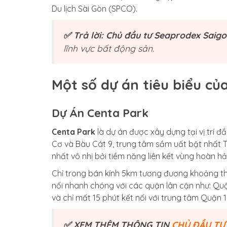
Du lịch Sài Gòn (SPCO).
✅ Trả lời: Chủ đầu tư Seaprodex Saig
lĩnh vực bất động sản.
Một số dự án tiêu biểu củ
Dự Án Centa Park
Centa Park
là dự án được xây dựng tại vị trí 
Cơ và Bàu Cát 9, trung tâm sầm uất bật nhất Tâ
nhất vô nhị bởi tiềm năng liên kết vùng hoàn h
Chỉ trong bán kính 5km tương đương khoảng th
nối nhanh chóng với các quận lân cận như: Qu
và chỉ mất 15 phút kết nối với trung tâm Quận 1
✅ XEM THÊM THÔNG TIN
CHỦ ĐẦU TƯ 