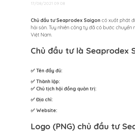
17/08/2021 09:08
Chủ đầu tư Seaprodex Saigon
có xuất phát đ
hải sản. Tuy nhiên công ty đã có bước chuyển 
Việt Nam.
Chủ đầu tư là Seaprodex S
✅ Tên đầy đủ:
✅ Thành lập:
✅ Chủ tịch hội đồng quản trị:
✅ Địa chỉ:
✅ Website:
Logo (PNG) chủ đầu tư Se