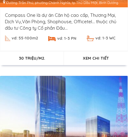
Đường Trần Phú, phường Chánh Nghĩa, tp Thủ Dầu Một, Bình Dương
Compass One là dự án Căn hộ cao cấp, Thương Mại,
Dịch Vụ,Văn Phòng, Shophouse, Officetel… thuộc chủ
đầu tư Công ty Cổ phần Đầu...
vd: 55-100m2
vd: 1-3 WC
vd: 1-3 PN
30 TRIỆU/M2.
XEM CHI TIẾT