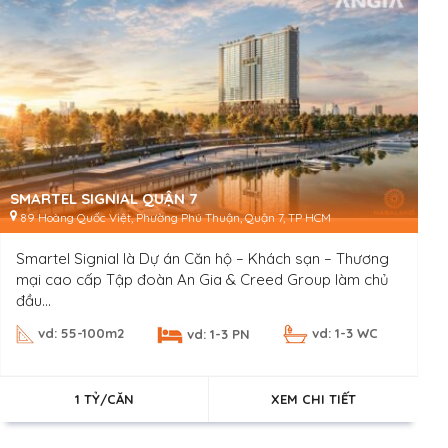
SMARTEL SIGNIAL QUẬN 7
89 Hoàng Quốc Việt, Phường Phú Thuận, Quận 7, TP HCM
Smartel Signial là Dự án Căn hộ – Khách sạn – Thương
mại cao cấp Tập đoàn An Gia & Creed Group làm chủ
đầu...
vd: 55-100m2
vd: 1-3 WC
vd: 1-3 PN
1 TỶ/CĂN
XEM CHI TIẾT