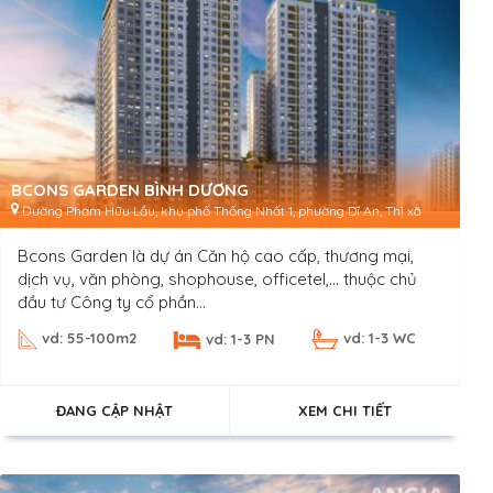
BCONS GARDEN BÌNH DƯƠNG
Đường Phạm Hữu Lầu, khu phố Thống Nhất 1, phường Dĩ An, Thị xã
Dĩ An, tỉnh Bình Dương
Bcons Garden là dự án Căn hộ cao cấp, thương mại,
dịch vụ, văn phòng, shophouse, officetel,… thuộc chủ
đầu tư Công ty cổ phần...
vd: 55-100m2
vd: 1-3 WC
vd: 1-3 PN
ĐANG CẬP NHẬT
XEM CHI TIẾT