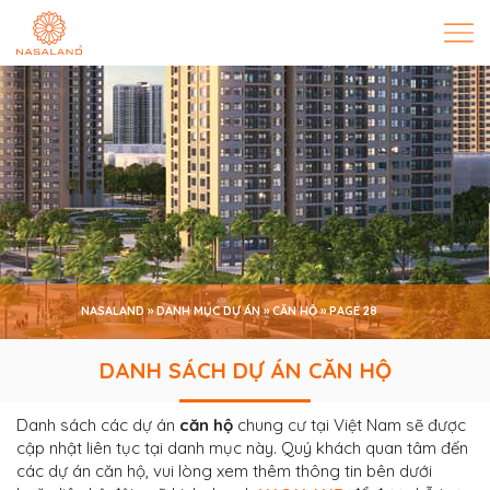
NASALAND
»
DANH MỤC DỰ ÁN
»
CĂN HỘ
»
PAGE 28
CĂN HỘ
DANH SÁCH DỰ ÁN CĂN HỘ
Danh sách các dự án
căn hộ
chung cư tại Việt Nam sẽ được
cập nhật liên tục tại danh mục này. Quý khách quan tâm đến
các dự án căn hộ, vui lòng xem thêm thông tin bên dưới