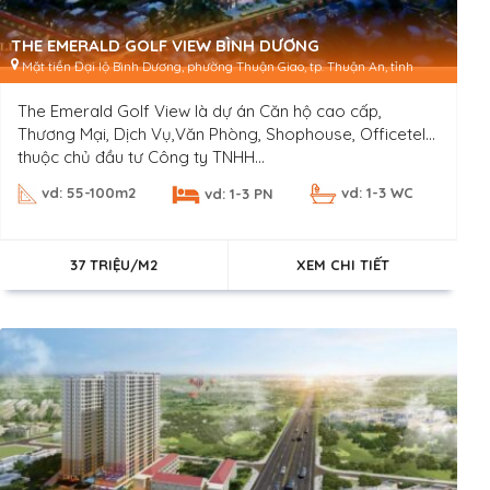
THE EMERALD GOLF VIEW BÌNH DƯƠNG
Mặt tiền Đại lộ Bình Dương, phường Thuận Giao, tp. Thuận An, tỉnh
Bình Dương
The Emerald Golf View là dự án Căn hộ cao cấp,
Thương Mại, Dịch Vụ,Văn Phòng, Shophouse, Officetel…
thuộc chủ đầu tư Công ty TNHH...
vd: 55-100m2
vd: 1-3 WC
vd: 1-3 PN
37 TRIỆU/M2
XEM CHI TIẾT