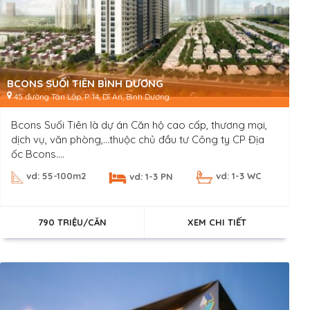
BCONS SUỐI TIÊN BÌNH DƯƠNG
45 đường Tân Lập, P. 14, Dĩ An, Bình Dương.
Bcons Suối Tiên là dự án Căn hộ cao cấp, thương mại,
dịch vụ, văn phòng,…thuộc chủ đầu tư Công ty CP Địa
ốc Bcons....
vd: 55-100m2
vd: 1-3 WC
vd: 1-3 PN
790 TRIỆU/CĂN
XEM CHI TIẾT