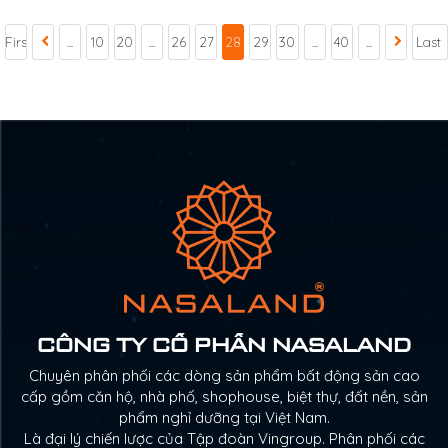
First
...
10
20
...
26
27
28
29
30
...
40
...
Last
CÔNG TY CỔ PHẦN NASALAND
Chuyên phân phối các dòng sản phẩm bất động sản cao
cấp gồm căn hộ, nhà phố, shophouse, biệt thự, đất nền, sản
phẩm nghỉ dưỡng tại Việt Nam.
Là đại lý chiến lược của Tập đoàn Vingroup. Phân phối các