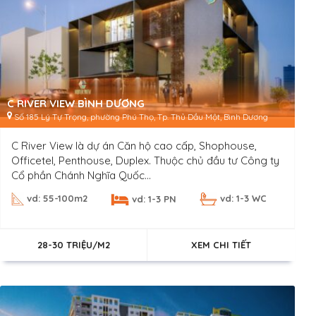
C RIVER VIEW BÌNH DƯƠNG
Số 185 Lý Tự Trọng, phường Phú Thọ, Tp. Thủ Dầu Một, Bình Dương
C River View là dự án Căn hộ cao cấp, Shophouse,
Officetel, Penthouse, Duplex. Thuộc chủ đầu tư Công ty
Cổ phần Chánh Nghĩa Quốc...
vd: 55-100m2
vd: 1-3 WC
vd: 1-3 PN
28-30 TRIỆU/M2
XEM CHI TIẾT