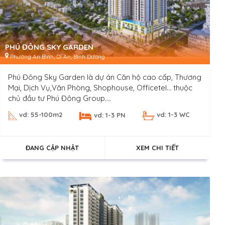
PHÚ ĐÔNG SKY GARDEN
Phường An Bình, Dĩ An, Bình Dương
Phú Đông Sky Garden là dự án Căn hộ cao cấp, Thương
Mại, Dịch Vụ,Văn Phòng, Shophouse, Officetel… thuộc
chủ đầu tư Phú Đông Group....
vd: 55-100m2
vd: 1-3 WC
vd: 1-3 PN
ĐANG CẬP NHẬT
XEM CHI TIẾT