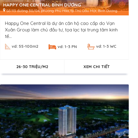
HAPPY ONE CENTRAL BÌNH DƯƠNG
Số 113 đường 30/04, phường Phú Hòa, tp Thủ Dầu Một, Bình Dương
Happy One Central là dự án căn hộ cao cấp do Vạn
Xuân Group làm chủ đầu tư, tọa lạc tại trung tâm kinh
tế...
vd: 55-100m2
vd: 1-3 WC
vd: 1-3 PN
26-30 TRIỆU/M2
XEM CHI TIẾT