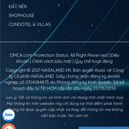
ĐẤT NỀN
SHOPHOUSE
CONDOTEL & VILLAS
DMCA.com Protection Status. All Right Reserved |
Điều
khoản
|
Chính sách bảo mật
|
Quy chế hoạt động
Copyright © 2021
NASALAND.VN
. Bản quyền thuộc về Công
ty Cổ phần NASALAND. Giấy chứng nhận đăng ký doanh
nghiệp số 0314084875 do Phòng đăng ký Kinh doanh- Sở kế
hoạch đầu tư TP. HCM cấp lần đầu ngày 27/10/2016.
Lưu ý: Tất cả thông tin và hình ảnh chỉ mang tính chất minh họa.
Mọi thông tin trên website này chỉ đúng tại thời điểm phát hành.
Chúng tôi được quyền cập nhật và thay đổi thông tin mà không
cần báo trước. Xin cám ơn