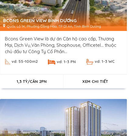
BCONS GREEN VIEW BÌNH DƯƠNG
Quốc Lộ 1K, Phường Đông Hòa, TP Dĩ An, Tỉnh Bình Dương
Bcons Green View là dự án Căn hộ cao cấp, Thương
Mại, Dịch Vụ,Văn Phòng, Shophouse, Officetel… thuộc
chủ đầu tư Công Ty Cổ Phần...
vd: 55-100m2
vd: 1-3 WC
vd: 1-3 PN
1,3 TỶ/CĂN 2PN
XEM CHI TIẾT