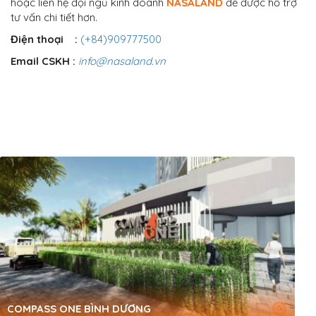
hoặc liên hệ đội ngũ kinh doanh
NASALAND
để được hỗ trợ
tư vấn chi tiết hơn.
Điện thoại :
(+84)909777500
Email CSKH :
info@nasaland.vn
COMPASS ONE BÌNH DƯƠNG