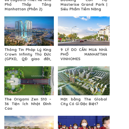
Phố Thấp Tầng
Masterise Grand Park |
Manhattan (Phần 2)
Siêu Phẩm Tiềm Năng
Thông Tin Pháp Lý King
9 LÝ DO CẦN MUA NHÀ
Crown Infinity Thủ Đức
PHỐ MANHATTAN
(GPXD, QĐ giao đất,
VINHOMES
mật độ xây dựng)
The Origami Zen S10 –
Mặt bằng The Global
36 Tiện Ích Nhật Đỉnh
City Có Gì Đặc Biệt?
Cao