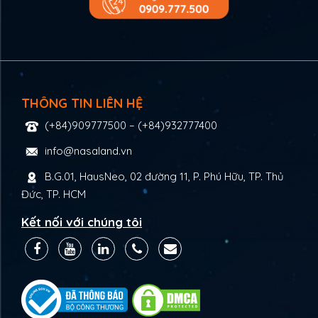
THÔNG TIN LIÊN HỆ
(+84)909777500
–
(+84)932777400
info@nasaland.vn
B.G.01, HausNeo, 02 đường 11, P. Phú Hữu, TP. Thủ
Đức, TP. HCM
Kết nối với chúng tôi