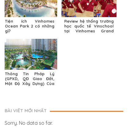
Tiện ích Vinhomes
Review hệ thống trường
Ocean Park 2 có những
học quốc tế Vinschool
gì?
tại Vinhomes Grand
Park
Thông Tin Pháp Lý
(GPXD, QĐ Giao Đất,
Mật Độ Xây Dựng) Của
The Beverly Solari
BÀI VIẾT MỚI NHẤT
Sorry. No data so far.