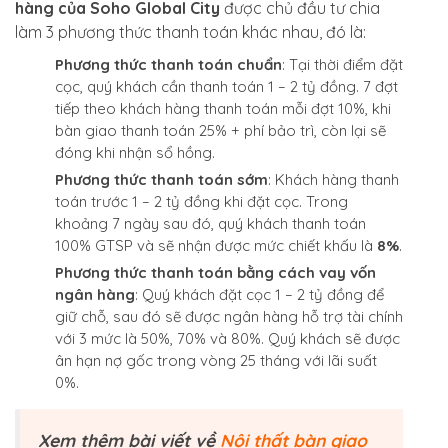
hàng của Soho Global City
được chủ đầu tư chia
làm 3 phương thức thanh toán khác nhau, đó là:
Phương thức thanh toán chuẩn
: Tại thời điểm đặt
cọc, quý khách cần thanh toán 1 – 2 tỷ đồng. 7 đợt
tiếp theo khách hàng thanh toán mỗi đợt 10%, khi
bàn giao thanh toán 25% + phí bảo trì, còn lại sẽ
đóng khi nhận sổ hồng.
Phương thức thanh toán sớm
: Khách hàng thanh
toán trước 1 – 2 tỷ đồng khi đặt cọc. Trong
khoảng 7 ngày sau đó, quý khách thanh toán
100% GTSP và sẽ nhận được mức chiết khấu là
8%
.
Phương thức thanh toán bằng cách vay vốn
ngân hàng
: Quý khách đặt cọc 1 – 2 tỷ đồng để
giữ chỗ, sau đó sẽ được ngân hàng hỗ trợ tài chính
với 3 mức là 50%, 70% và 80%. Quý khách sẽ được
ân hạn nợ gốc trong vòng 25 tháng với lãi suất
0%.
Xem thêm bài viết về
Nội thất bàn giao