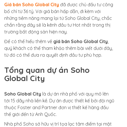
Giá bán Soho Global City
đã được chủ đầu tư công
bố chỉ từ 36 tỷ. Với giá bán hấp dẫn, đi kèm với
những tiềm năng mang lại từ Soho Global City, chắc
chắn rằng đây sẽ là kênh đầu tư Hot nhất trong thị
trường bất động sản hiện nay.
Để có thể hiểu thêm về
giá bán
Soho Global City
,
quý khách có thể tham khảo thêm bài viết dưới đây,
từ đó có thể đưa ra quyết định đầu tư phù hợp.
Tổng quan dự án Soho
Global City
Soho Global City
là dự án nhà phố với quy mô lên
tới 15 dãy nhà liền kề. Dự án được thiết kế bởi đội ngũ
thuộc Foster and Partner
đơn vị thiết kế hàng đầu
thế giới đến từ Anh Quốc
.
Nhà phố Soho sở hữu vị trí tọa lạc tâm điểm tại mặt