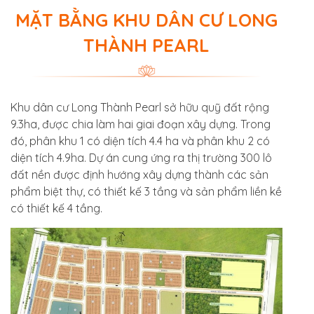
MẶT BẰNG KHU DÂN CƯ LONG
THÀNH PEARL
Khu dân cư Long Thành Pearl sở hữu quỹ đất rộng
9.3ha, được chia làm hai giai đoạn xây dựng. Trong
đó, phân khu 1 có diện tích 4.4 ha và phân khu 2 có
diện tích 4.9ha. Dự án cung ứng ra thị trường 300 lô
đất nền được định hướng xây dựng thành các sản
phẩm biệt thự, có thiết kế 3 tầng và sản phẩm liền kề
có thiết kế 4 tầng.