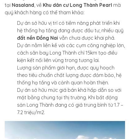
tại
Nasaland
, về
Khu dân cư Long Thành Pearl
mà
quý khách hàng có thể tham khảo:
Dự án sở hữu vị trí có tiềm năng phát triển khi
hệ thống hạ tầng đang được đầu tư, nhiều quỹ
đất nền Đồng Nai
vẫn chưa được khai phá.
Dự án nằm liền kề với các cụm công nghiệp lớn,
cách sân bay Long Thành chỉ 15km tạo điều
kiện kết nối liên vùng trong tương lai.
Lượng sản phẩm giới hạn, được quy hoạch
theo tiêu chuẩn chất lượng được đảm bảo, hệ
thống hạ tầng và cảnh quan hoàn thiện.
Dự án sở hữu mức giá bán khá hấp dẫn so với
mặt bằng chung tại thị trường. Khi bất động
sản Long Thành đang có giá trung bình từ 1.7 –
7.2 triệu/m2.