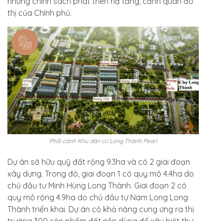
những chính sách phát triển hạ tầng, cảnh quan đô
thị của Chính phủ.
Phối cảnh Khu dân cư Long Thành Pearl
Dự án sở hữu quỹ đất rộng 9.3ha và có 2 giai đoạn
xây dựng. Trong đó, giai đoạn 1 có quy mô 4.4ha do
chủ đầu tư
Minh Hùng Long Thành. Giai đoạn 2 có
quy mô rộng 4.9ha do chủ đầu tư Nam Long Long
Thành triển khai. Dự án có khả năng cung ứng ra thị