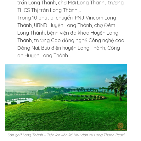
trấn Long Thành, chợ Mới Long Thành, trường
THCS Thị trấn Long Thành,…
Trong 10 phút di chuyển: PNJ Vincom Long
Thành, UBND Huyện Long Thành, chợ Đêm
Long Thành, bệnh viện đa khoa Huyện Long
Thành, trường Cao đẳng nghề Công nghệ cao
Đồng Nai, Bưu điện huyện Long Thành, Công
an Huyện Long Thành…
Sân golf Long Thành – Tiện ích liền kề Khu dân cư Long Thành Pearl