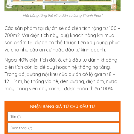
Mặt bằng tổng thể Khu dân cư Long Thành Pearl
Các sản phẩm tại dự án sẽ có diện tích rộng từ 100 –
700m2. Với diện tích này, quý khách hàng khi mua
sản phẩm tại dự án có thể thuận tiện xây dựng phục
vụ cho nhu cầu an cư hoặc đầu tư kinh doanh.
Ngoài 40% diện tích đất ở, chủ đầu tư dành khoảng
diện tích còn lại để quy hoạch hệ thống hạ tầng.
Trong đó, đường nội khu của dự án có lộ giới từ 8 –
12 – 14m, hệ thống vỉa hè, đèn đường, điện âm, nước
máy, công viên cây xanh,… được hoàn thiện 100%.
NHẬN BẢNG GIÁ TỪ CHỦ ĐẦU TƯ