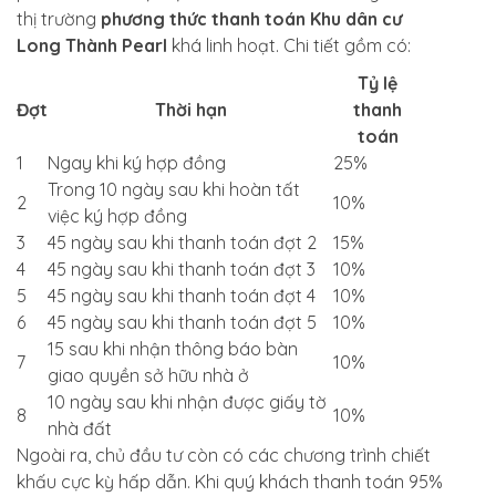
thị trường
phương thức thanh toán Khu dân cư
Long Thành Pearl
khá linh hoạt. Chi tiết gồm có:
Tỷ lệ
Đợt
Thời hạn
thanh
toán
1
Ngay khi ký hợp đồng
25%
Trong 10 ngày sau khi hoàn tất
2
10%
việc ký hợp đồng
3
45 ngày sau khi thanh toán đợt 2
15%
4
45 ngày sau khi thanh toán đợt 3
10%
5
45 ngày sau khi thanh toán đợt 4
10%
6
45 ngày sau khi thanh toán đợt 5
10%
15 sau khi nhận thông báo bàn
7
10%
giao quyền sở hữu nhà ở
10 ngày sau khi nhận được giấy tờ
8
10%
nhà đất
Ngoài ra, chủ đầu tư còn có các chương trình chiết
khấu cực kỳ hấp dẫn. Khi quý khách thanh toán 95%