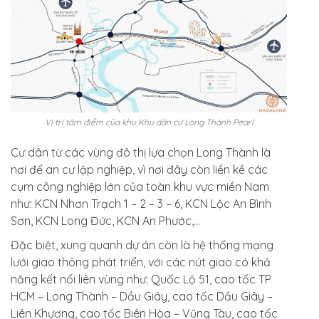
Vị trí tâm điểm của khu Khu dân cư Long Thành Pearl
Cư dân từ các vùng đô thị lựa chọn Long Thành là
nơi để an cư lập nghiệp, vì nơi đây còn liền kề các
cụm công nghiệp lớn của toàn khu vực miền Nam
như: KCN Nhơn Trạch 1 – 2 – 3 – 6, KCN Lộc An Bình
Sơn, KCN Long Đức, KCN An Phước,…
Đặc biệt, xung quanh dự án còn là hệ thống mạng
lưới giao thông phát triển, với các nút giao có khả
năng kết nối liên vùng như:
Quốc Lộ 51, cao tốc TP
HCM – Long Thành – Dầu Giây, cao tốc Dầu Giây –
Liên Khương, cao tốc Biên Hòa – Vũng Tàu, cao tốc