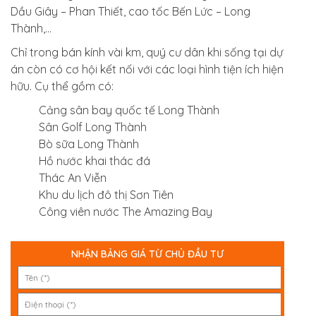
Dầu Giây – Phan Thiết, cao tốc Bến Lức – Long
Thành,…
Chỉ trong bán kính vài km, quý cư dân khi sống tại dự
án còn có cơ hội kết nối với các loại hình tiện ích hiện
hữu. Cụ thể gồm có:
Cảng sân bay quốc tế Long Thành
Sân Golf Long Thành
Bò sữa Long Thành
Hồ nước khai thác đá
Thác An Viễn
Khu du lịch đô thị Sơn Tiên
Công viên nước The Amazing Bay
NHẬN BẢNG GIÁ TỪ CHỦ ĐẦU TƯ