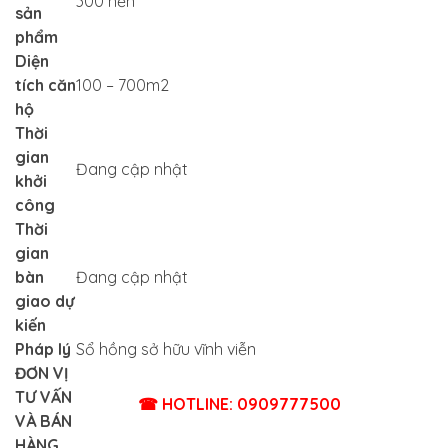
300 nền
sản
phẩm
Diện
tích căn
100 – 700m2
hộ
Thời
gian
Đang cập nhật
khởi
công
Thời
gian
bàn
Đang cập nhật
giao dự
kiến
Pháp lý
Sổ hồng sở hữu vĩnh viễn
ĐƠN VỊ
TƯ VẤN
☎ HOTLINE: 0909777500
VÀ BÁN
HÀNG