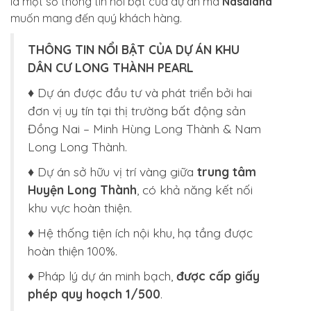
là một số thông tin nổi bật của dự án mà
Nasaland
muốn mang đến quý khách hàng.
THÔNG TIN NỔI BẬT CỦA DỰ ÁN
KHU
DÂN CƯ LONG THÀNH PEARL
♦ Dự án được đầu tư và phát triển bởi hai
đơn vị uy tín tại thị trường bất động sản
Đồng Nai –
Minh Hùng Long Thành & Nam
Long Long Thành.
♦ Dự án sở hữu vị trí vàng giữa
trung tâm
Huyện Long Thành
, có khả năng kết nối
khu vực hoàn thiện.
♦ Hệ thống tiện ích nội khu, hạ tầng được
hoàn thiện 100%.
♦ Pháp lý dự án minh bạch,
được cấp giấy
phép quy hoạch 1/500
.