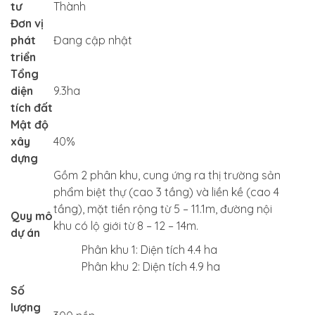
tư
Thành
Đơn vị
phát
Đang cập nhật
triển
Tổng
diện
9.3ha
tích đất
Mật độ
xây
40%
dựng
Gồm 2 phân khu, cung ứng ra thị trường sản
phẩm biệt thự (cao 3 tầng) và liền kề (cao 4
tầng), mặt tiền rộng từ 5 – 11.1m, đường nội
Quy mô
khu có lộ giới từ 8 – 12 – 14m.
dự án
Phân khu 1: Diện tích 4.4 ha
Phân khu 2: Diện tích 4.9 ha
Số
lượng