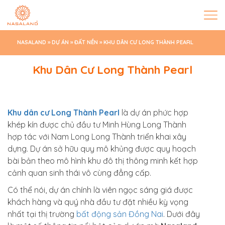
NASALAND
»
DỰ ÁN
»
ĐẤT NỀN
»
KHU DÂN CƯ LONG THÀNH PEARL
Khu Dân Cư Long Thành Pearl
Khu dân cư Long Thành Pearl
là dự án phức hợp
khép kín được chủ đầu tư
Minh Hùng Long Thành
hợp tác với Nam Long Long Thành triển khai xây
dựng. Dự án sở hữu quy mô khủng được quy hoạch
bài bản theo mô hình khu đô thị thông minh kết hợp
cảnh quan sinh thái vô cùng đẳng cấp.
Có thể nói, dự án chính là viên ngọc sáng giá được
khách hàng và quý nhà đầu tư đặt nhiều kỳ vọng
nhất tại thị trường
bất động sản Đồng Nai
. Dưới đây