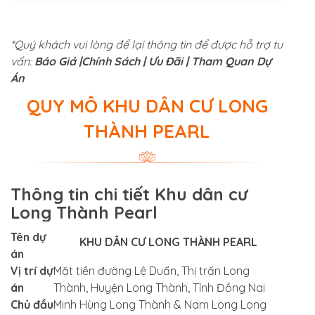
*Quý khách vui lòng để lại thông tin để được hỗ trợ tư
vấn:
Báo Giá |
Chính Sách | Ưu Đãi | Tham Quan Dự
Án
QUY MÔ KHU DÂN CƯ LONG
THÀNH PEARL
Thông tin chi tiết Khu dân cư
Long Thành Pearl
Tên dự
KHU DÂN CƯ LONG THÀNH PEARL
án
Vị trí dự
Mặt tiền đường Lê Duẩn, Thị trấn Long
án
Thành, Huyện Long Thành, Tỉnh Đồng Nai
Chủ đầu
Minh Hùng Long Thành & Nam Long Long