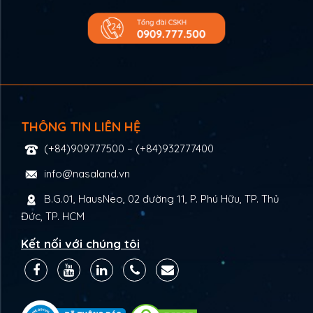
THÔNG TIN LIÊN HỆ
(+84)909777500
–
(+84)932777400
info@nasaland.vn
B.G.01, HausNeo, 02 đường 11, P. Phú Hữu, TP. Thủ
Đức, TP. HCM
Kết nối với chúng tôi