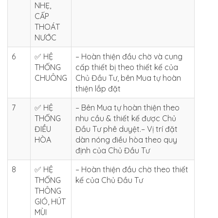
NHẸ,
CẤP
THOÁT
NƯỚC
6
✅ HỆ
– Hoàn thiện đầu chờ và cung
THỐNG
cấp thiết bị theo thiết kế của
CHUÔNG
Chủ Đầu Tư, bên Mua tự hoàn
thiện lắp đặt
7
✅ HỆ
– Bên Mua tự hoàn thiện theo
THỐNG
nhu cầu & thiết kế được Chủ
ĐIỀU
Đầu Tư phê duyệt.– Vị trí đặt
HÒA
dàn nóng điều hòa theo quy
định của Chủ Đầu Tư
8
✅ HỆ
– Hoàn thiện đầu chờ theo thiết
THỐNG
kế của Chủ Đầu Tư
THÔNG
GIÓ, HÚT
MÙI