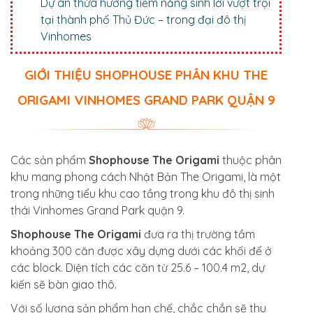
Dự án thừa hưởng tiềm năng sinh lời vượt trội
tại thành phố Thủ Đức – trong đại đô thị
Vinhomes
GIỚI THIỆU SHOPHOUSE PHÂN KHU THE
ORIGAMI VINHOMES GRAND PARK QUẬN 9
Các sản phẩm
Shophouse The Origami
thuộc phân
khu mang phong cách Nhật Bản The Origami, là một
trong những tiểu khu cao tầng trong khu đô thị sinh
thái Vinhomes Grand Park quận 9.
Shophouse The Origami
đưa ra thị trường tầm
khoảng 300 căn được xây dựng dưới các khối để ở
các block. Diện tích các căn từ 25.6 – 100.4 m2, dự
kiến sẽ bàn giao thô.
Với số lượng sản phẩm hạn chế, chắc chắn sẽ thu