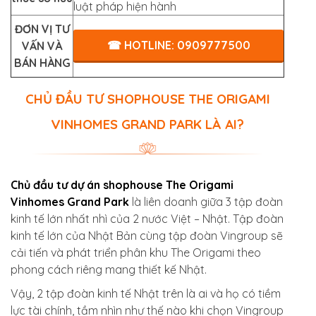
luật pháp hiện hành
ĐƠN VỊ TƯ
☎ HOTLINE: 0909777500
VẤN VÀ
BÁN HÀNG
CHỦ ĐẦU TƯ SHOPHOUSE THE ORIGAMI
VINHOMES GRAND PARK LÀ AI?
Chủ đầu tư dự án shophouse The Origami
Vinhomes Grand Park
là liên doanh giữa 3 tập đoàn
kinh tế lớn nhất nhì của 2 nước Việt – Nhật. Tập đoàn
kinh tế lớn của Nhật Bản cùng tập đoàn Vingroup sẽ
cải tiến và phát triển phân khu The Origami theo
phong cách riêng mang thiết kế Nhật.
Vậy, 2 tập đoàn kinh tế Nhật trên là ai và họ có tiềm
lực tài chính, tầm nhìn như thế nào khi chọn Vingroup