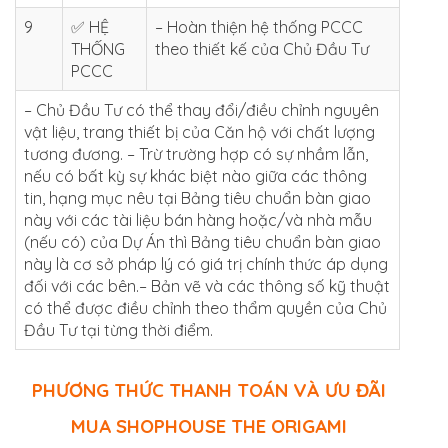
9
✅ HỆ
– Hoàn thiện hệ thống PCCC
THỐNG
theo thiết kế của Chủ Đầu Tư
PCCC
– Chủ Đầu Tư có thể thay đổi/điều chỉnh nguyên
vật liệu, trang thiết bị của Căn hộ với chất lượng
tương đương. – Trừ trường hợp có sự nhầm lẫn,
nếu có bất kỳ sự khác biệt nào giữa các thông
tin, hạng mục nêu tại Bảng tiêu chuẩn bàn giao
này với các tài liệu bán hàng hoặc/và nhà mẫu
(nếu có) của Dự Án thì Bảng tiêu chuẩn bàn giao
này là cơ sở pháp lý có giá trị chính thức áp dụng
đối với các bên.– Bản vẽ và các thông số kỹ thuật
có thể được điều chỉnh theo thẩm quyền của Chủ
Đầu Tư tại từng thời điểm.
PHƯƠNG THỨC THANH TOÁN VÀ ƯU ĐÃI
MUA SHOPHOUSE THE ORIGAMI