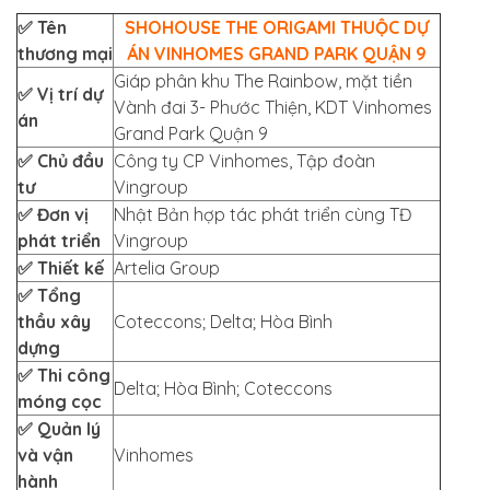
✅ Tên
SHOHOUSE THE ORIGAMI THUỘC DỰ
thương mại
ÁN VINHOMES GRAND PARK QUẬN 9
Giáp phân khu The Rainbow, mặt tiền
✅ Vị trí dự
Vành đai 3- Phước Thiện, KDT Vinhomes
án
Grand Park Quận 9
✅ Chủ đầu
Công ty CP Vinhomes, Tập đoàn
tư
Vingroup
✅ Đơn vị
Nhật Bản hợp tác phát triển cùng TĐ
phát triển
Vingroup
✅ Thiết kế
Artelia Group
✅ Tổng
thầu xây
Coteccons; Delta; Hòa Bình
dựng
✅ Thi công
Delta; Hòa Bình; Coteccons
móng cọc
✅ Quản lý
và vận
Vinhomes
hành