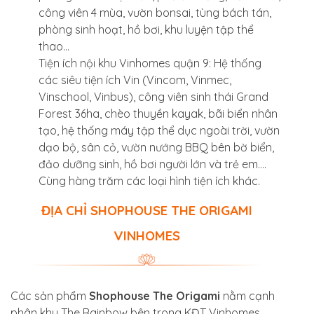
công viên 4 mùa, vườn bonsai, tùng bách tán,
phòng sinh hoạt, hồ bơi, khu luyện tập thể
thao…
Tiện ích nội khu Vinhomes quận 9: Hệ thống
các siêu tiện ích Vin (Vincom, Vinmec,
Vinschool, Vinbus), công viên sinh thái Grand
Forest 36ha, chèo thuyền kayak, bãi biển nhân
tạo, hệ thống máy tập thể dục ngoài trời, vườn
dạo bộ, sân cỏ, vườn nướng BBQ bên bờ biển,
đảo dưỡng sinh, hồ bơi người lớn và trẻ em….
Cùng hàng trăm các loại hình tiện ích khác.
ĐỊA CHỈ SHOPHOUSE THE ORIGAMI
VINHOMES
Các sản phẩm
Shophouse The Origami
nằm cạnh
phân khu The Rainbow bên trong KĐT Vinhomes