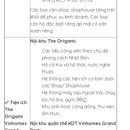
3PN (2WC): ∼ 82- 85 m2
Các loại căn shop, shophouse tầng trệt
khối đế phục vụ kinh doanh. Các loại
căn hộ đặc biệt tầng áp mái có sân
vườn riêng.
Nội khu The Origami:
Các tiểu công viên theo chủ đề
phong cách Nhật Bản
Hồ cá Koi và hồ thác nước nghệ
thuật
Hệ thống các tiện ích cơ bản dưới
các Shop/ Shophouse
Hệ thống máy tập ngoài trời, chạy
bộ, hồ bơi, gym, BBQ…
✅ Tiện ích
Khu sinh hoạt cộng đồng, thư viện,
The
ẩm thực,
Origami
Vinhomes
Nội khu quần thể KDT Vinhomes Grand