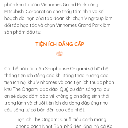
phân khu II dự án Vinhomes Grand Park cùng
Mitsubishi Corporation cho thấy tầm nhìn và kế
hoạch dài hạn của tập đoàn khi chọn Vingroup làm
đối tác hợp tác và chọn Vinhomes Grand Park làm
sản phẩm đầu tư.
TIỆN ÍCH ĐẲNG CẤP
Có thể nói các căn Shophouse Origami sở hữu hệ
thống tiện ích đẳng cấp khi đồng thừa hưởng các
tiện ích nội khu Vinhomes và các tiện ích thuộc phân
khu The Origami độc đáo. Quý cư dân sống tại dự
án sẽ được đảm bảo về không gian sống sinh thái
trong lành và chuỗi tiện ích đa dạng đáp ứng nhu
cầu sống từ cơ bản đến cao cấp nhất.
Tiện ích The Origami: Chuỗi tiểu cảnh mang
phong cách Nhật Bản, phố đèn lồng, hồ cá Koi,