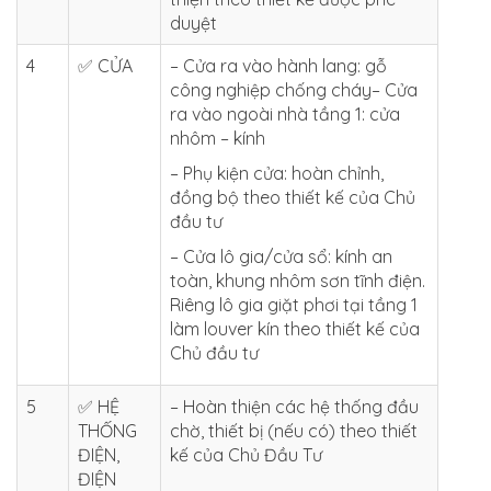
duyệt
4
✅ CỬA
– Cửa ra vào hành lang: gỗ
công nghiệp chống cháy– Cửa
ra vào ngoài nhà tầng 1: cửa
nhôm – kính
– Phụ kiện cửa: hoàn chỉnh,
đồng bộ theo thiết kế của Chủ
đầu tư
– Cửa lô gia/cửa sổ: kính an
toàn, khung nhôm sơn tĩnh điện.
Riêng lô gia giặt phơi tại tầng 1
làm louver kín theo thiết kế của
Chủ đầu tư
5
✅ HỆ
– Hoàn thiện các hệ thống đầu
THỐNG
chờ, thiết bị (nếu có) theo thiết
ĐIỆN,
kế của Chủ Đầu Tư
ĐIỆN