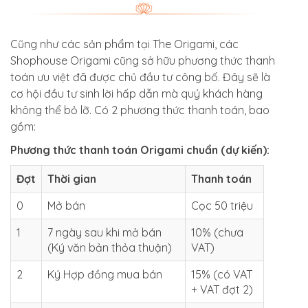
Cũng như các sản phẩm tại The Origami, các
Shophouse Origami cũng sở hữu phương thức thanh
toán ưu việt đã được chủ đầu tư công bố. Đây sẽ là
cơ hội đầu tư sinh lời hấp dẫn mà quý khách hàng
không thể bỏ lỡ. Có 2 phương thức thanh toán, bao
gồm:
Phương thức thanh toán Origami chuẩn (dự kiến):
Đợt
Thời gian
Thanh toán
0
Mở bán
Cọc 50 triệu
1
7 ngày sau khi mở bán
10% (chưa
(Ký văn bản thỏa thuận)
VAT)
2
Ký Hợp đồng mua bán
15% (có VAT
+ VAT đợt 2)