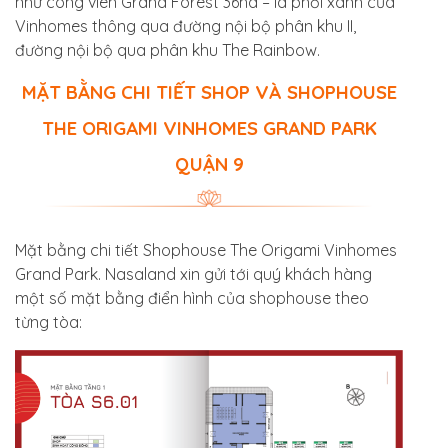
như công viên Grand Forest 36ha – lá phổi xanh của
Vinhomes thông qua đường nội bộ phân khu II,
đường nội bộ qua phân khu The Rainbow.
MẶT BẰNG CHI TIẾT SHOP VÀ SHOPHOUSE
THE ORIGAMI VINHOMES GRAND PARK
QUẬN 9
Mặt bằng chi tiết Shophouse The Origami Vinhomes
Grand Park. Nasaland xin gửi tới quý khách hàng
một số mặt bằng điển hình của shophouse theo
từng tòa: