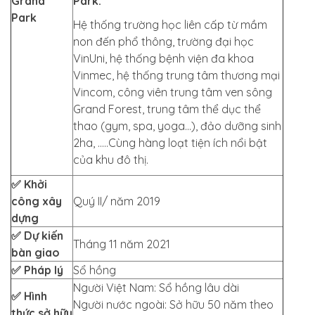
Grand
Park:
Park
Hệ thống trường học liên cấp từ mầm
non đến phổ thông, trường đại học
VinUni, hệ thống bệnh viện đa khoa
Vinmec, hệ thống trung tâm thương mại
Vincom, công viên trung tâm ven sông
Grand Forest, trung tâm thể dục thể
thao (gym, spa, yoga…), đảo dưỡng sinh
2ha, …..Cùng hàng loạt tiện ích nổi bật
của khu đô thị.
✅ Khởi
công xây
Quý II/ năm 2019
dựng
✅ Dự kiến
Tháng 11 năm 2021
bàn giao
✅ Pháp lý
Sổ hồng
Người Việt Nam: Sổ hồng lâu dài
✅ Hình
Người nước ngoài: Sở hữu 50 năm theo
thức sở hữu