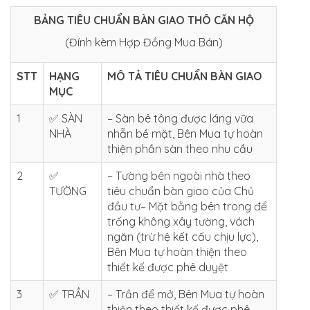
BẢNG TIÊU CHUẨN BÀN GIAO THÔ CĂN HỘ
(Đính kèm Hợp Đồng Mua Bán)
STT
HẠNG
MÔ TẢ TIÊU CHUẨN BÀN GIAO
MỤC
1
✅ SÀN
– Sàn bê tông được láng vữa
NHÀ
nhẵn bề mặt, Bên Mua tự hoàn
thiện phần sàn theo nhu cầu
2
✅
– Tường bên ngoài nhà theo
TƯỜNG
tiêu chuẩn bàn giao của Chủ
đầu tư– Mặt bằng bên trong để
trống không xây tường, vách
ngăn (trừ hệ kết cấu chịu lực),
Bên Mua tự hoàn thiện theo
thiết kế được phê duyệt
3
✅ TRẦN
– Trần để mở, Bên Mua tự hoàn
thiện theo thiết kế được phê