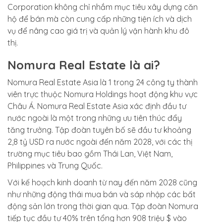
Corporation không chỉ nhắm mục tiêu xây dựng căn
hộ để bán mà còn cung cấp những tiện ích và dịch
vụ để nâng cao giá trị và quản lý vận hành khu đô
thị.
Nomura Real Estate là ai?
Nomura Real Estate Asia là 1 trong 24 công ty thành
viên trực thuộc Nomura Holdings hoạt động khu vực
Châu Á. Nomura Real Estate Asia xác định đầu tư
nước ngoài là một trong những ưu tiên thúc đẩy
tăng trưởng. Tập đoàn tuyên bố sẽ đầu tư khoảng
2,8 tỷ USD ra nước ngoài đến năm 2028, với các thị
trường mục tiêu bao gồm Thái Lan, Việt Nam,
Philippines và Trung Quốc.
Với kế hoạch kinh doanh từ nay đến năm 2028 cũng
như những động thái mua bán và sáp nhập các bất
động sản lớn trong thời gian qua. Tập đoàn Nomura
tiếp tục đầu tư 40% trên tổng hơn 908 triệu $ vào