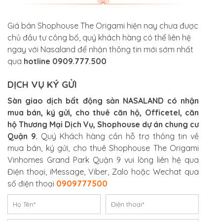
Giá bán Shophouse The Origami hiện nay chưa được
chủ đầu tư công bố, quý khách hàng có thể liên hệ
ngay với Nasaland để nhận thông tin mới sớm nhất
qua
hotline 0909.777.500
DỊCH VỤ KÝ GỬI
Sàn giao dịch bất động sản NASALAND có nhận
mua bán, ký gửi, cho thuê căn hộ, Officetel, căn
hộ Thương Mại Dịch Vụ, Shophouse dự án chung cư
Quận 9.
Quý Khách hàng cần hỗ trợ thông tin về
mua bán, ký gửi, cho thuê Shophouse The Origami
Vinhomes Grand Park Quận 9 vui lòng liên hệ qua
Điện thoại, iMessage, Viber, Zalo hoặc Wechat qua
số điện thoại
0909777500