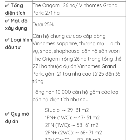
✅ Tổng
The Origami: 26 ha/ Vinhomes Grand
diện tích
Park: 271 ha
✅ Mật độ
Dưới 25%
xây dựng
Căn hộ chung cư cao cấp dòng
✅ Loại hình
Vinhomes sapphire, thương mại – dịch
đầu tư
vụ, shop, shophouse, căn hộ sân vườn
The Origami rộng 26 ha trong tổng thể
271 ha thuộc dự án Vinhomes Grand
Park, gồm 21 tòa nhà cao từ 25 đến 35
tầng.
Tổng hơn 10.000 căn hộ gồm các loại
căn hộ diện tích như sau:
Studio: ∼ 29- 31 m2
✅ Quy mô
1PN+ (1WC): ∼ 47- 51 m2
dự án
2PN (1WC): ∼ 58- 61 m2
2PN+ (2WC): ∼ 68- 71 m2