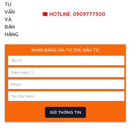
TƯ
VẤN
☎ HOTLINE: 0909777500
VÀ
BÁN
HÀNG
NHẬN BẢNG GIÁ TỪ CHỦ ĐẦU TƯ