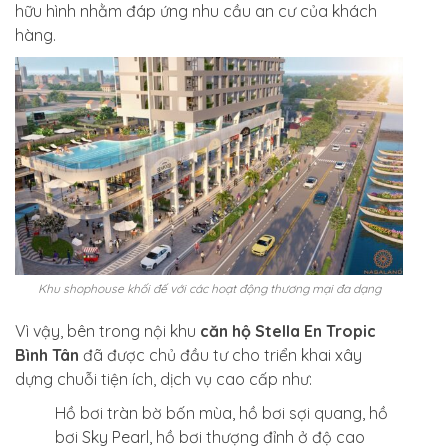
hữu hình nhằm đáp ứng nhu cầu an cư của khách
hàng.
Khu shophouse khối đế với các hoạt động thương mại đa dạng
Vì vậy, bên trong nội khu
căn hộ Stella En Tropic
Bình Tân
đã được chủ đầu tư cho triển khai xây
dựng chuỗi tiện ích, dịch vụ cao cấp như:
Hồ bơi tràn bờ bốn mùa, hồ bơi sợi quang, hồ
bơi Sky Pearl, hồ bơi thượng đỉnh ở độ cao