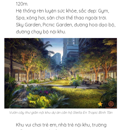
120m.
Hệ thống rèn luyện sức khỏe, sắc đẹp: Gym,
Spa, xông hơi, sân chơi thể thao ngoài trời.
Sky Garden, Picnic Garden, đường hoa dạo bộ,
đường chạy bộ nội khu.
Vườn cây thư giãn nội khu dự án căn hộ Stella En Tropic Bình Tân
Khu vui chơi trẻ em, nhà trẻ nội khu, trường