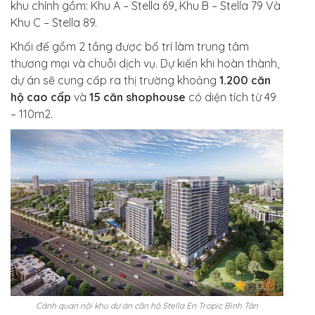
khu chính gồm: Khu A – Stella 69, Khu B – Stella 79 Và
Khu C – Stella 89.
Khối đế gồm 2 tầng được bố trí làm trung tâm
thương mại và chuỗi dịch vụ. Dự kiến khi hoàn thành,
dự án sẽ cung cấp ra thị trường khoảng
1.200 căn
hộ cao cấp
và
15 căn shophouse
có diện tích từ 49
– 110m2.
Cảnh quan nội khu dự án căn hộ Stella En Tropic Bình Tân