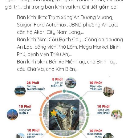
giải trí,… chỉ trong bán kính vài km. Chi tiết gồm có:
Bán kính 1km: Trạm xăng An Dương Vương,
Saigon Ford Automax, UBND phường An Lạc,
căn hộ Akari City Nam Long,…
Bán kính 3km: Cầu Rạch Cây, Công an phường
An Lạc, công viên Phú Lâm, Mega Market Bình
Phú, bệnh viện Triều An,…
Bán kính 5km: Bến xe Miền Tây, chợ Bình Tây,
cầu Chà Và, chợ Kim Biên,…