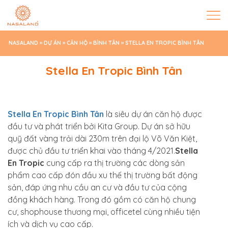
NASALAND
»
DỰ ÁN
»
CĂN HỘ
»
BÌNH TÂN
»
STELLA EN TROPIC BÌNH TÂN
Stella En Tropic Bình Tân
Stella En Tropic Bình Tân
là siêu dự án căn hộ được
đầu tư và phát triển bởi Kita Group. Dự án sở hữu
quỹ đất vàng trải dài 230m trên đại lộ Võ Văn Kiệt,
được chủ đầu tư triển khai vào tháng 4/2021.
Stella
En Tropic
cung cấp ra thị trường các dòng sản
phẩm cao cấp đón đầu xu thế thị trường bất động
sản, đáp ứng nhu cầu an cư và đầu tư của cộng
đồng khách hàng. Trong đó gồm có căn hộ chung
cư, shophouse thương mại, officetel cùng nhiều tiện
ích và dịch vụ cao cấp.