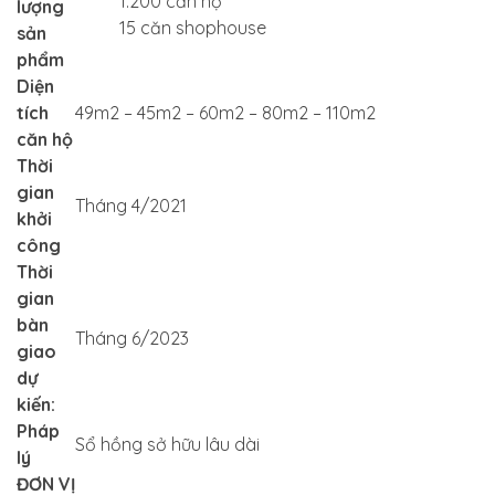
1.200 căn hộ
lượng
15 căn shophouse
sản
phẩm
Diện
tích
49m2 – 45m2 – 60m2 – 80m2 – 110m2
căn hộ
Thời
gian
Tháng 4/2021
khởi
công
Thời
gian
bàn
Tháng 6/2023
giao
dự
kiến:
Pháp
Sổ hồng sở hữu lâu dài
lý
ĐƠN VỊ