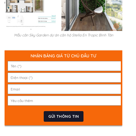
Mẫu căn Sky Garden dự án căn hộ Stella En Tropic Bình Tân
NHẬN BẢNG GIÁ TỪ CHỦ ĐẦU TƯ