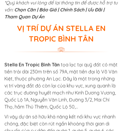
*Quý khách vui lòng để lại thông tin để được hỗ trợ tư
vấn:
Chọn Căn | Báo Giá | Chính Sách | Ưu Đãi |
Tham Quan Dự Án
VỊ TRÍ DỰ ÁN STELLA EN
TROPIC BÌNH TÂN
Stella En Tropic Bình Tân
tọa lạc tại quỹ đất có mặt
tiền trải dài 230m trên số 79A, mặt tiền đại lộ Võ Văn
Kiệt, thuộc phường An Lạc. Đây là một trong những
vị trí vàng đắt đỏ còn lại của khu vực, xung quanh là
các trục đường huyết mạch như Kinh Dương Vương,
Quốc Lộ 1A, Nguyễn Văn Linh, Đường 3/2, Mai Chí
Thọ, hầm Thủ Thiêm, Quốc Lộ 50,…
Vì vậy dự án sở hữu khả năng kết nối khu vực nhanh
chóng, đặc biệt còn rút ngắn khoảng thời gian di
chuyển của cư dân đến quận 1, quận 5, quận 6, các