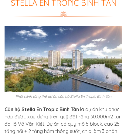
STELLA EN TROPIC BÌNH TÂN
Phối cảnh tổng thể dự án căn hộ Stella En Tropic Bình Tân
Căn hộ Stella En Tropic Bình Tân
là dự án khu phức
hợp được xây dựng trên quỹ đất rộng 30.000m2 tại
đại lộ Võ Văn Kiệt. Dự án có quy mô 5 block, cao 25
tầng nổi + 2 tầng hầm thông suốt, chia làm 3 phân