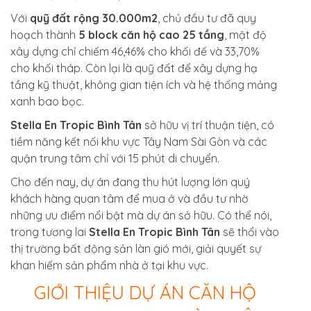
Với
quỹ đất rộng 30.000m2
, chủ đầu tư đã quy
hoạch thành
5 block căn hộ cao 25 tầng
, mật độ
xây dựng chỉ chiếm 46,46% cho khối đế và 33,70%
cho khối tháp. Còn lại là quỹ đất để xây dựng hạ
tầng kỹ thuật, không gian tiện ích và hệ thống mảng
xanh bao bọc.
Stella En Tropic Bình Tân
sở hữu vị trí thuận tiện, có
tiềm năng kết nối khu vực Tây Nam Sài Gòn và các
quận trung tâm chỉ với 15 phút di chuyển.
Cho đến nay, dự án đang thu hút lượng lớn quý
khách hàng quan tâm để mua ở và đầu tư nhờ
những ưu điểm nổi bật mà dự án sở hữu. Có thể nói,
trong tương lai
Stella En Tropic Bình Tân
sẽ thổi vào
thị trường bất động sản làn gió mới, giải quyết sự
khan hiếm sản phẩm nhà ở tại khu vực.
GIỚI THIỆU DỰ ÁN CĂN HỘ