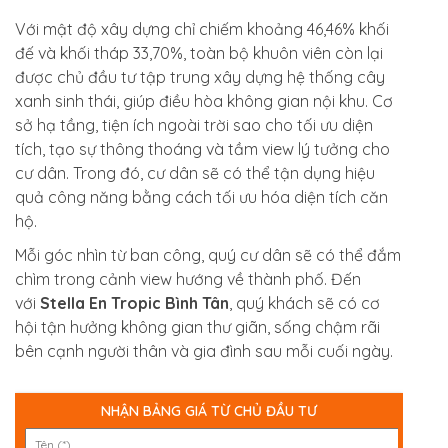
Với mật độ xây dựng chỉ chiếm khoảng 46,46% khối
đế và khối tháp 33,70%, toàn bộ khuôn viên còn lại
được chủ đầu tư tập trung xây dựng hệ thống cây
xanh sinh thái, giúp điều hòa không gian nội khu. Cơ
sở hạ tầng, tiện ích ngoài trời sao cho tối ưu diện
tích, tạo sự thông thoáng và tầm view lý tưởng cho
cư dân. Trong đó, cư dân sẽ có thể tận dụng hiệu
quả công năng bằng cách tối ưu hóa diện tích căn
hộ.
Mỗi góc nhìn từ ban công, quý cư dân sẽ có thể đắm
chìm trong cảnh view hướng về thành phố. Đến
với
Stella En Tropic Bình Tân
, quý khách sẽ có cơ
hội tận hưởng không gian thư giãn, sống chậm rãi
bên cạnh người thân và gia đình sau mỗi cuối ngày.
NHẬN BẢNG GIÁ TỪ CHỦ ĐẦU TƯ