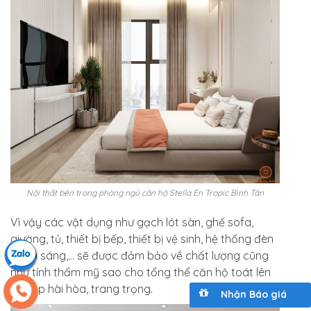
Nội thất bên trong phòng ngủ căn hộ Stella En Tropic Bình Tân
Vì vậy các vật dụng như gạch lót sàn, ghế sofa,
giường, tủ, thiết bị bếp, thiết bị vệ sinh, hệ thống đèn
chiếu sáng,… sẽ được đảm bảo về chất lượng cũng
như tính thẩm mỹ sao cho tổng thể căn hộ toát lên
vẻ đẹp hài hòa, trang trọng.
Nhận Báo giá