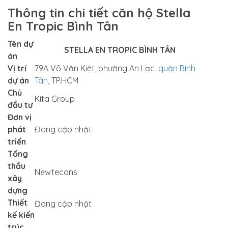
Thông tin chi tiết căn hộ Stella
En Tropic Bình Tân
Tên dự
STELLA EN TROPIC BÌNH TÂN
án
Vị trí
79A Võ Văn Kiệt, phường An Lạc,
quận Bình
dự án
Tân
, TP.HCM
Chủ
Kita Group
đầu tư
Đơn vị
phát
Đang cập nhật
triển
Tổng
thầu
Newtecons
xây
dựng
Thiết
Đang cập nhật
kế kiến
trúc