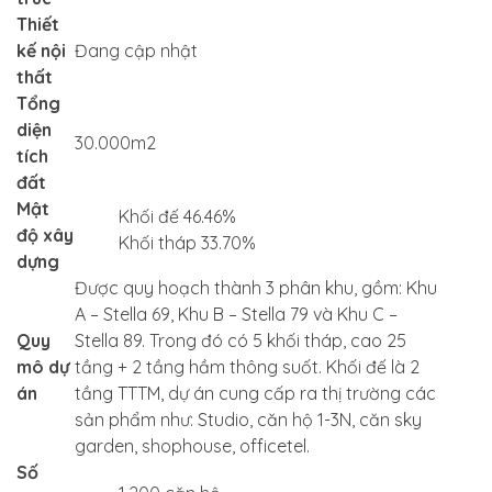
Thiết
kế nội
Đang cập nhật
thất
Tổng
diện
30.000m2
tích
đất
Mật
Khối đế 46.46%
độ xây
Khối tháp 33.70%
dựng
Được quy hoạch thành 3 phân khu, gồm: Khu
A – Stella 69, Khu B – Stella 79 và Khu C –
Quy
Stella 89. Trong đó có 5 khối tháp, cao 25
mô dự
tầng + 2 tầng hầm thông suốt. Khối đế là 2
án
tầng TTTM, dự án cung cấp ra thị trường các
sản phẩm như: Studio, căn hộ 1-3N, căn sky
garden, shophouse, officetel.
Số