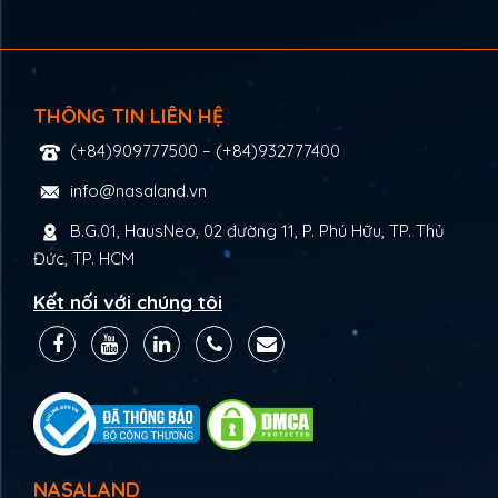
THÔNG TIN LIÊN HỆ
(+84)909777500
–
(+84)932777400
info@nasaland.vn
B.G.01, HausNeo, 02 đường 11, P. Phú Hữu, TP. Thủ
Đức, TP. HCM
Kết nối với chúng tôi
NASALAND