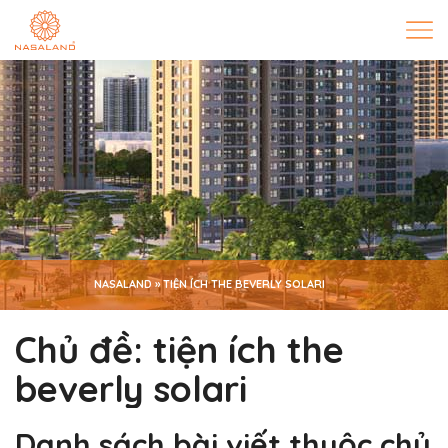
NASALAND
»
TIỆN ÍCH THE BEVERLY SOLARI
Chủ đề:
tiện ích the
beverly solari
Danh sách bài viết thuộc chủ