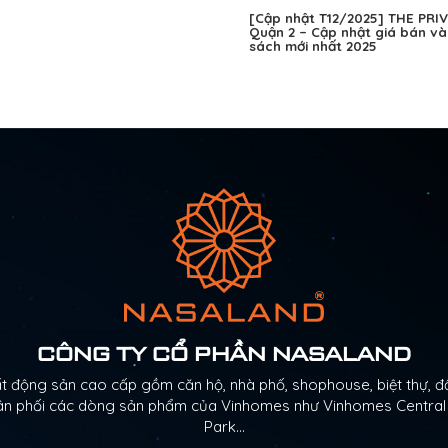
[Cập nhật T12/2025] THE PRI
Quận 2 – Cập nhật giá bán và
sách mới nhất 2025
CÔNG TY CỔ PHẦN NASALAND
động sản cao cấp gồm căn hộ, nhà phố, shophouse, biệt thự, đấ
Phân phối các dòng sản phẩm của Vinhomes như Vinhomes Centra
Park…