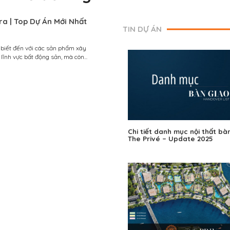
a | Top Dự Án Mới Nhất
TIN DỰ ÁN
 biết đến với các sản phẩm xây
lĩnh vực bất động sản, mà còn...
Chi tiết danh mục nội thất bà
The Privé – Update 2025