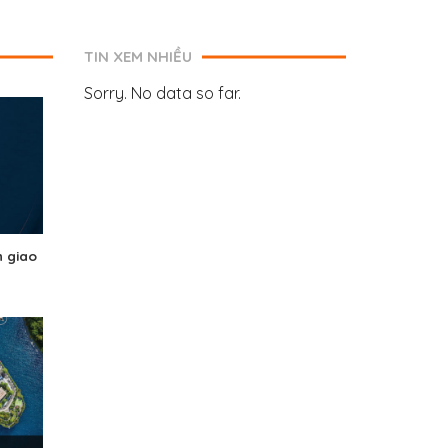
TIN XEM NHIỀU
Sorry. No data so far.
n giao