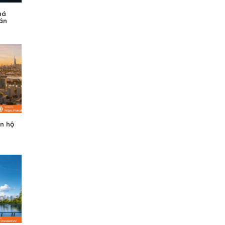
há
 án
ăn hộ