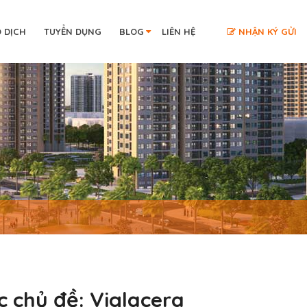
O DỊCH
TUYỂN DỤNG
BLOG
LIÊN HỆ
NHẬN KÝ GỬI
c chủ đề:
Viglacera