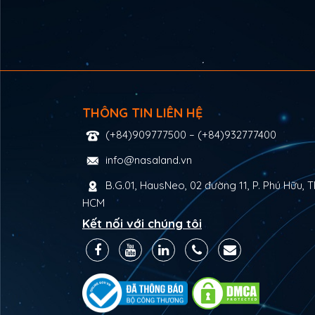
THÔNG TIN LIÊN HỆ
(+84)909777500
–
(+84)932777400
info@nasaland.vn
B.G.01, HausNeo, 02 đường 11, P. Phú Hữu, T
HCM
Kết nối với chúng tôi