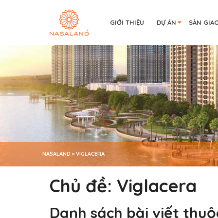
GIỚI THIỆU
DỰ ÁN
SÀN GIA
NASALAND
»
VIGLACERA
Chủ đề:
Viglacera
Danh sách bài viết thuộ