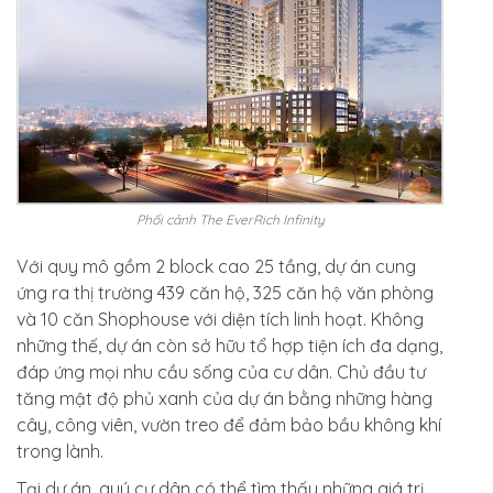
Phối cảnh The EverRich Infinity
Với quy mô gồm 2 block cao 25 tầng, dự án cung
ứng ra thị trường 439 căn hộ, 325 căn hộ văn phòng
và 10 căn Shophouse với diện tích linh hoạt. Không
những thế, dự án còn sở hữu tổ hợp tiện ích đa dạng,
đáp ứng mọi nhu cầu sống của cư dân. Chủ đầu tư
tăng mật độ phủ xanh của dự án bằng những hàng
cây, công viên, vườn treo để đảm bảo bầu không khí
trong lành.
Tại dự án, quý cư dân có thể tìm thấy những giá trị