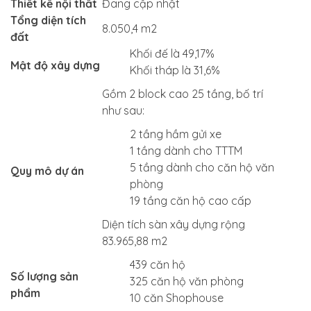
Thiết kế nội thất
Đang cập nhật
Tổng diện tích
8.050,4 m2
đất
Khối đế là 49,17%
Mật độ xây dựng
Khối tháp là 31,6%
Gồm 2 block cao 25 tầng, bố trí
như sau:
2 tầng hầm gửi xe
1 tầng dành cho TTTM
5 tầng dành cho căn hộ văn
Quy mô dự án
phòng
19 tầng căn hộ cao cấp
Diện tích sàn xây dựng rộng
83.965,88 m2
439 căn hộ
Số lượng sản
325 căn hộ văn phòng
phẩm
10 căn Shophouse