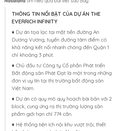
Nasaland
tìm hiểu qua bài viết sau đây.
THÔNG TIN NỔI BẬT CỦA DỰ ÁN
THE
EVERRICH INFINITY
♦ Dự án tọa lạc tại mặt tiền đường An
Dương Vương, tuyến đường tâm điểm có
khả năng kết nối nhanh chóng đến Quận 1
chỉ khoảng 3 phút.
♦ Chủ đầu tư
Công ty Cổ phần Phát triển
Bất động sản Phát Đạt là một trong những
đơn vị uy tín tại thị trường bất động sản
Việt Nam.
♦ Dự án có quy mô quy hoạch bài bản với 2
block, cung ứng ra thị trường lượng sản
phẩm giới hạn chỉ 774 căn.
♦ Hệ thống tiện ích nội khu vượt trội, thiết