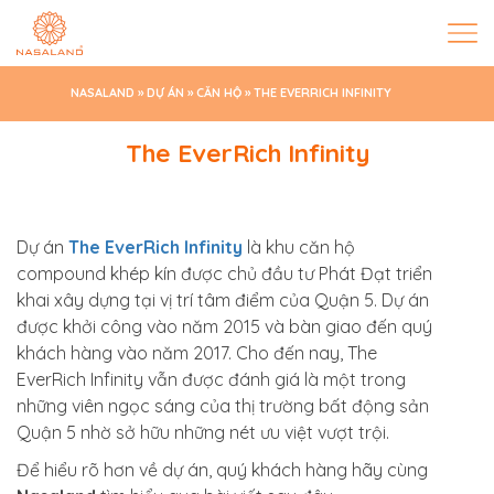
NASALAND
»
DỰ ÁN
»
CĂN HỘ
»
THE EVERRICH INFINITY
The EverRich Infinity
Dự án
The
EverRich Infinity
là khu căn hộ
compound khép kín được chủ đầu tư Phát Đạt triển
khai xây dựng tại vị trí tâm điểm của Quận 5. Dự án
được khởi công vào năm 2015 và bàn giao đến quý
khách hàng vào năm 2017. Cho đến nay, The
EverRich Infinity vẫn được đánh giá là một trong
những viên ngọc sáng của thị trường bất động sản
Quận 5 nhờ sở hữu những nét ưu việt vượt trội.
Để hiểu rõ hơn về dự án, quý khách hàng hãy cùng