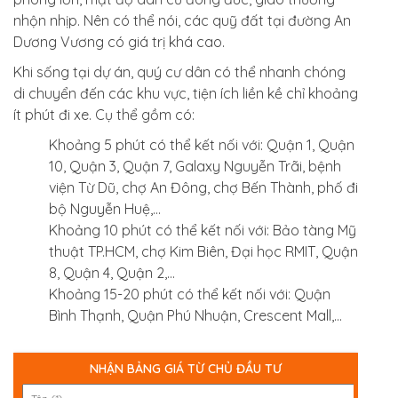
nhộn nhịp. Nên có thể nói, các quỹ đất tại đường An
Dương Vương có giá trị khá cao.
Khi sống tại dự án, quý cư dân có thể nhanh chóng
di chuyển đến các khu vực, tiện ích liền kề chỉ khoảng
ít phút đi xe. Cụ thể gồm có:
Khoảng 5 phút có thể kết nối với: Quận 1, Quận
10, Quận 3, Quận 7, Galaxy Nguyễn Trãi, bệnh
viện Từ Dũ, chợ An Đông, chợ Bến Thành, phố đi
bộ Nguyễn Huệ,…
Khoảng 10 phút có thể kết nối với: Bảo tàng Mỹ
thuật TP.HCM, chợ Kim Biên, Đại học RMIT, Quận
8, Quận 4, Quận 2,…
Khoảng 15-20 phút có thể kết nối với: Quận
Bình Thạnh, Quận Phú Nhuận, Crescent Mall,…
NHẬN BẢNG GIÁ TỪ CHỦ ĐẦU TƯ