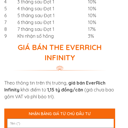
4
3 tháng sau Đợt 1
10%
5
4 tháng sau Đợt 1
10%
6
5 tháng sau Đợt 1
10%
7
6 tháng sau Đợt 1
10%
8
7 tháng sau Đợt 1
17%
9
Khi nhận sổ hồng
3%
GIÁ BÁN THE EVERRICH
INFINITY
Theo thông tin trên thị trường,
giá bán EverRich
Infinity
khởi điểm từ
1,15 tỷ đồng/căn
(giá chưa bao
gồm VAT và phí bảo trì).
NHẬN BẢNG GIÁ TỪ CHỦ ĐẦU TƯ