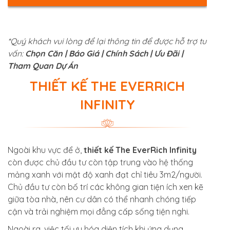
*Quý khách vui lòng để lại thông tin để được hỗ trợ tư
vấn:
Chọn Căn | Báo Giá | Chính Sách | Ưu Đãi |
Tham Quan Dự Án
THIẾT KẾ THE EVERRICH
INFINITY
Ngoài khu vực để ở,
thiết kế The EverRich Infinity
còn được chủ đầu tư còn tập trung vào hệ thống
mảng xanh với mật độ xanh đạt chỉ tiêu 3m2/người.
Chủ đầu tư còn bố trí các không gian tiện ích xen kẽ
giữa tòa nhà, nên cư dân có thể nhanh chóng tiếp
cận và trải nghiệm mọi đẳng cấp sống tiện nghi.
Ngoài ra, việc tối ưu hóa diện tích khi ứng dụng