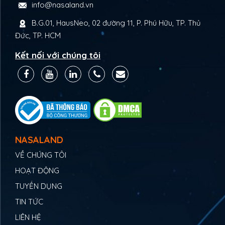
info@nasaland.vn
B.G.01, HausNeo, 02 đường 11, P. Phú Hữu, TP. Thủ
Đức, TP. HCM
Kết nối với chúng tôi
NASALAND
VỀ CHÚNG TÔI
HOẠT ĐỘNG
TUYỂN DỤNG
TIN TỨC
LIÊN HỆ