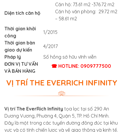
Căn hộ: 73.61 m2 -376.72 m2
Căn hộ văn phòng: 29.72 m2
Diện tích căn hộ
– 58.61 m2
Thời gian khởi
1/2015
công
Thời gian bàn
4/2017
giao dự kiến
Pháp lý
Sổ hồng sở hữu vĩnh viễn
ĐƠN VỊ TƯ VẤN
☎ HOTLINE: 0909777500
VÀ BÁN HÀNG
VỊ TRÍ THE EVERRICH INFINITY
Vị trí The EverRich Infinity
tọa lạc tại
số 290 An
Dương Vương, Phường 4, Quận 5, TP. Hồ Chí Minh.
Đây là một trong các tuyến đường đông đúc tại khu
vực và có tính chiến lược và về giao thông và kinh tế.