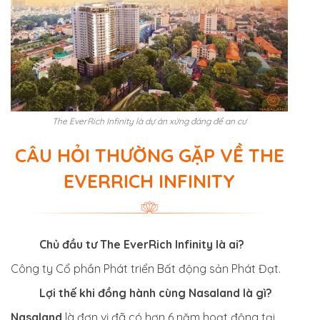
The EverRich Infinity là dự án xứng đáng để an cư
CÂU HỎI THƯỜNG GẶP VỀ THE
EVERRICH INFINITY
Chủ đầu tư The EverRich Infinity là ai?
Công ty Cổ phần Phát triển Bất động sản Phát Đạt.
Lợi thế khi đồng hành cùng Nasaland là gì?
Nasaland
là đơn vị đã có hơn 6 năm hoạt động tại