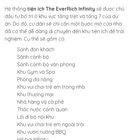
Hệ thống
tiện ích The EverRich Infinity
sẽ được chủ
đầu tư bố trí ở khu vực tầng trệt và tầng 7 của dự
án. Do đó, cư dân sẽ chỉ cần một bước mở cửa nhà
đã có thể dễ dàng di chuyển đến khu tiện ích để trải
nghiệm. Cụ thể sẽ gồm có:
Sảnh đón khách
Sảnh cảnh bộ
Sảnh cảnh bộ văn phòng
Khu Gym và Spa
Phòng đa năng
Khu vui chơi trẻ em trong nhà
Khu thương mại
Nhà hàng và cà phê
Thác nước cảnh quan
Lối đi bộ nội khu
Khu vui chơi trẻ em ngoài trời
Khu vườn nướng BBQ
Hồ bơi Infinity