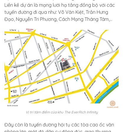
Liền kề dự án là mạng lưới hạ tầng đồng bộ với các
tuyến đường đi qua như: Võ Văn Kiệt, Trần Hưng
Đạo, Nguyễn Tri Phương, Cách Mạng Tháng Tám,…
Vị trí tâm điểm của khu The EverRich Infinity
Đây còn là tuyến đường hội tụ các tòa cao ốc văn
phòng lớn, mật độ dân cư đông đúc, giao thương