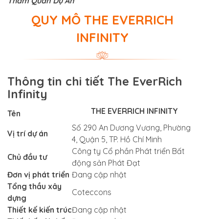
Tham Quan Dự Án
QUY MÔ THE EVERRICH
INFINITY
Thông tin chi tiết The EverRich
Infinity
THE EVERRICH INFINITY
Tên
Số 290 An Dương Vương, Phường
Vị trí dự án
4, Quận 5, TP. Hồ Chí Minh
Công ty Cổ phần Phát triển Bất
Chủ đầu tư
động sản Phát Đạt
Đơn vị phát triển
Đang cập nhật
Tổng thầu xây
Coteccons
dựng
Thiết kế kiến trúc
Đang cập nhật