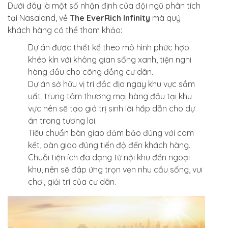
Dưới đây là một số nhận định của đội ngũ phân tích
tại Nasaland, về
The EverRich Infinity
mà quý
khách hàng có thể tham khảo:
Dự án được thiết kế theo mô hình phức hợp
khép kín với không gian sống xanh, tiện nghi
hàng đầu cho công đồng cư dân.
Dự án sở hữu vị trí đắc địa ngay khu vực sầm
uất, trung tâm thương mại hàng đầu tại khu
vực nên sẽ tạo giá trị sinh lời hấp dẫn cho dự
án trong tương lai.
Tiêu chuẩn bàn giao đảm bảo đúng với cam
kết, bàn giao đúng tiến độ đến khách hàng.
Chuỗi tiện ích đa dạng từ nội khu đến ngoại
khu, nên sẽ đáp ứng trọn vẹn nhu cầu sống, vui
chơi, giải trí của cư dân.