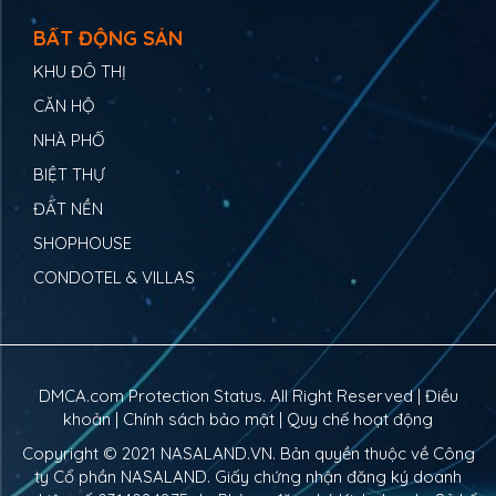
BẤT ĐỘNG SẢN
KHU ĐÔ THỊ
CĂN HỘ
NHÀ PHỐ
BIỆT THỰ
ĐẤT NỀN
SHOPHOUSE
CONDOTEL & VILLAS
DMCA.com Protection Status. All Right Reserved |
Điều
khoản
|
Chính sách bảo mật
|
Quy chế hoạt động
Copyright © 2021
NASALAND.VN
. Bản quyền thuộc về Công
ty Cổ phần NASALAND. Giấy chứng nhận đăng ký doanh