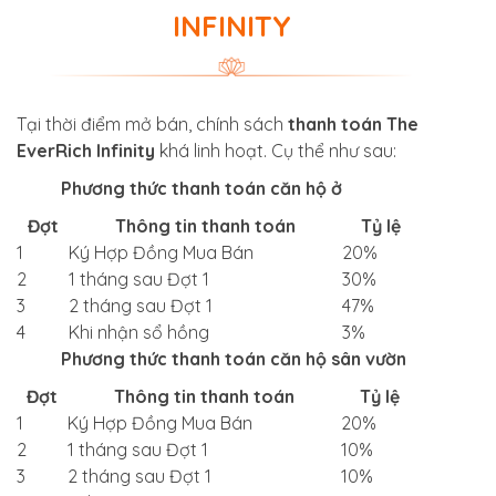
INFINITY
Tại thời điểm mở bán, chính sách
thanh toán The
EverRich Infinity
khá linh hoạt. Cụ thể như sau:
Phương thức thanh toán căn hộ ở
Đợt
Thông tin thanh toán
Tỷ lệ
1
Ký Hợp Đồng Mua Bán
20%
2
1 tháng sau Đợt 1
30%
3
2 tháng sau Đợt 1
47%
4
Khi nhận sổ hồng
3%
Phương thức thanh toán căn hộ sân vườn
Đợt
Thông tin thanh toán
Tỷ lệ
1
Ký Hợp Đồng Mua Bán
20%
2
1 tháng sau Đợt 1
10%
3
2 tháng sau Đợt 1
10%