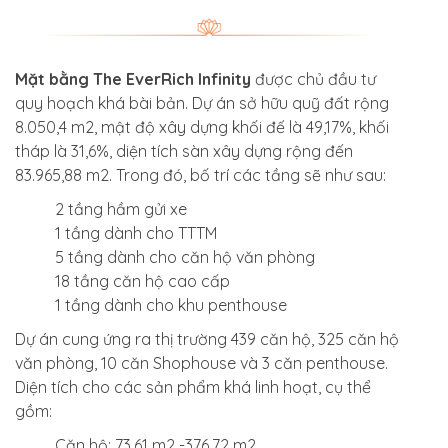
Mặt bằng The EverRich Infinity
được chủ đầu tư
quy hoạch khá bài bản. Dự án sở hữu quỹ đất rộng
8.050,4 m2, mật độ xây dựng khối đế là 49,17%, khối
tháp là 31,6%, diện tích sàn xây dựng rộng đến
83.965,88 m2. Trong đó, bố trí các tầng sẽ như sau:
2 tầng hầm gửi xe
1 tầng dành cho TTTM
5 tầng dành cho căn hộ văn phòng
18 tầng căn hộ cao cấp
1 tầng dành cho khu penthouse
Dự án cung ứng ra thị trường 439 căn hộ, 325 căn hộ
văn phòng, 10 căn Shophouse và 3 căn penthouse.
Diện tích cho các sản phẩm khá linh hoạt, cụ thể
gồm:
Căn hộ: 73.61 m2 -376.72 m2