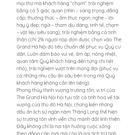
mọi thứ mà khách hàng “chạm”: trải nghiệm
bằng cả 5 giác quan (nhìn – sang trọng, đẳng
cấp; thưởng thức – ẩm thực ngon, nghe – lời
hay ý đẹp; ngửi – thơm dịu dàng, tinh tế, chạm
– vật liệu siêu sang), trải nghiệm bằng cả tinh
thần (chỉ 2% người nộp đơn được chọn vào The
Grand Hà Nội đủ tiêu chuẩn để phục vụ Quý cư
dân. Luôn đảm bảo vui vẻ, ấm áp, nồng nhiệt,
quan tâm Quý khách hàng đến từng chi tiết
nhỏ), trải nghiệm vượt trên mong đợi (phục vụ
cả những nhu cầu ẩn sâu bên trong mà Quý
khách hàng không cần lên tiếng).
Phong thủy thịnh vượng trường tồn, vị trí của
The Grand Hà Nội hội tựu tất cả tinh hoa về tài
vượng của thủ đô Hà Nội, chứng kiến những
dấu ấn lịch sử ngàn năm Thăng Long thể hiện
sự trường tồn vĩnh viễn cho mảnh đất linh thiên.
Đây không chỉ là nơi tận hưởng cuộc sống
theo đẳng cấp mới mà còn là nơi tích trữ tinh