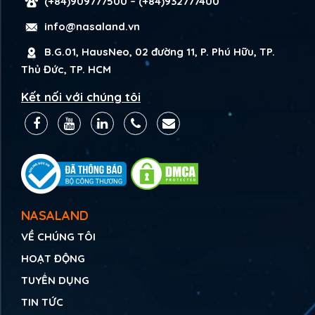
(+84)909777500
–
(+84)932777400
info@nasaland.vn
B.G.01, HausNeo, 02 đường 11, P. Phú Hữu, TP.
Thủ Đức, TP. HCM
Kết nối với chúng tôi
NASALAND
VỀ CHÚNG TÔI
HOẠT ĐỘNG
TUYỂN DỤNG
TIN TỨC