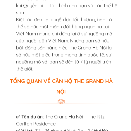
khí Quyền lực – Tài chính cho bạn và các thế hệ
sau.
Kiệt tác đem lại quyền lực tối thượng, bạn có
thể sở hữu một mảnh đất hàng ngàn ha tại
Việt Nam nhưng chỉ dừng lại ở sự ngưỡng mộ
của người dân Việt Nam. Nhưng bạn sở hữu
bất động sản hàng hiệu The Grand Hà Nội là
sở hữu một biểu trưng mang tính quốc tế, sự
ngưỡng mộ với bạn sẽ đến từ 7 tỷ người trên
thế giới.
TỔNG QUAN VỀ CĂN HỘ THE GRAND HÀ
NỘI
✅ Tên dự án:
The Grand Hà Nội – The Ritz
Carlton Residence
✅ Vị trí:
22 – 24 Hàng Bài và 25 – 27 Hai Bà