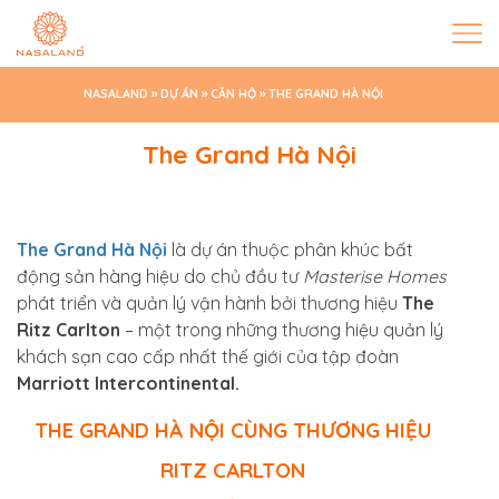
NASALAND
»
DỰ ÁN
»
CĂN HỘ
»
THE GRAND HÀ NỘI
The Grand Hà Nội
The Grand Hà Nội
là dự án thuộc phân khúc
bất
động sản hàng hiệu
do chủ đầu tư
Masterise Homes
phát triển và quản lý vận hành bởi thương hiệu
The
Ritz Carlton
– một trong những thương hiệu quản lý
khách sạn cao cấp nhất thế giới của tập đoàn
Marriott Intercontinental.
THE GRAND HÀ NỘI CÙNG THƯƠNG HIỆU
RITZ CARLTON