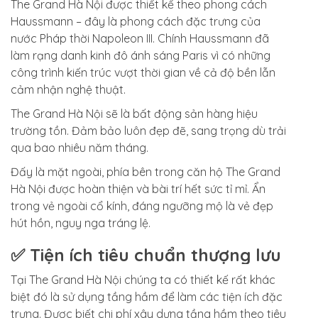
The Grand Hà Nội được thiết kế theo phong cách
Haussmann – đây là phong cách đặc trưng của
nước Pháp thời Napoleon III. Chính Haussmann đã
làm rạng danh kinh đô ánh sáng Paris vì có những
công trình kiến trúc vượt thời gian về cả độ bền lẫn
cảm nhận nghệ thuật.
The Grand Hà Nội sẽ là bất động sản hàng hiệu
trường tồn. Đảm bảo luôn đẹp đẽ, sang trọng dù trải
qua bao nhiêu năm tháng.
Đấy là mặt ngoài, phía bên trong căn hộ The Grand
Hà Nội được hoàn thiện và bài trí hết sức tỉ mỉ. Ẩn
trong vẻ ngoài cổ kính, đáng ngưỡng mộ là vẻ đẹp
hút hồn, nguy nga tráng lệ.
✅ Tiện ích tiêu chuẩn thượng lưu
Tại The Grand Hà Nội chúng ta có thiết kế rất khác
biệt đó là sử dụng tầng hầm để làm các tiện ích đặc
trưng. Được biết chi phí xây dựng tầng hầm theo tiêu