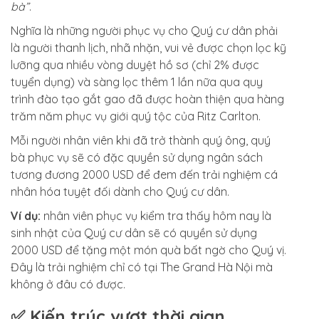
bà”
.
Nghĩa là những người phục vụ cho Quý cư dân phải
là người thanh lịch, nhã nhặn, vui vẻ được chọn lọc kỹ
lưỡng qua nhiều vòng duyệt hồ sơ (chỉ 2% được
tuyển dụng) và sàng lọc thêm 1 lần nữa qua quy
trình đào tạo gắt gao đã được hoàn thiện qua hàng
trăm năm phục vụ giới quý tộc của Ritz Carlton.
Mỗi người nhân viên khi đã trở thành quý ông, quý
bà phục vụ sẽ có đặc quyền sử dụng ngân sách
tương đương 2000 USD để đem đến trải nghiệm cá
nhân hóa tuyệt đối dành cho Quý cư dân.
Ví dụ:
nhân viên phục vụ kiểm tra thấy hôm nay là
sinh nhật của Quý cư dân sẽ có quyền sử dụng
2000 USD để tặng một món quà bất ngờ cho Quý vị.
Đây là trải nghiệm chỉ có tại The Grand Hà Nội mà
không ở đâu có được.
✅ Kiến trúc vượt thời gian