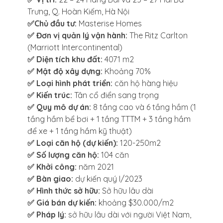
Trưng, Q. Hoàn Kiếm, Hà Nội
✅Chủ đầu tư:
Masterise Homes
✅ Đơn vị quản lý vận hành:
The Ritz Carlton
(Marriott Intercontinental)
✅ Diện tích khu đất:
4071 m2
✅ Mật độ xây dựng:
Khoảng 70%
✅ Loại hình phát triển:
căn hộ hàng hiệu
✅ Kiến trúc:
Tân cổ điển sang trọng
✅ Quy mô dự án:
8 tầng cao và 6 tầng hầm (1
tầng hầm bể bơi + 1 tầng TTTM + 3 tầng hầm
để xe + 1 tầng hầm kỹ thuật)
✅ Loại căn hộ (dự kiến):
120-250m2
✅ Số lượng căn hộ:
104 căn
✅ Khởi công:
năm 2021
✅ Bàn giao:
dự kiến quý I/2023
✅ Hình thức sở hữu:
Sở hữu lâu dài
✅ Giá bán dự kiến:
khoảng $30.000/m2
✅ Pháp lý:
sở hữu lâu dài với người Việt Nam,