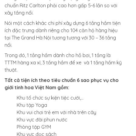
chuẩn Ritz Carlton phải cao hơn gấp 5-6 lần so với
xây tầng nổi.
Nói một cách khác chi phí xây dựng 6 tầng hầm tiện
ích đặc trưng dành riêng cho 104 căn hộ hàng hiệu
tại The Grand Hà Nội tương tương với 30 – 36 tầng
nổi.
Trong đó, 1 tầng hầm dành cho hồ bơi, 1 tầng là
TTTM hàng xa xỉ, 3 tầng hầm để xe và 1 tầng hầm kỹ
thuật.
Tất cả tiện ích theo tiêu chuẩn 6 sao phục vụ cho
giới tinh hoa Việt Nam gồm:
Khu tổ chức sự kiện tiệc cưới,…
Khu tập Yoga
Khu vui chơi trẻ em với nhà trên cây
Khu vực đài phun nước
Phòng tập GYM
Khu vực đọc sách