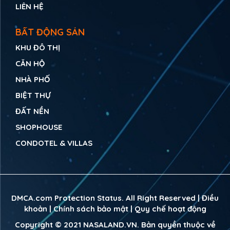
LIÊN HỆ
BẤT ĐỘNG SẢN
KHU ĐÔ THỊ
CĂN HỘ
NHÀ PHỐ
BIỆT THỰ
ĐẤT NỀN
SHOPHOUSE
CONDOTEL & VILLAS
DMCA.com Protection Status. All Right Reserved |
Điều
khoản
|
Chính sách bảo mật
|
Quy chế hoạt động
Copyright © 2021
NASALAND.VN
. Bản quyền thuộc về