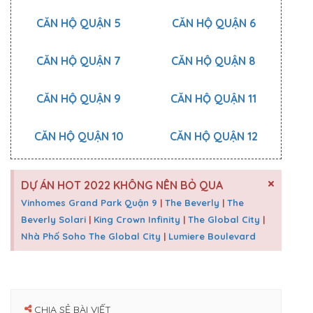
CĂN HỘ QUẬN 5
CĂN HỘ QUẬN 6
CĂN HỘ QUẬN 7
CĂN HỘ QUẬN 8
CĂN HỘ QUẬN 9
CĂN HỘ QUẬN 11
CĂN HỘ QUẬN 10
CĂN HỘ QUẬN 12
×
DỰ ÁN HOT 2022 KHÔNG NÊN BỎ QUA
Vinhomes Grand Park Quận 9
|
The Beverly
|
The
Beverly Solari
|
King Crown Infinity
|
The Global City
|
Nhà Phố Soho The Global City
|
Lumiere Boulevard
CHIA SẺ BÀI VIẾT