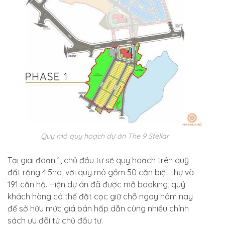
Quy mô quy hoạch dự án The 9 Stellar
Tại giai đoạn 1, chủ đầu tư sẽ quy hoạch trên quỹ
đất rộng 4.5ha, với quy mô gồm 50 căn biệt thự và
191 căn hộ. Hiện dự án đã được mở booking, quý
khách hàng có thể đặt cọc giữ chỗ ngay hôm nay
để sở hữu mức giá bán hấp dẫn cùng nhiều chính
sách ưu đãi từ chủ đầu tư.