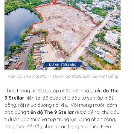
Tiến độ The 9 Stellar – Dự án đã được san lấp mặt bằng
Theo thông tin được cập nhật mới nhất,
tiến độ The
9 Stellar
hiện tại đã được chủ đầu tư san lấp mặt
bằng, rải nhựa đường nội khu. Với mong muốn đảm
bảo đúng
tiến độ The 9 Stellar
được đề ra, chủ đầu
tư luôn đốc thúc và tập trung lực lượng nhân công,
máy móc để đẩy nhanh các hạng mục tiếp theo.