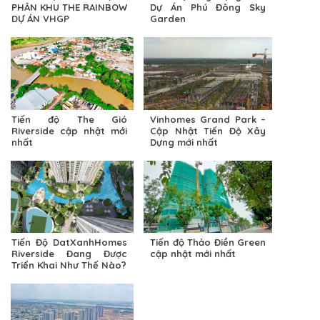
PHÂN KHU THE RAINBOW
Dự Án Phú Đông Sky
DỰ ÁN VHGP
Garden
Tiến độ The Gió
Vinhomes Grand Park –
Riverside cập nhật mới
Cập Nhật Tiến Độ Xây
nhất
Dựng mới nhất
Tiến Độ DatXanhHomes
Tiến độ Thảo Điền Green
Riverside Đang Được
cập nhật mới nhất
Triển Khai Như Thế Nào?