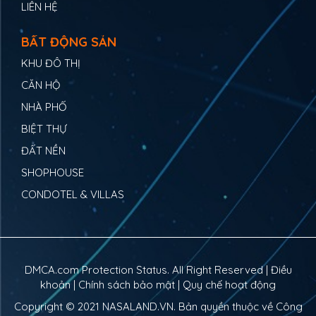
LIÊN HỆ
BẤT ĐỘNG SẢN
KHU ĐÔ THỊ
CĂN HỘ
NHÀ PHỐ
BIỆT THỰ
ĐẤT NỀN
SHOPHOUSE
CONDOTEL & VILLAS
DMCA.com Protection Status. All Right Reserved |
Điều
khoản
|
Chính sách bảo mật
|
Quy chế hoạt động
Copyright © 2021
NASALAND.VN
. Bản quyền thuộc về Công