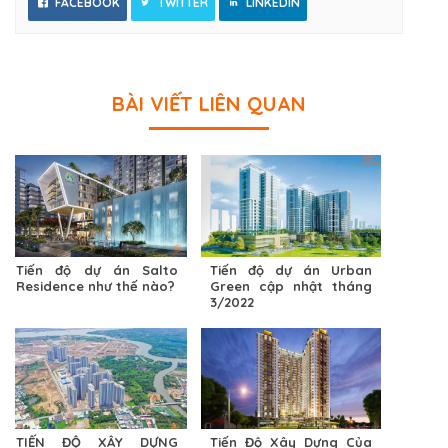
FACEBOOK
TWITTER
LINKEDIN
BÀI VIẾT LIÊN QUAN
Tiến độ dự án Salto
Tiến độ dự án Urban
Residence như thế nào?
Green cập nhật tháng
3/2022
TIẾN ĐỘ XÂY DỰNG
Tiến Độ Xây Dựng Của