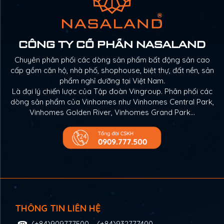
CÔNG TY CỔ PHẦN NASALAND
Chuyên phân phối các dòng sản phẩm bất động sản cao
cấp gồm căn hộ, nhà phố, shophouse, biệt thự, đất nền, sản
phẩm nghỉ dưỡng tại Việt Nam.
Là đại lý chiến lược của Tập đoàn Vingroup. Phân phối các
dòng sản phẩm của Vinhomes như Vinhomes Central Park,
Vinhomes Golden River, Vinhomes Grand Park…
THÔNG TIN LIÊN HỆ
(+84)909777500
–
(+84)932777400