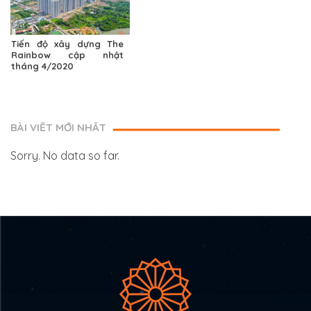
Tiến độ xây dựng The
Rainbow cập nhật
tháng 4/2020
BÀI VIẾT MỚI NHẤT
Sorry. No data so far.