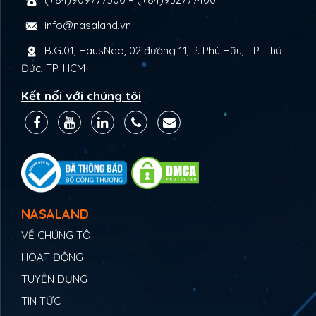
info@nasaland.vn
B.G.01, HausNeo, 02 đường 11, P. Phú Hữu, TP. Thủ
Đức, TP. HCM
Kết nối với chúng tôi
NASALAND
VỀ CHÚNG TÔI
HOẠT ĐỘNG
TUYỂN DỤNG
TIN TỨC