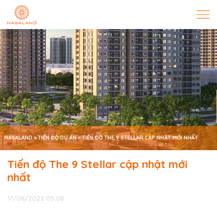
NASALAND
»
TIẾN ĐỘ DỰ ÁN
»
TIẾN ĐỘ THE 9 STELLAR CẬP NHẬT MỚI NHẤT
Tiến độ The 9 Stellar cập nhật mới
nhất
17/08/2022 05:08