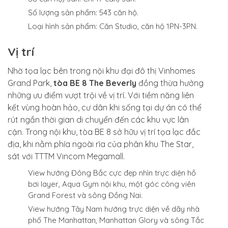
Số lượng sản phẩm: 543 căn hộ.
Loại hình sản phẩm: Căn Studio, căn hộ 1PN-3PN.
Vị trí
Nhờ tọa lạc bên trong nội khu đại đô thị Vinhomes
Grand Park,
tòa BE 8 The Beverly
đồng thừa hưởng
những ưu điểm vượt trội về vị trí. Với tiềm năng liên
kết vùng hoàn hảo, cư dân khi sống tại dự án có thể
rút ngắn thời gian di chuyển đến các khu vực lân
cận. Trong nội khu, tòa BE 8 sở hữu vị trí tọa lạc đắc
địa, khi nằm phía ngoài rìa của phân khu The Star,
sát với TTTM Vincom Megamall.
View hướng Đông Bắc cực đẹp nhìn trực diện hồ
bơi layer, Aqua Gym nội khu, một góc công viên
Grand Forest và sông Đồng Nai.
View hướng Tây Nam hướng trực diện về dãy nhà
phố The Manhattan, Manhattan Glory và sông Tắc