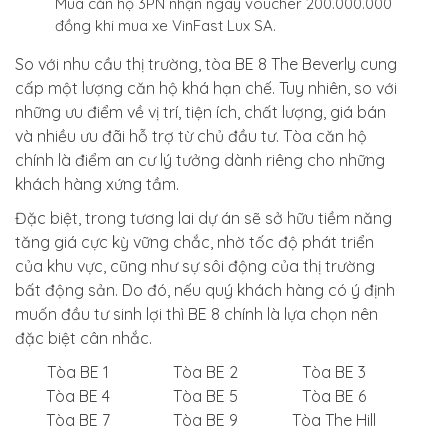
Mua căn hộ 3PN nhận ngay voucher 200.000.000
đồng khi mua xe VinFast Lux SA.
So với nhu cầu thị trường, tòa BE 8 The Beverly cung
cấp một lượng căn hộ khá hạn chế. Tuy nhiên, so với
những ưu điểm về vị trí, tiện ích, chất lượng, giá bán
và nhiều ưu đãi hỗ trợ từ chủ đầu tư. Tòa căn hộ
chính là điểm an cư lý tưởng dành riêng cho những
khách hàng xứng tầm.
Đặc biệt, trong tương lai dự án sẽ sở hữu tiềm năng
tăng giá cực kỳ vững chắc, nhờ tốc độ phát triển
của khu vực, cũng như sự sôi động của thị trường
bất động sản. Do đó, nếu quý khách hàng có ý định
muốn đầu tư sinh lợi thì BE 8 chính là lựa chọn nên
đặc biệt cân nhắc.
Tòa BE 1
Tòa BE 2
Tòa BE 3
Tòa BE 4
Tòa BE 5
Tòa BE 6
Tòa BE 7
Tòa BE 9
Tòa The Hill