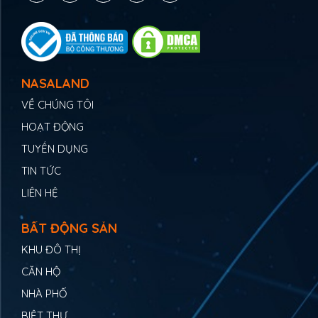
NASALAND
VỀ CHÚNG TÔI
HOẠT ĐỘNG
TUYỂN DỤNG
TIN TỨC
LIÊN HỆ
BẤT ĐỘNG SẢN
KHU ĐÔ THỊ
CĂN HỘ
NHÀ PHỐ
BIỆT THỰ