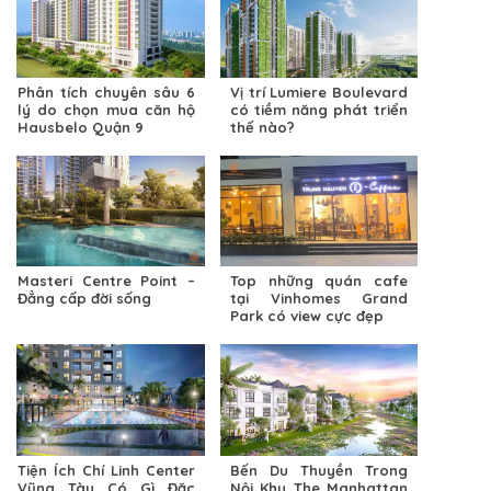
Phân tích chuyên sâu 6
Vị trí Lumiere Boulevard
lý do chọn mua căn hộ
có tiềm năng phát triển
Hausbelo Quận 9
thế nào?
Masteri Centre Point –
Top những quán cafe
Đẳng cấp đời sống
tại Vinhomes Grand
Park có view cực đẹp
Tiện Ích Chí Linh Center
Bến Du Thuyền Trong
Vũng Tàu Có Gì Đặc
Nội Khu The Manhattan