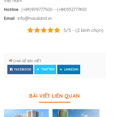
Việt Nam.
Hotline
: (+84)909777500 – (+84)932777400
Email
: info@nasaland.vn
5/5 - (2 bình chọn)
CHIA SẺ BÀI VIẾT
FACEBOOK
TWITTER
LINKEDIN
BÀI VIẾT LIÊN QUAN