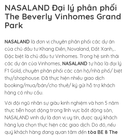
NASALAND Đại lý phân phối
The Beverly Vinhomes Grand
Park
NASALAND
là đơn vị chuyên phân phối các dự án
của chủ đầu tư Khang Điền, Novaland, Đất Xanh,…
Đặc biệt là chủ đầu tư Vinhomes. Trong hệ sinh thái
các dự án của Vinhomes,
NASALAND
tự hào là đại lý
F1 Gold, chuyên phân phối các căn hộ/nhà phố/ biệt
thự/shophouse. Đã thực hiện nhiều giao dịch
booking/mua/bán/cho thuê/ ký gửi hỗ trợ khách
hàng có nhu cầu.
Với đội ngũ nhân sự giàu kinh nghiệm và hơn 5 năm
thực tiễn hoạt động trong lĩnh vực bất động sản,
NASALAND vinh dự là đơn vị uy tín, được quý khách
hàng lựa chọn thực hiện các giao dịch.
Do đó, nếu
quý khách hàng đang quan tâm đến
tòa BE 8 The