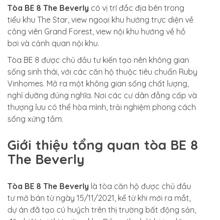
Tòa BE 8 The Beverly
có vị trí đắc địa bên trong
tiểu khu The Star, view ngoại khu hướng trực diện về
công viên Grand Forest, view nội khu hướng về hồ
bơi và cảnh quan nội khu.
Tòa BE 8 được chủ đầu tư kiến tạo nên không gian
sống sinh thái, với các căn hộ thuộc tiêu chuẩn Ruby
Vinhomes. Mở ra một không gian sống chất lượng,
nghỉ dưỡng đúng nghĩa. Nơi các cư dân đẳng cấp và
thượng lưu có thể hòa mình, trải nghiệm phong cách
sống xứng tầm.
Giới thiệu tổng quan tòa BE 8
The Beverly
Tòa BE 8 The Beverly
là tòa căn hộ được chủ đầu
tư mở bán từ ngày 15/11/2021, kể từ khi mới ra mắt,
dự án đã tạo cú huých trên thị trường bất động sản,