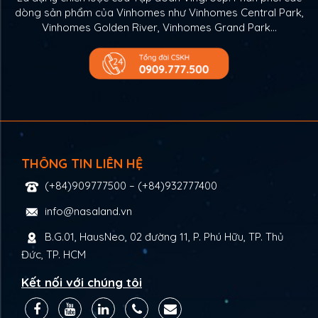
dòng sản phẩm của Vinhomes như Vinhomes Central Park,
Vinhomes Golden River, Vinhomes Grand Park…
THÔNG TIN LIÊN HỆ
(+84)909777500
–
(+84)932777400
info@nasaland.vn
B.G.01, HausNeo, 02 đường 11, P. Phú Hữu, TP. Thủ
Đức, TP. HCM
Kết nối với chúng tôi