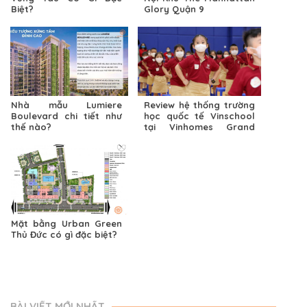
Biệt?
Glory Quận 9
Nhà mẫu Lumiere
Review hệ thống trường
Boulevard chi tiết như
học quốc tế Vinschool
thế nào?
tại Vinhomes Grand
Park
Mặt bằng Urban Green
Thủ Đức có gì đặc biệt?
BÀI VIẾT MỚI NHẤT