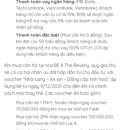
Thanh toán vay ngân hàng
(MB Bank,
Techcombank, Vietcombank, Vietinbank): Khách
hàng chỉ cần vốn tự có là 15%, 80% sẽ được ngân
hàng hỗ trợ vay vốn, 5% còn lại thanh toán khi
nhận sổ hồng.
Thanh toán đặc biệt
(Mua căn hộ 0 đồng): Sau
khi đặt cọc 50 triệu đồng, khách hàng sẽ được
ngân hàng hỗ trợ cho vay 100% GTCH. (Chỉ áp
dụng nếu khách hàng đủ điều kiện)
Khi mua căn hộ tại tòa BE 8 The Beverly, quý gia chủ
sẽ có cơ hội nhận ưu đãi hấp dẫn từ chủ đầu tư, với
voucher “Nhà sang – Xe xịn – Đẳng cấp tinh hoa”, áp
dụng kể từ ngày 9/12/2021 cho đến khi có chính
sách mới thay thế. Các voucher đó bao gồm:
Mua căn hộ 1 PN+1, Studio nhận ngay voucher
70.000.000 đồng khi mua xe VinFast Fadil.
Mua căn hộ 2PN nhận ngay voucher 150.000.000
đồng khi mua xe VinFast Lux A.