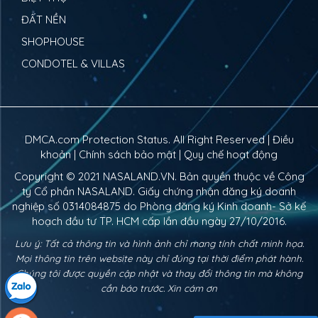
ĐẤT NỀN
SHOPHOUSE
CONDOTEL & VILLAS
DMCA.com Protection Status. All Right Reserved |
Điều
khoản
|
Chính sách bảo mật
|
Quy chế hoạt động
Copyright © 2021
NASALAND.VN
. Bản quyền thuộc về Công
ty Cổ phần NASALAND. Giấy chứng nhận đăng ký doanh
nghiệp số 0314084875 do Phòng đăng ký Kinh doanh- Sở kế
hoạch đầu tư TP. HCM cấp lần đầu ngày 27/10/2016.
Lưu ý: Tất cả thông tin và hình ảnh chỉ mang tính chất minh họa.
Mọi thông tin trên website này chỉ đúng tại thời điểm phát hành.
Chúng tôi được quyền cập nhật và thay đổi thông tin mà không
cần báo trước. Xin cám ơn