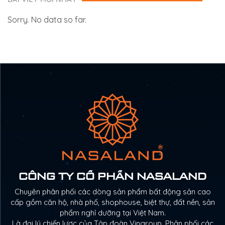
Sorry. No data so far.
CÔNG TY CỔ PHẦN NASALAND
Chuyên phân phối các dòng sản phẩm bất động sản cao
cấp gồm căn hộ, nhà phố, shophouse, biệt thự, đất nền, sản
phẩm nghỉ dưỡng tại Việt Nam.
Là đại lý chiến lược của Tập đoàn Vingroup. Phân phối các