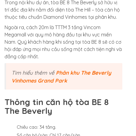
Trong nội khu dự án, tòa BE 8 The Beverly sở hữu vị
trí đắc địa khi nằm đối diện tòa The Hill – tòa căn hộ
thuộc tiêu chuẩn Diamond Vinhomes tại phân khu.
Ngoài ra, cách 20m là TTTM 3 tầng Vincom
Megamall với quy mô hàng đầu tại khu vực miền
Nam. Quý khách hàng khi sống tại tòa BE 8 sẽ có cơ
hội đáp ứng mọi nhu cầu sống một cách tiện nghi và
đẳng cấp nhất.
Tìm hiểu thêm về
Phân khu The Beverly
Vinhomes Grand Park
Thông tin căn hộ tòa BE 8
The Beverly
Chiều cao: 34 tầng.
Số căn hộ/sàn: Chỉ 17 căn/sàn.