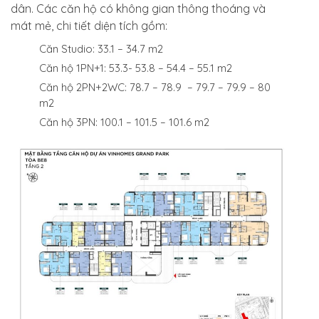
dân. Các căn hộ có không gian thông thoáng và
mát mẻ, chi tiết diện tích gồm:
Căn Studio: 33.1 – 34.7 m2
Căn hộ 1PN+1: 53.3- 53.8 – 54.4 – 55.1 m2
Căn hộ 2PN+2WC: 78.7 – 78.9 – 79.7 – 79.9 – 80
m2
Căn hộ 3PN: 100.1 – 101.5 – 101.6 m2