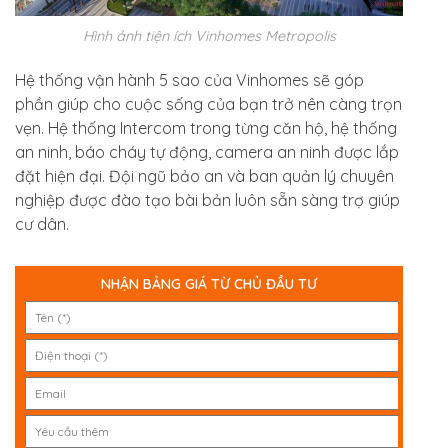
Hình ảnh tiện ích Vinhomes Metropolis
Hệ thống vận hành 5 sao của Vinhomes sẽ góp
phần giúp cho cuộc sống của bạn trở nên càng trọn
vẹn. Hệ thống Intercom trong từng căn hộ, hệ thống
an ninh, báo cháy tự động, camera an ninh được lắp
đặt hiện đại. Đội ngũ bảo an và ban quản lý chuyên
nghiệp được đào tạo bài bản luôn sẵn sàng trợ giúp
cư dân.
NHẬN BẢNG GIÁ TỪ CHỦ ĐẦU TƯ