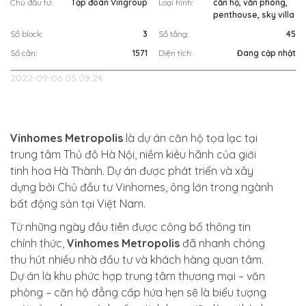
Chủ đầu tư:
Tập đoàn Vingroup
Loại hình:
căn hộ, văn phòng,
penthouse, sky villa
Số block:
3
Số tầng:
45
Số căn:
1571
Diện tích:
Đang cập nhật
2022-09-06 05:09:24
Vinhomes Metropolis
là dự án căn hộ tọa lạc tại
trung tâm Thủ đô Hà Nội, niềm kiêu hãnh của giới
tinh hoa Hà Thành. Dự án được phát triển và xây
dựng bởi Chủ đầu tư Vinhomes, ông lớn trong ngành
bất động sản tại Việt Nam.
Từ những ngày đầu tiên được công bố thông tin
chính thức,
Vinhomes Metropolis
đã nhanh chóng
thu hút nhiều nhà đầu tư và khách hàng quan tâm.
Dự án là khu phức hợp trung tâm thương mại – văn
phòng – căn hộ đẳng cấp hứa hẹn sẽ là biểu tượng