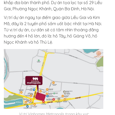
khắp địa bàn thành phố. Dự án tọa lạc tại số 29 Liễu
Giai, Phường Ngọc Khánh, Quận Ba Đình, Hà Nội.
Vị trí dự án ngay tại điểm giao giữa Liễu Giai và Kim
Mã, đây là 2 tuyến phố sầm uất bậc nhất tại Hà Nội.
Từ vị trí dự án, cư dân sẽ có tầm nhìn thoáng đãng
hướng đến 4 hồ lớn, đó là: hồ Tây, hồ Giảng Võ, hồ
Ngọc Khánh và hồ Thủ Lệ.
Vị trí Vinhomes Metropolis trong khu vực