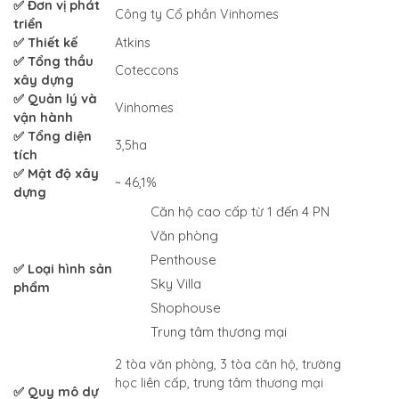
✅ Đơn vị phát
Công ty Cổ phần Vinhomes
triển
✅ Thiết kế
Atkins
✅ Tổng thầu
Coteccons
xây dựng
✅ Quản lý và
Vinhomes
vận hành
✅ Tổng diện
3,5ha
tích
✅ Mật độ xây
~ 46,1%
dựng
Căn hộ cao cấp từ 1 đến 4 PN
Văn phòng
Penthouse
✅ Loại hình sản
Sky Villa
phẩm
Shophouse
Trung tâm thương mại
2 tòa văn phòng, 3 tòa căn hộ, trường
học liên cấp, trung tâm thương mại
✅ Quy mô dự