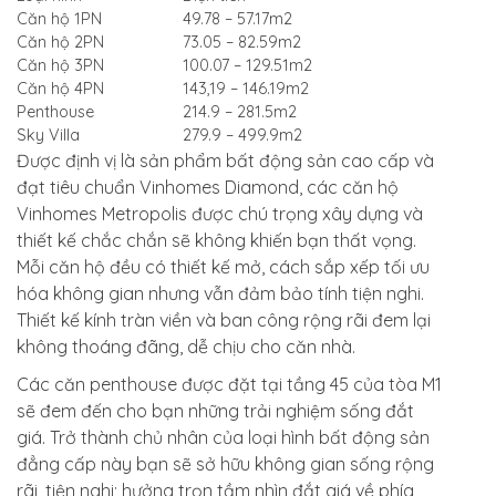
Căn hộ 1PN
49.78 – 57.17m2
Căn hộ 2PN
73.05 – 82.59m2
Căn hộ 3PN
100.07 – 129.51m2
Căn hộ 4PN
143,19 – 146.19m2
Penthouse
214.9 – 281.5m2
Sky Villa
279.9 – 499.9m2
Được định vị là sản phẩm bất động sản cao cấp và
đạt tiêu chuẩn Vinhomes Diamond, các căn hộ
Vinhomes Metropolis được chú trọng xây dựng và
thiết kế chắc chắn sẽ không khiến bạn thất vọng.
Mỗi căn hộ đều có thiết kế mở, cách sắp xếp tối ưu
hóa không gian nhưng vẫn đảm bảo tính tiện nghi.
Thiết kế kính tràn viền và ban công rộng rãi đem lại
không thoáng đãng, dễ chịu cho căn nhà.
Các căn penthouse được đặt tại tầng 45 của tòa M1
sẽ đem đến cho bạn những trải nghiệm sống đắt
giá. Trở thành chủ nhân của loại hình bất động sản
đẳng cấp này bạn sẽ sở hữu không gian sống rộng
rãi, tiện nghi; hưởng trọn tầm nhìn đắt giá về phía