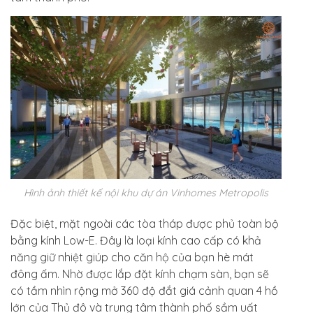
Hình ảnh thiết kế nội khu dự án Vinhomes Metropolis
Đặc biệt, mặt ngoài các tòa tháp được phủ toàn bộ
bằng kính Low-E. Đây là loại kính cao cấp có khả
năng giữ nhiệt giúp cho căn hộ của bạn hè mát
đông ấm. Nhờ được lắp đặt kính chạm sàn, bạn sẽ
có tầm nhìn rộng mở 360 độ đắt giá cảnh quan 4 hồ
lớn của Thủ đô và trung tâm thành phố sầm uất