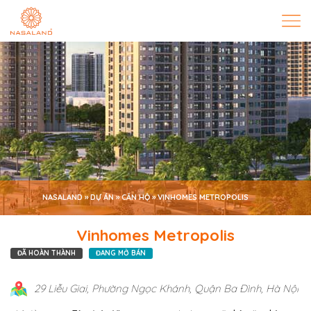
NASALAND
»
DỰ ÁN
»
CĂN HỘ
»
VINHOMES METROPOLIS
Vinhomes Metropolis
ĐÃ HOÀN THÀNH
ĐANG MỞ BÁN
29 Liễu Giai, Phường Ngọc Khánh, Quận Ba Đình, Hà Nội