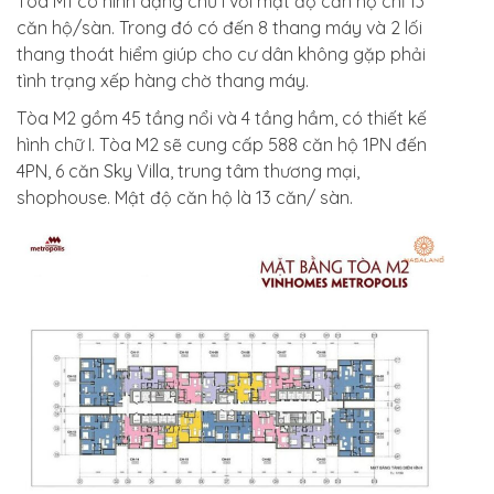
Tòa M1 có hình dạng chữ I với mật độ căn hộ chỉ 13
căn hộ/sàn. Trong đó có đến 8 thang máy và 2 lối
thang thoát hiểm giúp cho cư dân không gặp phải
tình trạng xếp hàng chờ thang máy.
Tòa M2 gồm 45 tầng nổi và 4 tầng hầm, có thiết kế
hình chữ I. Tòa M2 sẽ cung cấp 588 căn hộ 1PN đến
4PN, 6 căn Sky Villa, trung tâm thương mại,
shophouse. Mật độ căn hộ là 13 căn/ sàn.