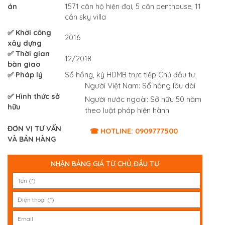
án
1571 căn hộ hiện đại, 5 căn penthouse, 11
căn sky villa
✅ Khởi công
2016
xây dựng
✅ Thời gian
12/2018
bàn giao
✅ Pháp lý
Sổ hồng, ký HDMB trực tiếp Chủ đầu tư
Người Việt Nam: Sổ hồng lâu dài
✅ Hình thức sở
Người nước ngoài: Sở hữu 50 năm
hữu
theo luật pháp hiện hành
ĐƠN VỊ TƯ VẤN
☎ HOTLINE: 0909777500
VÀ BÁN HÀNG
NHẬN BẢNG GIÁ TỪ CHỦ ĐẦU TƯ