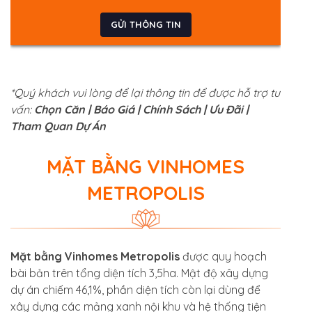
*Quý khách vui lòng để lại thông tin để được hỗ trợ tư
vấn:
Chọn Căn | Báo Giá | Chính Sách | Ưu Đãi |
Tham Quan Dự Án
MẶT BẰNG VINHOMES
METROPOLIS
Mặt bằng Vinhomes Metropolis
được quy hoạch
bài bản trên tổng diện tích 3,5ha. Mật độ xây dựng
dự án chiếm 46,1%, phần diện tích còn lại dùng để
xây dựng các mảng xanh nội khu và hệ thống tiện