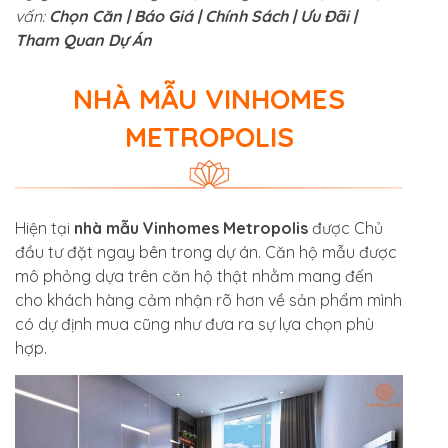
vấn:
Chọn Căn | Báo Giá | Chính Sách | Ưu Đãi |
Tham Quan Dự Án
NHÀ MẪU VINHOMES
METROPOLIS
Hiện tại
nhà mẫu Vinhomes Metropolis
được Chủ
đầu tư đặt ngay bên trong dự án. Căn hộ mẫu được
mô phỏng dựa trên căn hộ thật nhằm mang đến
cho khách hàng cảm nhận rõ hơn về sản phẩm mình
có dự định mua cũng như đưa ra sự lựa chọn phù
hợp.