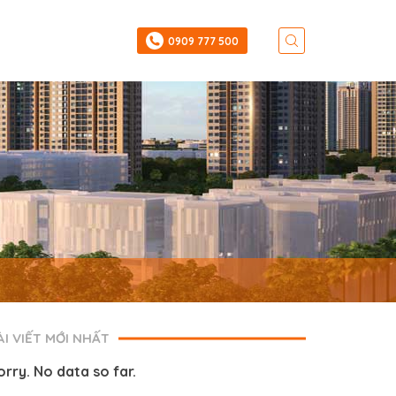
‎0909 777 500
ÀI VIẾT MỚI NHẤT
orry. No data so far.