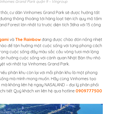
 Vinhomes Grand Park quận 9 – Vingroup
a thôi, cư dân Vinhomes Grand Park sẽ được hưởng tất
đường thông thoáng tới hàng loạt tiện ích quy mô tầm
d Forest lớn nhất từ trước diện tích 36ha với 15 công
gami
và
The Rainbow
đang được chào đón nồng nhiệt
t hảo để tận hưởng một cuộc sống với từng phong cách
rong cuộc sống đầy màu sắc cầu vòng tươi mới lộng
 tận hưởng cuộc sống với cảnh quan Nhật Bản thu nhỏ
uyệt với nhất tại Vinhomes Grand Park.
ều phân khu còn lại với mỗi phân khu là một phong
ộc sống mà mình mong muốn. Hãy cùng Vinhomes tạo
ì mà không liên hệ ngay NASALAND – đại lý phân phối
hi tiết Quý khách xin liên hệ qua hotline
0909777500