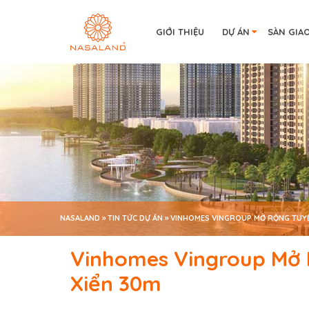
GIỚI THIỆU
DỰ ÁN
SÀN GIA
NASALAND
»
TIN TỨC DỰ ÁN
»
VINHOMES VINGROUP MỞ RỘNG TUY
Vinhomes Vingroup Mở
Xiển 30m