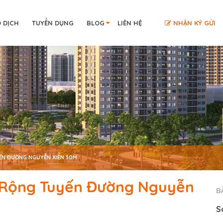
O DỊCH
TUYỂN DỤNG
BLOG
LIÊN HỆ
NHẬN KÝ GỬI
ẾN ĐƯỜNG NGUYỄN XIỂN 30M
 Rộng Tuyến Đường Nguyễn
B
S