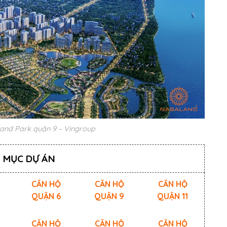
and Park quận 9 – Vingroup
 MỤC DỰ ÁN
CĂN HỘ
CĂN HỘ
CĂN HỘ
QUẬN 6
QUẬN 9
QUẬN 11
CĂN HỘ
CĂN HỘ
CĂN HỘ