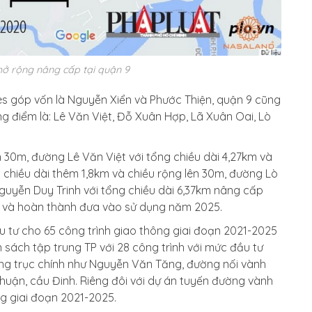
ở rộng nâng cấp tại quận 9
s góp vốn là Nguyễn Xiển và Phước Thiện, quận 9 cũng
 điểm là: Lê Văn Việt, Đỗ Xuân Hợp, Lã Xuân Oai, Lò
30m, đường Lê Văn Việt với tổng chiều dài 4,27km và
hiều dài thêm 1,8km và chiều rộng lên 30m, đường Lò
guyễn Duy Trinh với tổng chiều dài 6,37km nâng cấp
21 và hoàn thành đưa vào sử dụng năm 2025.
 tư cho 65 công trình giao thông giai đoạn 2021-2025
 sách tập trung TP với 28 công trình với mức đầu tư
ờng trục chính như Nguyễn Văn Tăng, đường nối vành
Thuận, cầu Đinh. Riêng đôi với dự án tuyến đường vành
ng giai đoạn 2021-2025.