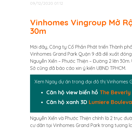
09/12/2020 01:12
Vinhomes Vingroup Mở R
30m
Mới đây, Công ty Cổ Phần Phát triển Thành phố
Vinhomes Grand Park Quận 9 đã đề xuất đóng
Nguyễn Xiển – Phước Thiện – Đường 2 lên 30m. 
Sở cũng đã báo cáo xin ý kiến UBND TPHCM.
Xem Ngay dự án trong đại đô thị Vinhomes 
Căn hộ view biển hồ
The Beverly
Căn hộ xanh 3D
Lumiere Boulev
Nguyễn Xiển và Phước Thiện chính là 2 trục đư
cư dân tại Vinhomes Grand Park trong tương lai