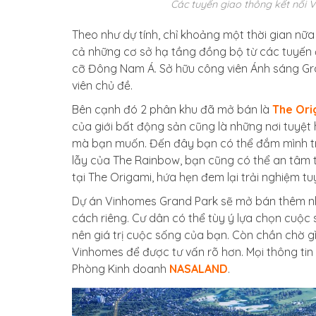
Các tuyến giao thông kết nối
Theo như dự tính, chỉ khoảng một thời gian nữ
cả những cơ sở hạ tầng đồng bộ từ các tuyến 
cỡ Đông Nam Á. Sở hữu công viên Ánh sáng Gran
viên chủ đề.
Bên cạnh đó 2 phân khu đã mở bán là
The Ori
của giới bất động sản cũng là những nơi tuyệ
mà bạn muốn. Đến đây bạn có thể đắm mình t
lẫy của The Rainbow, bạn cũng có thể an tâm
tại The Origami, hứa hẹn đem lại trải nghiệm t
Dự án Vinhomes Grand Park sẽ mở bán thêm nhi
cách riêng. Cư dân có thể tùy ý lựa chọn cu
nên giá trị cuộc sống của bạn. Còn chần chờ g
Vinhomes để được tư vấn rõ hơn. Mọi thông tin c
Phòng Kinh doanh
NASALAND
.