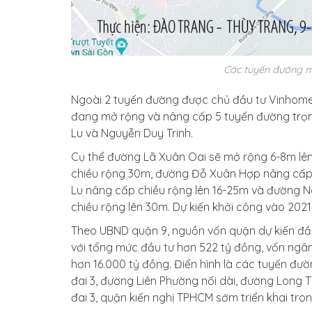
Các tuyến đường m
Ngoài 2 tuyến đường được chủ đầu tư Vinhome
đang mở rộng và nâng cấp 5 tuyến đường trọng
Lu và Nguyễn Duy Trinh.
Cụ thể đường Lã Xuân Oai sẽ mở rộng 6-8m lên 
chiều rộng 30m, đường Đỗ Xuân Hợp nâng cấp c
Lu nâng cấp chiều rộng lên 16-25m và đường N
chiều rộng lên 30m. Dự kiến khởi công vào 20
Theo UBND quận 9, nguồn vốn quận dự kiến đầu
với tổng mức đầu tư hơn 522 tỷ đồng, vốn ngân
hơn 16.000 tỷ đồng. Điển hình là các tuyến đư
đai 3, đường Liên Phường nối dài, đường Long 
đai 3, quận kiến nghị TPHCM sớm triển khai tro