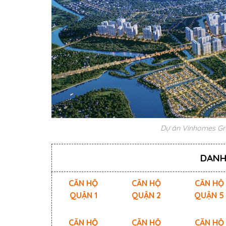
Dự án Vinhomes Gr
DANH
CĂN HỘ
CĂN HỘ
CĂN HỘ
QUẬN 1
QUẬN 2
QUẬN 5
CĂN HỘ
CĂN HỘ
CĂN HỘ