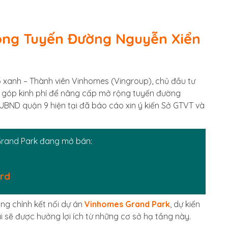
ộng Tuyến Đường Nguyễn Xiển
 xanh – Thành viên Vinhomes (Vingroup), chủ đầu tư
 góp kinh phí để nâng cấp mở rộng tuyến đường
UBND quận 9 hiện tại đã báo cáo xin ý kiến Sở GTVT và
Grand Park đang mở bán:
ard
ờng chính kết nối dự án
Vinhomes Grand Park
, dự kiến
 sẽ được hưởng lợi ích từ những cơ sở hạ tầng này.