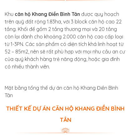
Khu
căn hộ Khang Điền Bình Tân
được quy hoạch
trên quỹ đất rộng 1.83ha, với 3 block căn hộ cao 22
tầng. Khối đế gồm 2 tầng thương mại và 20 tầng
còn lại dành cho khoảng 2.000 căn hộ cao cấp loại
từ 1-3PN. Các sản phẩm có diện tích khá linh hoạt từ
52 – 85m2, nên sẽ rất phù hợp với mọi nhu cầu an cư
của quý khách hàng trẻ năng động, hoặc gia đình
có nhiều thành viên.
Mặt bằng tổng thể dự án
căn hộ Khang Điền Bình
Tân
THIẾT KẾ DỰ ÁN CĂN HỘ KHANG ĐIỀN BÌNH
TÂN