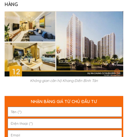
HÀNG
Không gian căn hộ Khang Điền Bình Tân
NHẬN BẢNG GIÁ TỪ CHỦ ĐẦU TƯ