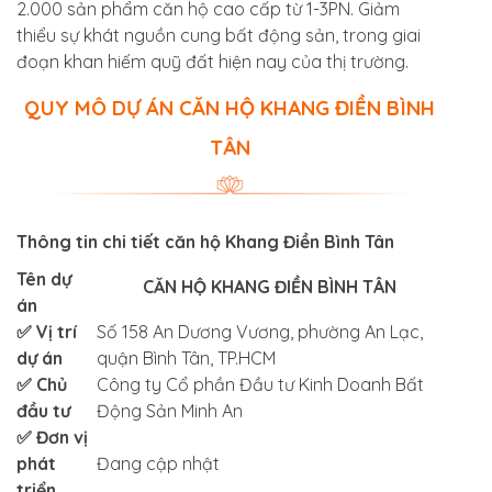
2.000 sản phẩm căn hộ cao cấp từ 1-3PN. Giảm
thiểu sự khát nguồn cung bất động sản, trong giai
đoạn khan hiếm quỹ đất hiện nay của thị trường.
QUY MÔ DỰ ÁN CĂN HỘ KHANG ĐIỀN BÌNH
TÂN
Thông tin chi tiết căn hộ Khang Điền Bình Tân
Tên dự
CĂN HỘ KHANG ĐIỀN BÌNH TÂN
án
✅ Vị trí
Số 158 An Dương Vương, phường An Lạc,
dự án
quận Bình Tân, TP.HCM
✅ Chủ
Công ty Cổ phần Đầu tư Kinh Doanh Bất
đầu tư
Động Sản Minh An
✅ Đơn vị
phát
Đang cập nhật
triển