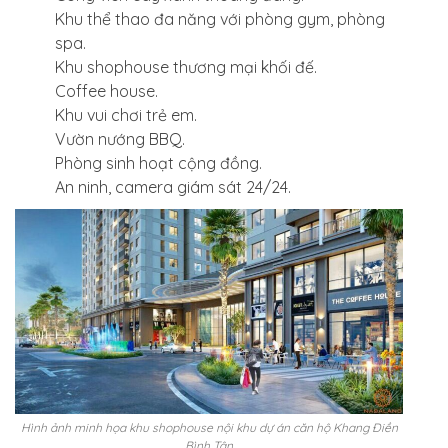
Khu thể thao đa năng với phòng gym, phòng
spa.
Khu shophouse thương mại khối đế.
Coffee house.
Khu vui chơi trẻ em.
Vườn nướng BBQ.
Phòng sinh hoạt cộng đồng.
An ninh, camera giám sát 24/24.
Hình ảnh minh họa khu shophouse nội khu dự án căn hộ Khang Điền
Bình Tân