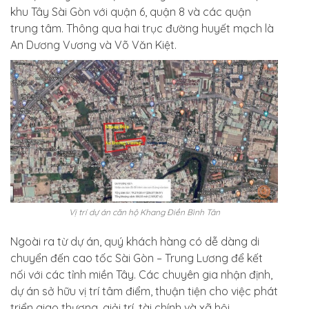
khu Tây Sài Gòn với quận 6, quận 8 và các quận
trung tâm. Thông qua hai trục đường huyết mạch là
An Dương Vương và Võ Văn Kiệt.
Vị trí dự án căn hộ Khang Điền Bình Tân
Ngoài ra từ dự án, quý khách hàng có dễ dàng di
chuyển đến cao tốc Sài Gòn – Trung Lương để kết
nối với các tỉnh miền Tây. Các chuyên gia nhận định,
dự án sở hữu vị trí tâm điểm, thuận tiện cho việc phát
triển giao thương, giải trí, tài chính và xã hội.