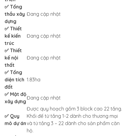
✅ Tổng
thầu xây
Đang cập nhật
dựng
✅ Thiết
kế kiến
Đang cập nhật
trúc
✅ Thiết
kế nội
Đang cập nhật
thất
✅ Tổng
diện tích
1.83ha
đất
✅ Mật độ
Đang cập nhật
xây dựng
Được quy hoạch gồm 3 block cao 22 tầng.
✅ Quy
Khối đế từ tầng 1-2 dành cho thương mại
mô dự án
và từ tầng 3 – 22 dành cho sản phẩm căn
hộ.