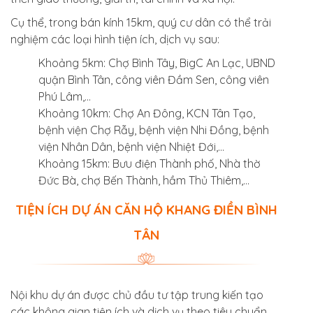
Cụ thể, trong bán kính 15km, quý cư dân có thể trải
nghiệm các loại hình tiện ích, dịch vụ sau:
Khoảng 5km: Chợ Bình Tây, BigC An Lạc, UBND
quận Bình Tân, công viên Đầm Sen, công viên
Phú Lâm,…
Khoảng 10km: Chợ An Đông, KCN Tân Tạo,
bệnh viện Chợ Rẫy, bệnh viện Nhi Đồng, bệnh
viện Nhân Dân, bệnh viện Nhiệt Đới,…
Khoảng 15km: Bưu điện Thành phố, Nhà thờ
Đức Bà, chợ Bến Thành, hầm Thủ Thiêm,…
TIỆN ÍCH DỰ ÁN CĂN HỘ KHANG ĐIỀN BÌNH
TÂN
Nội khu dự án được chủ đầu tư tập trung kiến tạo
các không gian tiện ích và dịch vụ theo tiêu chuẩn