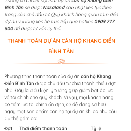
Thông tin chi tiết nội thất dự án
căn hộ Khang Điền
Bình Tân
sẽ được
Nasaland
cập nhật liên tục theo
trang của chủ đầu tư. Quý khách hàng quan tâm đến
dự án vui lòng liên hệ trực tiếp qua hotline
0909 777
500
để được tư vấn cụ thể.
THANH TOÁN DỰ ÁN CĂN HỘ KHANG ĐIỀN
BÌNH TÂN
Phương thức thanh toán của dự án
căn hộ Khang
Điền Bình Tân
được chủ đầu tư chia thành nhiều đợt
nhỏ. Đây là điều kiện lý tưởng giúp giảm bớt áp lực
về tài chính cho quý khách. Vì vậy, mọi khách hàng
có tiềm lực tài chính ổn định, sẽ dễ dàng sở hữu
ngay một sản phẩm căn hộ tại dự án khi có nhu cầu.
Cụ thể gồm có:
Đợt
Thời điểm thanh toán
Tỷ lệ