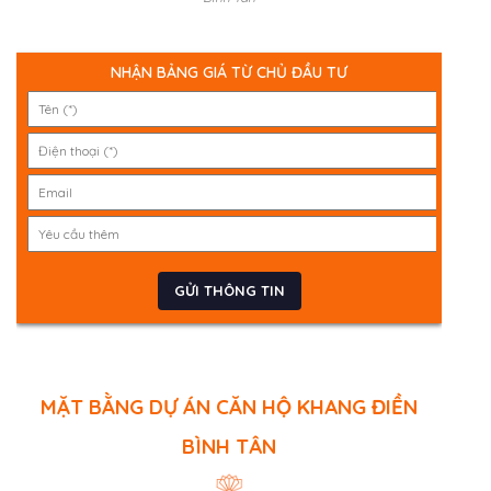
NHẬN BẢNG GIÁ TỪ CHỦ ĐẦU TƯ
MẶT BẰNG DỰ ÁN CĂN HỘ KHANG ĐIỀN
BÌNH TÂN