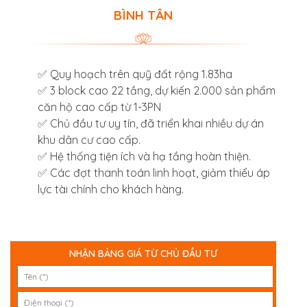
BÌNH TÂN
✅ Quy hoạch trên quỹ đất rộng 1.83ha
✅ 3 block cao 22 tầng, dự kiến 2.000 sản phẩm
căn hộ cao cấp từ 1-3PN
✅ Chủ đầu tư uy tín, đã triển khai nhiều dự án
khu dân cư cao cấp.
✅ Hệ thống tiện ích và hạ tầng hoàn thiện.
✅ Các đợt thanh toán linh hoạt, giảm thiểu áp
lực tài chính cho khách hàng.
NHẬN BẢNG GIÁ TỪ CHỦ ĐẦU TƯ