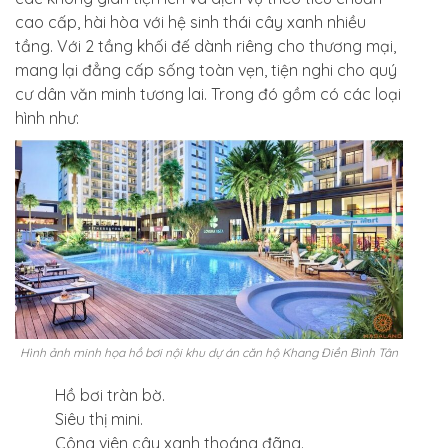
cao cấp, hài hòa với hệ sinh thái cây xanh nhiều
tầng. Với 2 tầng khối đế dành riêng cho thương mại,
mang lại đẳng cấp sống toàn vẹn, tiện nghi cho quý
cư dân văn minh tương lai. Trong đó gồm có các loại
hình như:
Hình ảnh minh họa hồ bơi nội khu dự án căn hộ Khang Điền Bình Tân
Hồ bơi tràn bờ.
Siêu thị mini.
Công viên cây xanh thoáng đãng.