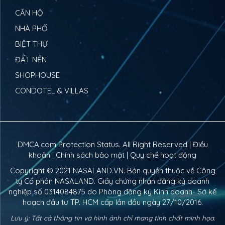
CĂN HỘ
NHÀ PHỐ
BIỆT THỰ
ĐẤT NỀN
SHOPHOUSE
CONDOTEL & VILLAS
DMCA.com Protection Status. All Right Reserved |
Điều
khoản
|
Chính sách bảo mật
|
Quy chế hoạt động
Copyright © 2021
NASALAND.VN
. Bản quyền thuộc về Công
ty Cổ phần NASALAND. Giấy chứng nhận đăng ký doanh
nghiệp số 0314084875 do Phòng đăng ký Kinh doanh- Sở kế
hoạch đầu tư TP. HCM cấp lần đầu ngày 27/10/2016.
Lưu ý: Tất cả thông tin và hình ảnh chỉ mang tính chất minh họa.