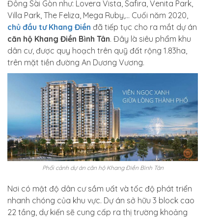
Đông Sài Gòn như: Lovera Vista, Safira, Venita Park,
Villa Park, The Feliza, Mega Ruby,… Cuối năm 2020,
chủ đầu tư Khang Điền
đã tiếp tục cho ra mắt dự án
căn hộ Khang Điền Bình Tân
. Đây là siêu phẩm khu
dân cư, được quy hoạch trên quỹ đất rộng 1.83ha,
trên mặt tiền đường An Dương Vương.
Phối cảnh dự án căn hộ Khang Điền Bình Tân
Nơi có mật độ dân cư sầm uất và tốc độ phát triển
nhanh chóng của khu vực. Dự án sở hữu 3 block cao
22 tầng, dự kiến sẽ cung cấp ra thị trường khoảng