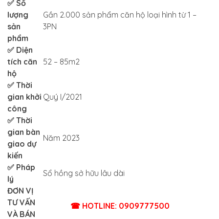
✅ Số
lượng
Gần 2.000 sản phẩm căn hộ loại hình từ 1 –
sản
3PN
phẩm
✅ Diện
tích căn
52 – 85m2
hộ
✅ Thời
gian khởi
Quý I/2021
công
✅ Thời
gian bàn
Năm 2023
giao dự
kiến
✅ Pháp
Sổ hồng sở hữu lâu dài
lý
ĐƠN VỊ
TƯ VẤN
☎ HOTLINE: 0909777500
VÀ BÁN