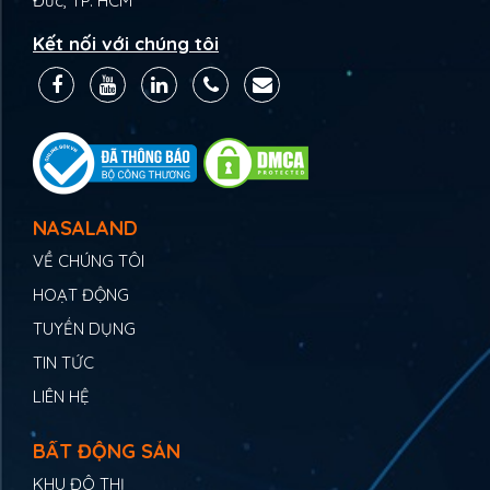
Đức, TP. HCM
Kết nối với chúng tôi
NASALAND
VỀ CHÚNG TÔI
HOẠT ĐỘNG
TUYỂN DỤNG
TIN TỨC
LIÊN HỆ
BẤT ĐỘNG SẢN
KHU ĐÔ THỊ