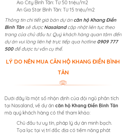
Aio City Bình Tân: Từ 50 triệu/m2
An Gia Star Bình Tân: Từ 15 triệu/m2
Thông tin chi tiết giá bán dự án
căn hộ Khang Điền
Bình Tân
sẽ được
Nasaland
cập nhật liên tục theo
trang của chủ đầu tư. Quý khách hàng quan tâm đến
dự án vui lòng liên hệ trực tiếp qua hotline
0909 777
500
để được tư vấn cụ thể.
LÝ DO NÊN MUA CĂN HỘ KHANG ĐIỀN BÌNH
TÂN
Dưới đây là một số nhận định của đội ngũ phân tích
tại Nasaland, về dự án
căn hộ Khang Điền Bình Tân
mà quý khách hàng có thể tham khảo:
Chủ đầu tư uy tín, pháp lý dự án minh bạch.
Tọa lạc tại vị trí đắc địa có tiềm năng phát