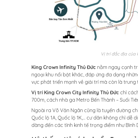
Vị trí đắc địa của
King Crown Infinity Thủ Đức
nằm ngay cạnh tru
ngoại khu nổi bật khác, đáp ứng đa dạng những
vực phát triển mạnh về giải trí mà còn là trun
Vị trí King Crown City Infinity Thủ Đức
chỉ các
700m, cách nhà ga Metro Bến Thành – Suối Ti
Ngoài ra Võ Văn Ngân cũng là tuyến đường chí
Quốc lộ 1A, Quốc lộ 1K,… cư dân không chỉ dễ
dàng đến các tỉnh kinh tế trọng điểm như Bình