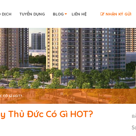
O DỊCH
TUYỂN DỤNG
BLOG
LIÊN HỆ
NHẬN KÝ GỬI
C CÓ GÌ HOT?
ty Thủ Đức Có Gì HOT?
B
S