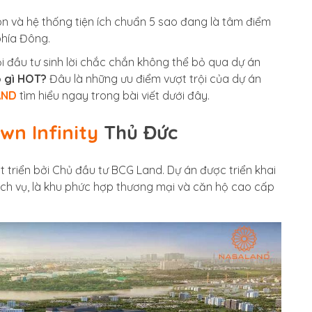
tôn và hệ thống tiện ích chuẩn 5 sao đang là tâm điểm
phía Đông.
 đầu tư sinh lời chắc chắn không thể bỏ qua dự án
ó gì HOT?
Đâu là những ưu điểm vượt trội của dự án
AND
tìm hiểu ngay trong bài viết dưới đây.
wn Infinity
Thủ Đức
 triển bởi Chủ đầu tư BCG Land. Dự án được triển khai
ịch vụ, là khu phức hợp thương mại và căn hộ cao cấp