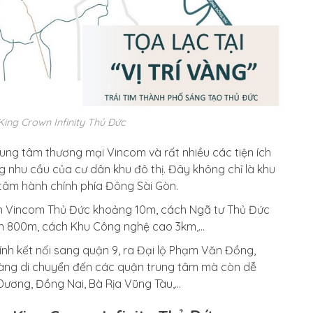
 King Crown Infinity Thủ Đức
ng tâm thương mại Vincom và rất nhiều các tiện ích
 nhu cầu của cư dân khu đô thị. Đây không chỉ là khu
g tâm hành chính phía Đông Sài Gòn.
h Vincom Thủ Đức khoảng 10m, cách Ngã tư Thủ Đức
ên 800m, cách Khu Công nghệ cao 3km,…
nh kết nối sang quận 9, ra Đại lộ Phạm Văn Đồng,
 dàng di chuyển đến các quận trung tâm mà còn dễ
 Dương, Đồng Nai, Bà Rịa Vũng Tàu,…