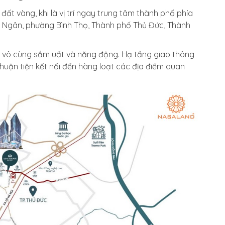
đất vàng, khi là vị trí ngay trung tâm thành phố phía
 Ngân, phường Bình Thọ, Thành phố Thủ Đức, Thành
iển vô cùng sầm uất và năng động. Hạ tầng giao thông
huận tiện kết nối đến hàng loạt các địa điểm quan