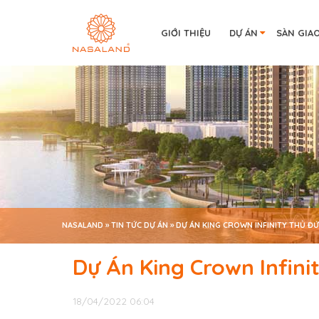
GIỚI THIỆU
DỰ ÁN
SÀN GIA
NASALAND
»
TIN TỨC DỰ ÁN
»
DỰ ÁN KING CROWN INFINITY THỦ ĐỨ
Dự Án King Crown Infini
18/04/2022 06:04