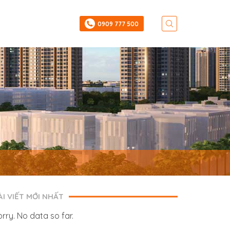
‎0909 777 500
ÀI VIẾT MỚI NHẤT
orry. No data so far.