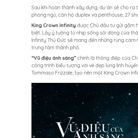
Sau khi hoàn thành xây dựng, dự án sẽ cho ra 
phòng ngủ, căn hộ duplex và penthouse; 27 sho
King Crown Infinity
được Chủ đầu tư gửi gắm hy 
biệt. Lấy ý tưởng từ nhịp sống sôi động của th
Infinity Thủ Đức sẽ mang đến những rung cảm r
trung tâm thành phố.
“Vũ điệu ánh sáng”
chính là thông điệp của Chủ
công trình biểu tượng với vẻ đẹp lung linh huy
Tommaso Frizzale, tạo nên một King Crown Infi