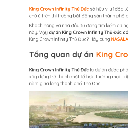
King Crown Infinity Thủ Đức
sở hữu vị trí độc 
chú ý trên thị trường bất động sản thành phố 
Khách hàng và nhà đầu tư đang tìm kiếm cơ hội
này. Vậy
dự án King Crown Infinity Thủ Đức c
King Crown Infinity Thủ Đức? Hãy cùng
NASAL
Tổng quan dự án
King Cro
King Crown Infinity Thủ Đức
là dự án được phát
xây dựng trở thành một tổ hợp thương mại – d
nằm giữa lòng thành phố Thủ Đức.