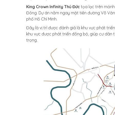
King Crown Infinity Thủ Đức
tọa lạc trên mảnh 
Đông. Dự án nằm ngay mặt tiền đường Võ Văn
phố Hồ Chí Minh.
Đây là vị trí được đánh giá là khu vực phát tr
khu vực được phát triển đồng bộ, giúp cư dân t
trọng.