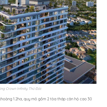
ing Crown Infinity Thủ Đức
 khoảng 1.2ha, quy mô gồm 2 tòa tháp căn hộ cao 30