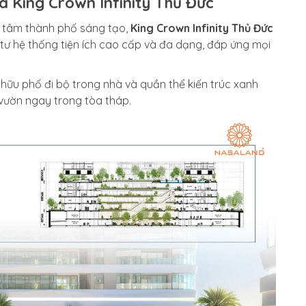
a King Crown Infinity Thủ Đức
g tâm thành phố sáng tạo,
King Crown Infinity Thủ Đức
tư hệ thống tiện ích cao cấp và đa dạng, đáp ứng mọi
ở hữu phố đi bộ trong nhà và quần thể kiến trúc xanh
 vườn ngay trong tòa tháp.