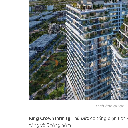
Hình ảnh dự án K
King Crown Infinity Thủ Đức
có tổng diện tích
tầng và 5 tầng hầm.