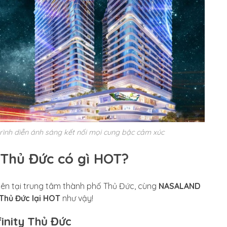
 trình diễn ánh sáng kết nối mọi cung bậc cảm xúc
 Thủ Đức có gì HOT?
iên tại trung tâm thành phố Thủ Đức, cùng
NASALAND
 Thủ Đức lại HOT
như vậy!
finity Thủ Đức