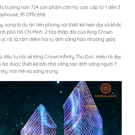
thị trường hơn 724 sản phẩm căn hộ cao cấp từ 1 đến 3
phouse, 91 Officetel.
vọng là dự án tiên phong với thiết kế hiện đại và khác
ành phố Hồ Chí Minh, 2 tòa tháp đôi của King Crown
ực rỡ, là tâm điểm hội tụ ánh sáng hào nhoáng giữa
 đầu tư nói về King Crown Infinity Thủ Đức, miêu tả đại
ền ảo được thiết kế bởi nhà sáng tạo ánh sáng người Ý
nity mới mẻ và sang trọng.