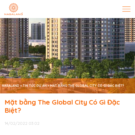
NASALAND
»
TIN TỨC DỰ ÁN
»
MẶT BẰNG THE GLOBAL CITY CÓ GÌ ĐẶC BIỆT?
Mặt bằng The Global City Có Gì Đặc
Biệt?
14/02/2022 03:02