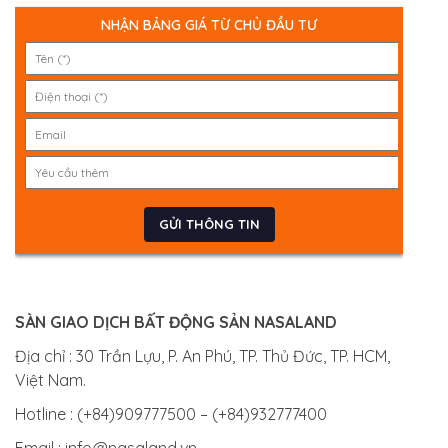
NHẬN BẢNG GIÁ TỪ CHỦ ĐẦU TƯ
SÀN GIAO DỊCH BẤT ĐỘNG SẢN NASALAND
Địa chỉ : 30 Trần Lựu, P. An Phú, TP. Thủ Đức, TP. HCM,
Việt Nam.
Hotline : (+84)909777500 – (+84)932777400
Email : info@nasaland.vn