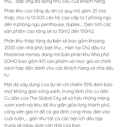
thự,… đáp ứng đa dạng nhu cầu của khách hàng.
Phân khu cao tầng dự án có quy mô gồm 20 tòa
tháp, cho ra 10.000 căn hộ cao cấp từ 1 phòng ngủ
đến 4 phòng ngủ, penthouse, duplex,… Diện tích các
sản phẩm cao tầng sẽ từ 50m2 đến 150m2.
Phân khu thấp tầng dự kiến sẽ bao gồm khoảng
2000 căn nhà phố, biệt thự,… Hiện tại Chủ đầu tư
Masterise Homes đang mở bán phân khu Nhà phố
SOHO bao gồm 915 sản phẩm với mức giá và chính
sách hấp dẫn dành cho các khách hàng và nhà đầu
tư.
Mật độ xây dựng của dự án chỉ chiếm 35% đảm bảo
một không gian sống xanh, trong lành cho cư dân.
Cư dân của The Global City sẽ sở hữu những mảng
vườn xanh nội khu để thư giãn giữa lòng thành phố,
công viên giải trí để cả gia đình cùng nhau đến vào
cuối tuần,…. gần như tất cả các tiện ích đều tập
trung về ngay dưới căn nhà của bạn.