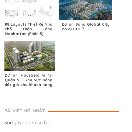
88 Layouts Thiết Kế Nhà
Dự án Soho Global City
Phố Thấp Tầng
có gì HOT ?
Manhattan (Phần 3)
Dự án Hausbelo vị trí
Quận 9 – khu vực sống
đắt giá cho khách hàng
trong tương lai
BÀI VIẾT MỚI NHẤT
Sorry. No data so far.