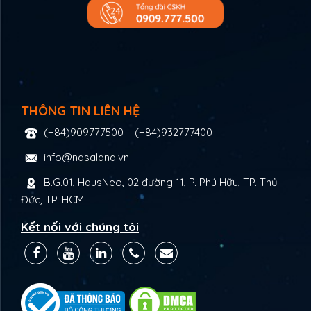
THÔNG TIN LIÊN HỆ
(+84)909777500
–
(+84)932777400
info@nasaland.vn
B.G.01, HausNeo, 02 đường 11, P. Phú Hữu, TP. Thủ
Đức, TP. HCM
Kết nối với chúng tôi