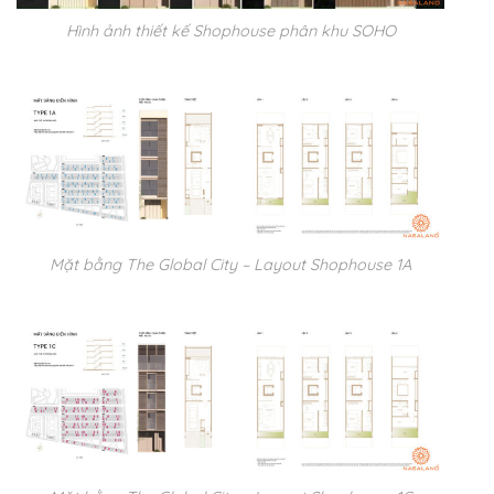
Hình ảnh thiết kế Shophouse phân khu SOHO
Mặt bằng The Global City – Layout Shophouse 1A