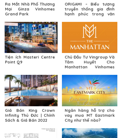
Ra Mắt Nhà Phố Thương
ORIGAMI – Biểu tượng
Mại Ginza Vinhomes
truyền thống gia đình
Grand Park
hạnh phúc trong văn
hoá Nhật Bản
Tiện ích Masteri Centre
Chủ Đầu Tư Vingroup Và
Point Q9
Tâm Huyết Cho
Manhattan Vinhomes
Grand Park Q9
Giá Bán King Crown
Ngân hàng hỗ trợ cho
Infinity Thủ Đức | Chính
vay mua MT Eastmark
Sách & Giá Bán 2022
City như thế nào?