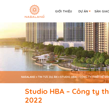
GIỚI THIỆU
DỰ ÁN
SÀN GIA
NASALAND
»
TIN TỨC DỰ ÁN
»
STUDIO HBA – CÔNG TY THIẾT KẾ VỚI
Studio HBA – Công ty th
2022