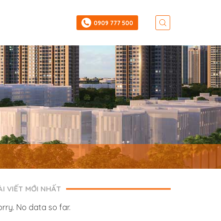
‎0909 777 500
ÀI VIẾT MỚI NHẤT
orry. No data so far.