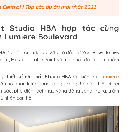
 Central | Top các dự án mới nhất 2022
ất Studio HBA hợp tác cùng
n Lumiere Boulevard
HBA
đã bắt tay hợp tác với chủ đầu tư Masterise Homes
ight, Masteri Centre Point và mới nhất đó là siêu phẩm
 ty
thiết kế nội thất Studio HBA
đã kiến tạo
Lumiere
ăn hộ phân khúc hạng sang. Trong đó, các thiết bị nội
ơn sắc, pha điểm bởi màu vàng đồng sang trọng, trầm
hủ nhân căn hộ.