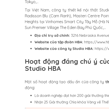
Tokyo,…
Tại Việt Nam, công ty thiết kế nội thất Stud
Radisson Blu (Cam Ranh), Masteri Centre Poin
Heights tại Vinhomes Smart City Tây Mỗ (Hà N
Sun Premier Village The Eden Bay Phú Quốc,…
Địa chỉ trụ sở chính:
3216 Nebraska Avenue,
Website của tập đoàn HBA:
https://www.h
Website của công ty Studio HBA:
https://
Hoạt động đáng chú ý của
Studio HBA
Một số hoạt động tạo dấu ấn của công ty
t
động:
Là doanh nghiệp đạt hơn 200 giải thưởng thiế
Nhận 25 Giải thưởng Chìa khóa Vàng về Thiết