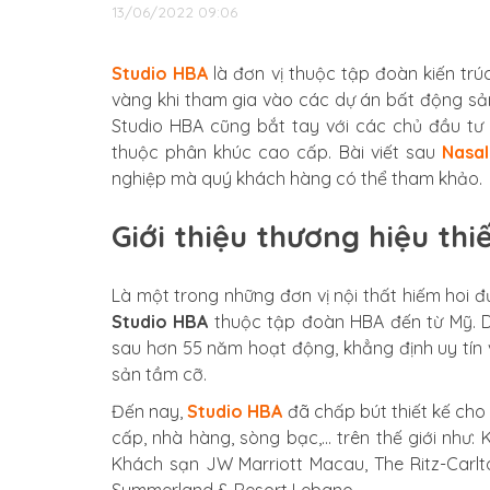
13/06/2022 09:06
Studio HBA
là đơn vị thuộc tập đoàn kiến trú
vàng khi tham gia vào các dự án bất động sản 
Studio HBA cũng bắt tay với các chủ đầu tư 
thuộc phân khúc cao cấp. Bài viết sau
Nasa
nghiệp mà quý khách hàng có thể tham khảo.
Giới thiệu thương hiệu thi
Là một trong những đơn vị nội thất hiếm hoi 
Studio HBA
thuộc tập đoàn HBA đến từ Mỹ. D
sau hơn 55 năm hoạt động, khẳng định uy tín 
sản tầm cỡ.
Đến nay,
Studio HBA
đã chấp bút thiết kế cho
cấp, nhà hàng, sòng bạc,… trên thế giới như
Khách sạn JW Marriott Macau, The Ritz-Carl
Summerland & Resort Lebano,….