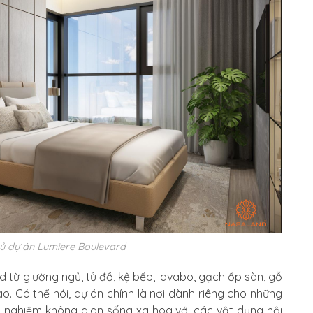
gủ dự án Lumiere Boulevard
d từ giường ngủ, tủ đồ, kệ bếp, lavabo, gạch ốp sàn, gỗ
o. Có thể nói, dự án chính là nơi dành riêng cho những
i nghiệm không gian sống xa hoa với các vật dụng nội