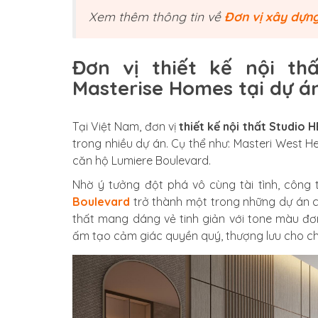
Xem thêm thông tin về
Đơn vị xây dựng
Đơn vị thiết kế nội th
Masterise Homes tại dự á
Tại Việt Nam, đơn vị
thiết kế nội thất Studio 
trong nhiều dự án. Cụ thể như: Masteri West He
căn hộ Lumiere Boulevard.
Nhờ ý tưởng đột phá vô cùng tài tình, công
Boulevard
trở thành một trong những dự án c
thất mang dáng vẻ tinh giản với tone màu đ
ấm tạo cảm giác quyền quý, thượng lưu cho c