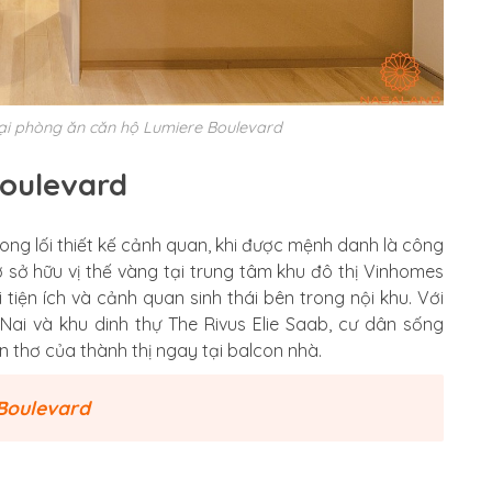
tại phòng ăn căn hộ Lumiere Boulevard
Boulevard
rong lối thiết kế cảnh quan, khi được mệnh danh là công
 sở hữu vị thế vàng tại trung tâm khu đô thị Vinhomes
iện ích và cảnh quan sinh thái bên trong nội khu. Với
ai và khu dinh thự The Rivus Elie Saab, cư dân sống
 thơ của thành thị ngay tại balcon nhà.
Boulevard