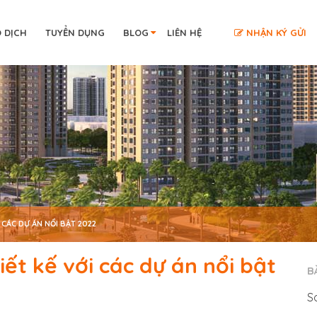
O DỊCH
TUYỂN DỤNG
BLOG
LIÊN HỆ
NHẬN KÝ GỬI
 CÁC DỰ ÁN NỔI BẬT 2022
iết kế với các dự án nổi bật
B
S