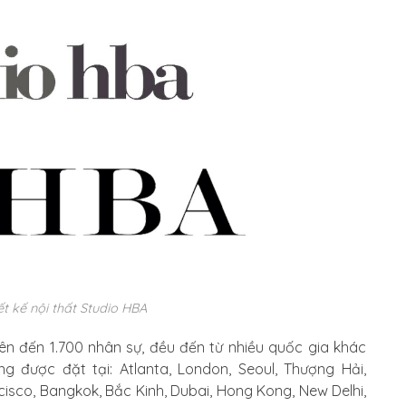
ết kế nội thất Studio HBA
lên đến 1.700 nhân sự, đều đến từ nhiều quốc gia khác
g được đặt tại: Atlanta, London, Seoul, Thượng Hải,
isco, Bangkok, Bắc Kinh, Dubai, Hong Kong, New Delhi,