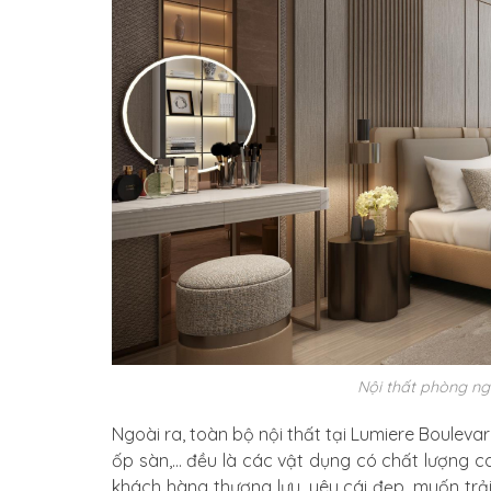
Nội thất phòng n
Ngoài ra, toàn bộ nội thất tại Lumiere Boulevar
ốp sàn,… đều là các vật dụng có chất lượng ca
khách hàng thượng lưu, yêu cái đẹp, muốn trả