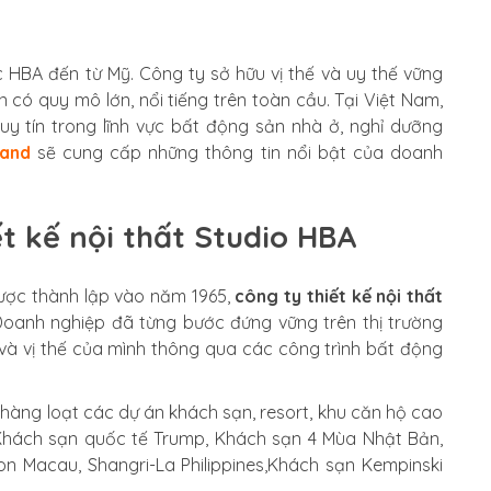
c HBA đến từ Mỹ. Công ty sở hữu vị thế và uy thế vững
có quy mô lớn, nổi tiếng trên toàn cầu. Tại Việt Nam,
uy tín trong lĩnh vực bất động sản nhà ở, nghỉ dưỡng
land
sẽ cung cấp những thông tin nổi bật của doanh
ết kế nội thất Studio HBA
được thành lập vào năm 1965,
công ty thiết kế nội thất
oanh nghiệp đã từng bước đứng vững trên thị trường
và vị thế của mình thông qua các công trình bất động
 hàng loạt các dự án khách sạn, resort, khu căn hộ cao
: Khách sạn quốc tế Trump, Khách sạn 4 Mùa Nhật Bản,
ton Macau,
Shangri-La Philippines,Khách sạn Kempinski