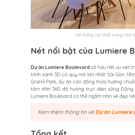
Hệ thống nội thất trang nhã 
Nét nổi bật của Lumiere 
Dự án Lumiere Boulevard
sở hữu nét ưu việt t
trình xanh 3D có quy mô lớn nhất Sài Gòn. Nhờ
Grand Park, dự án còn đồng thừa hưởng chuỗi t
tầm nhìn 360 độ hướng trực diện sông Đồng N
Lumiere Boulevard có thể ngắm nhìn vẻ đẹp nên
Xem thêm thông tin về
Dự án Lumiere 
Tổng kết