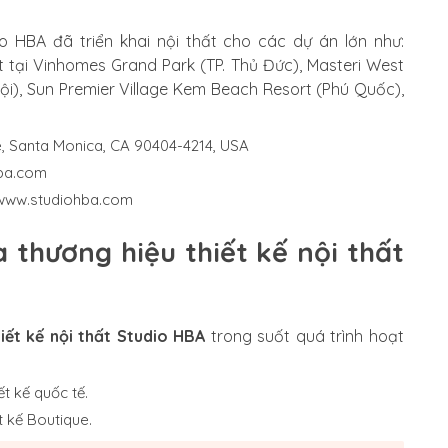
io HBA đã triển khai nội thất cho các dự án lớn như:
t tại Vinhomes Grand Park (TP. Thủ Đức), Masteri West
ội), Sun Premier Village Kem Beach Resort (Phú Quốc),
 Santa Monica, CA 90404-4214, USA
ba.com
www.studiohba.com
 thương hiệu thiết kế nội thất
hiết kế nội thất Studio HBA
trong suốt quá trình hoạt
t kế quốc tế.
 kế Boutique.