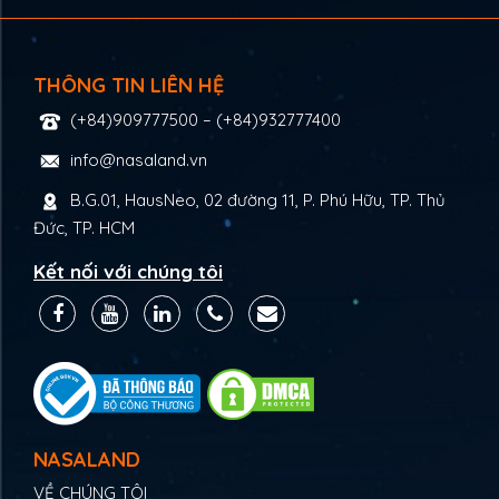
THÔNG TIN LIÊN HỆ
(+84)909777500
–
(+84)932777400
info@nasaland.vn
B.G.01, HausNeo, 02 đường 11, P. Phú Hữu, TP. Thủ
Đức, TP. HCM
Kết nối với chúng tôi
NASALAND
VỀ CHÚNG TÔI