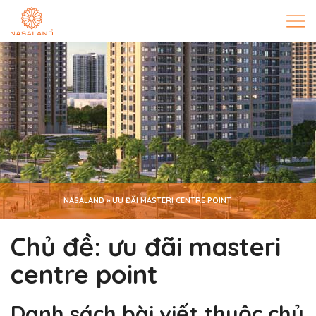
NASALAND
»
ƯU ĐÃI MASTERI CENTRE POINT
Chủ đề:
ưu đãi masteri
centre point
Danh sách bài viết thuộc chủ