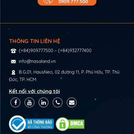
THÔNG TIN LIÊN HỆ
(+84)909777500
–
(+84)932777400
info@nasaland.vn
B.G.01, HausNeo, 02 đường 11, P. Phú Hữu, TP. Thủ
Đức, TP. HCM
Kết nối với chúng tôi