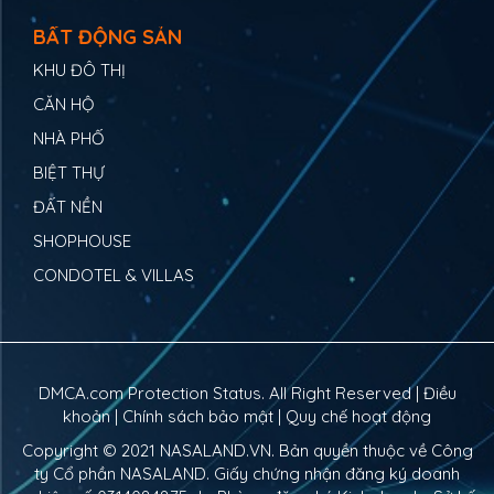
BẤT ĐỘNG SẢN
KHU ĐÔ THỊ
CĂN HỘ
NHÀ PHỐ
BIỆT THỰ
ĐẤT NỀN
SHOPHOUSE
CONDOTEL & VILLAS
DMCA.com Protection Status. All Right Reserved |
Điều
khoản
|
Chính sách bảo mật
|
Quy chế hoạt động
Copyright © 2021
NASALAND.VN
. Bản quyền thuộc về Công
ty Cổ phần NASALAND. Giấy chứng nhận đăng ký doanh