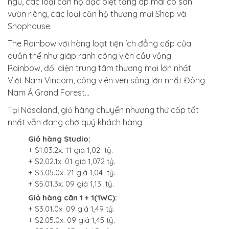
ngủ, các loại căn hộ đặc biệt tầng áp mái có sân
vườn riêng, các loại căn hộ thương mại Shop và
Shophouse.
The Rainbow với hàng loạt tiện ích đẳng cấp của
quần thể như giáp ranh công viên cầu vồng
Rainbow, đối diện trung tâm thương mại lớn nhất
Việt Nam Vincom, công viên ven sông lớn nhất Đông
Nam Á Grand Forest…
Tại Nasaland, giỏ hàng chuyển nhượng thứ cấp tốt
nhất vẫn đang chờ quý khách hàng
Giỏ hàng Studio:
+ S1.03.2x. 11 giá 1,02 tỷ.
+ S2.02.1x. 01 giá 1,072 tỷ.
+ S3.05.0x. 21 giá 1,04 tỷ.
+ S5.01.3x. 09 giá 1,13 tỷ.
Giỏ hàng căn 1 + 1(1WC):
+ S3.01.0x. 09 giá 1,49 tỷ.
+ S2.05.0x. 09 giá 1,45 tỷ.