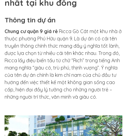
nhất tại khu đông
Thông tin dự án
Chung cư quận 9 giá rẻ
Ricca Gò Cát một khu nhà ở
thuộc phường Phú Hữu quận 9. Là dự án có cái tên
truyền thông chính thức mang đầy ý nghĩa tốt lành,
được lựa chọn từ nhiều cái tên khác nhau. Trong đó,
Ricca lấy điệu biến tấu từ chữ “Rich” trong tiếng Anh
mang nghĩa “giàu có, trù phú, thịnh vượng”. Ý nghĩa
của tên dự án chính là kim chỉ nam của chủ đầu tư
hướng đến việc thiết kế một không gian sống cao
cấp, hiện đại đầy lý tưởng cho những người trẻ –
những người trí thức, văn minh và giàu có.