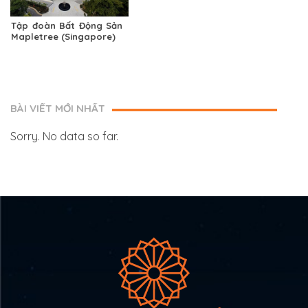
Tập đoàn Bất Động Sản
Mapletree (Singapore)
BÀI VIẾT MỚI NHẤT
Sorry. No data so far.