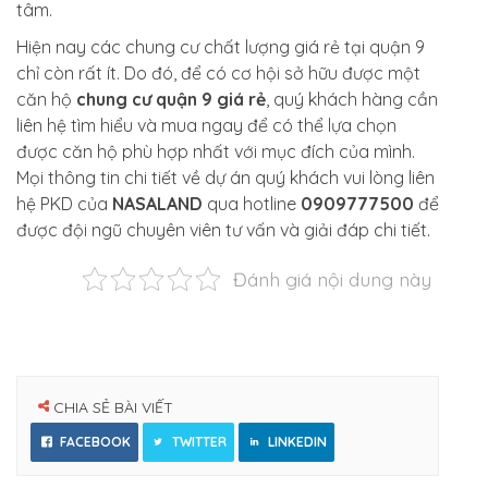
tâm.
Hiện nay các chung cư chất lượng giá rẻ tại quận 9
chỉ còn rất ít. Do đó, để có cơ hội sở hữu được một
căn hộ
chung cư quận 9 giá rẻ
, quý khách hàng cần
liên hệ tìm hiểu và mua ngay để có thể lựa chọn
được căn hộ phù hợp nhất với mục đích của mình.
Mọi thông tin chi tiết về dự án quý khách vui lòng liên
hệ PKD của
NASALAND
qua hotline
0909777500
để
được đội ngũ chuyên viên tư vấn và giải đáp chi tiết.
Đánh giá nội dung này
CHIA SẺ BÀI VIẾT
FACEBOOK
TWITTER
LINKEDIN