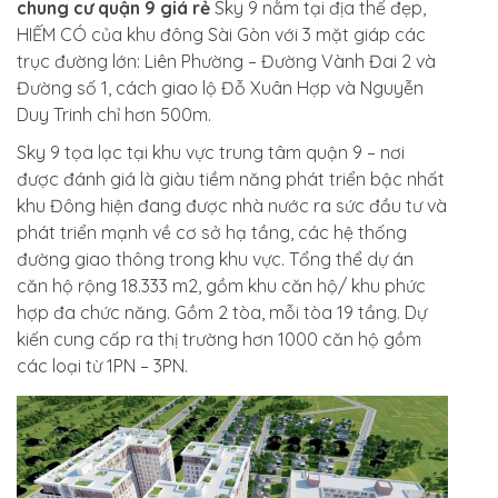
chung cư quận 9 giá rẻ
Sky 9 nằm tại địa thế đẹp,
HIẾM CÓ của khu đông Sài Gòn với 3 mặt giáp các
trục đường lớn: Liên Phường – Đường Vành Đai 2 và
Đường số 1, cách giao lộ Đỗ Xuân Hợp và Nguyễn
Duy Trinh chỉ hơn 500m.
Sky 9 tọa lạc tại khu vực trung tâm quận 9 – nơi
được đánh giá là giàu tiềm năng phát triển bậc nhất
khu Đông hiện đang được nhà nước ra sức đầu tư và
phát triển mạnh về cơ sở hạ tầng, các hệ thống
đường giao thông trong khu vực. Tổng thể dự án
căn hộ rộng 18.333 m2, gồm khu căn hộ/ khu phức
hợp đa chức năng. Gồm 2 tòa, mỗi tòa 19 tầng. Dự
kiến cung cấp ra thị trường hơn 1000 căn hộ gồm
các loại từ 1PN – 3PN.