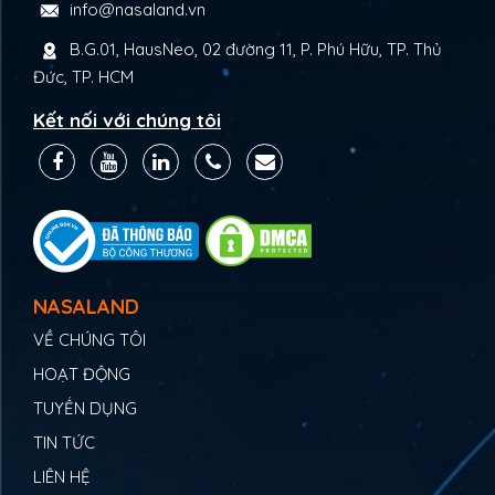
info@nasaland.vn
B.G.01, HausNeo, 02 đường 11, P. Phú Hữu, TP. Thủ
Đức, TP. HCM
Kết nối với chúng tôi
NASALAND
VỀ CHÚNG TÔI
HOẠT ĐỘNG
TUYỂN DỤNG
TIN TỨC
LIÊN HỆ