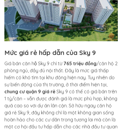
Mức giá rẻ hấp dẫn của Sky 9
Giá bán căn hộ Sky 9 chỉ từ
765 triệu đồng
/căn hộ 2
phòng ngủ, đầy đủ nội thất. Đây là mức giá thấp
hiếm có khó tìm tại khu đông hiện nay. Tuy nhiên do
sự biến động của thị trường, ở thời điểm hiện tại,
chung cư quận 9 giá rẻ
Sky 9 có thể có giá bán trên
1 tỷ/căn – vẫn được đánh giá là mức phù hợp, không
quá cao so với dự án lân cận. Sở hữu ngay căn hộ
giá rẻ Sky 9, đây không chỉ là một không gian sống
hoàn hảo cho các cư dân trong tương lai mà còn là
một cơ hội đầu tư hấp dẫn cho các nhà đầu tư quan