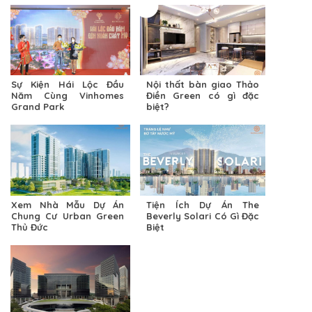
Sự Kiện Hái Lộc Đầu
Nội thất bàn giao Thảo
Năm Cùng Vinhomes
Điền Green có gì đặc
Grand Park
biệt?
Xem Nhà Mẫu Dự Án
Tiện Ích Dự Án The
Chung Cư Urban Green
Beverly Solari Có Gì Đặc
Thủ Đức
Biệt