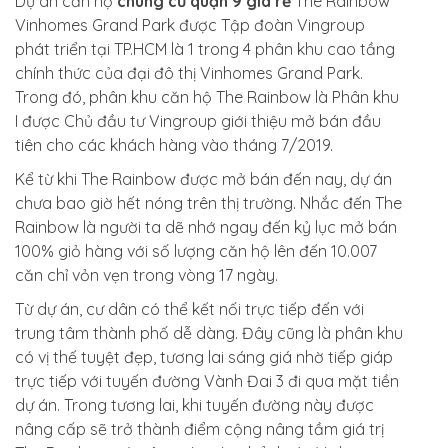
Dự án căn hộ
chung cư quận 9 giá rẻ
The Rainbow
Vinhomes Grand Park được Tập đoàn Vingroup
phát triển tại TP.HCM là 1 trong 4 phân khu cao tầng
chính thức của đại đô thị Vinhomes Grand Park.
Trong đó, phân khu căn hộ The Rainbow là Phân khu
I được Chủ đầu tư Vingroup giới thiệu mở bán đầu
tiên cho các khách hàng vào tháng 7/2019.
Kể từ khi The Rainbow được mở bán đến nay, dự án
chưa bao giờ hết nóng trên thị trường. Nhắc đến The
Rainbow là người ta dẽ nhớ ngay đến kỷ lục mở bán
100% giỏ hàng với số lượng căn hộ lên đến 10.007
căn chỉ vỏn vẹn trong vòng 17 ngày.
Từ dự án, cư dân có thể kết nối trực tiếp đến với
trung tâm thành phố dễ dàng. Đây cũng là phân khu
có vị thế tuyệt đẹp, tương lai sáng giá nhờ tiếp giáp
trực tiếp với tuyến đường Vành Đai 3 đi qua mặt tiền
dự án. Trong tương lai, khi tuyến đường này được
nâng cấp sẽ trở thành điểm cộng nâng tầm giá trị