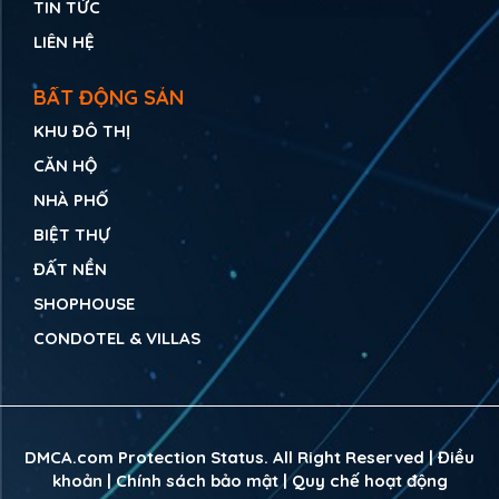
TIN TỨC
LIÊN HỆ
BẤT ĐỘNG SẢN
KHU ĐÔ THỊ
CĂN HỘ
NHÀ PHỐ
BIỆT THỰ
ĐẤT NỀN
SHOPHOUSE
CONDOTEL & VILLAS
DMCA.com Protection Status. All Right Reserved |
Điều
khoản
|
Chính sách bảo mật
|
Quy chế hoạt động