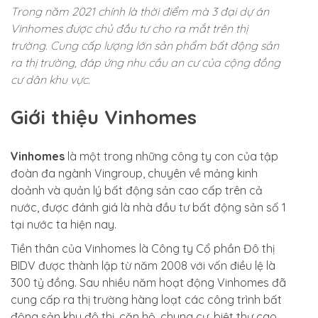
Trong năm 2021 chính là thời điểm mà 3 đại dự án
Vinhomes được chủ đầu tư cho ra mắt trên thị
trường. Cung cấp lượng lớn sản phẩm bất động sản
ra thị trường, đáp ứng nhu cầu an cư của cộng đồng
cư dân khu vực.
Giới thiệu Vinhomes
Vinhomes
là một trong những công ty con của tập
đoàn đa ngành Vingroup, chuyên về mảng kinh
doảnh và quản lý bất động sản cao cấp trên cả
nước, được đánh giá là nhà đầu tư bất động sản số 1
tại nước ta hiện nay.
Tiền thân của Vinhomes là Công ty Cổ phần Đô thị
BIDV được thành lập từ năm 2008 với vốn điều lệ là
300 tỷ đồng. Sau nhiều năm hoạt động Vinhomes đã
cung cấp ra thị trường hàng loạt các công trình bất
động sản khu đô thị, căn hộ, chung cư, biệt thự cao