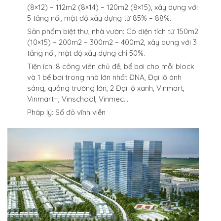
(8×12) – 112m2 (8×14) – 120m2 (8×15), xây dựng với
5 tầng nổi, mật độ xây dựng từ 85% – 88%.
Sản phẩm biệt thự, nhà vườn: Có diện tích từ 150m2
(10×15) – 200m2 – 300m2 – 400m2, xây dựng với 3
tầng nổi, mật độ xây dựng chỉ 50%.
Tiện ích: 8 công viên chủ đề, bể bơi cho mỗi block
và 1 bể bơi trong nhà lớn nhất ĐNA, Đại lộ ánh
sáng, quảng trường lớn, 2 Đại lộ xanh, Vinmart,
Vinmart+, Vinschool, Vinmec…
Pháp lý: Sổ đỏ vĩnh viễn