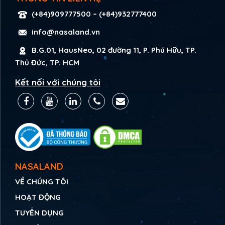
(+84)909777500
–
(+84)932777400
info@nasaland.vn
B.G.01, HausNeo, 02 đường 11, P. Phú Hữu, TP.
Thủ Đức, TP. HCM
Kết nối với chúng tôi
NASALAND
VỀ CHÚNG TÔI
HOẠT ĐỘNG
TUYỂN DỤNG