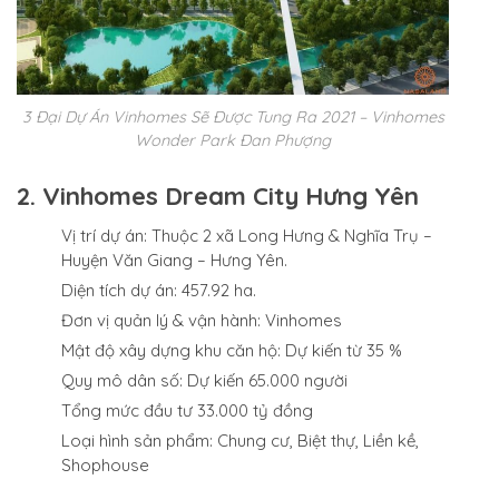
3 Đại Dự Án Vinhomes Sẽ Được Tung Ra 2021 – Vinhomes
Wonder Park Đan Phượng
2. Vinhomes Dream City Hưng Yên
Vị trí dự án: Thuộc 2 xã Long Hưng & Nghĩa Trụ –
Huyện Văn Giang – Hưng Yên.
Diện tích dự án: 457.92 ha.
Đơn vị quản lý & vận hành: Vinhomes
Mật độ xây dựng khu căn hộ: Dự kiến từ 35 %
Quy mô dân số: Dự kiến 65.000 người
Tổng mức đầu tư 33.000 tỷ đồng
Loại hình sản phẩm: Chung cư, Biệt thự, Liền kề,
Shophouse