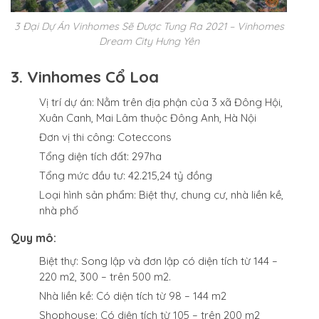
3 Đại Dự Án Vinhomes Sẽ Được Tung Ra 2021 – Vinhomes
Dream City Hưng Yên
3. Vinhomes Cổ Loa
Vị trí dự án: Nằm trên địa phận của 3 xã Đông Hội,
Xuân Canh, Mai Lâm thuộc Đông Anh, Hà Nội
Đơn vị thi công: Coteccons
Tổng diện tích đất: 297ha
Tổng mức đầu tư: 42.215,24 tỷ đồng
Loại hình sản phẩm: Biệt thự, chung cư, nhà liền kề,
nhà phố
Quy mô:
Biệt thự: Song lập và đơn lập có diện tích từ 144 –
220 m2, 300 – trên 500 m2.
Nhà liền kề: Có diện tích từ 98 – 144 m2
Shophouse: Có diện tích từ 105 – trên 200 m2