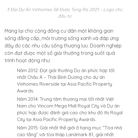
3 Đại Dự Án Vinhomes Sẽ Được Tung Ra 2021 – Logo chủ
đầu tư
Mang lại cho cộng đồng cư dân một không gian
sống đẳng cấp, môi trường sống xanh và đáp ứng
đầy đủ các nhu cầu sống thượng lưu. Doanh nghiệp
còn đạt được một số giải thưởng trong suốt quá
trình hoạt động như:
Năm 2012: Đạt giải thưởng Dự án phức hợp tốt
nhất Châu Á – Thái Bình Dương cho dự án
Vinhomes Riverside tại Asia Pacific Property
Awards.
Năm 2014: Trung tâm thương mại tốt nhất Việt
Nam cho Vincom Mega Mall Royal City và Dự án
phức hợp được đánh giá cao cho khu đô thị Royal
City tại Asia Pacific Property Awards.
Năm 2015: Giải nhất thế giới ở hạng mục “Tòa nhà
cao tầng” với tòa tháp Landmark 81, giải nhất