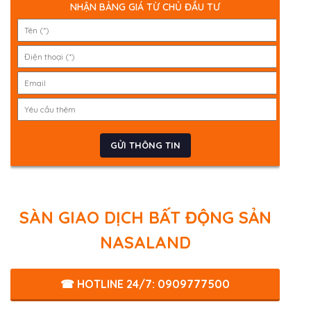
NHẬN BẢNG GIÁ TỪ CHỦ ĐẦU TƯ
SÀN GIAO DỊCH BẤT ĐỘNG SẢN
NASALAND
☎ HOTLINE 24/7: 0909777500