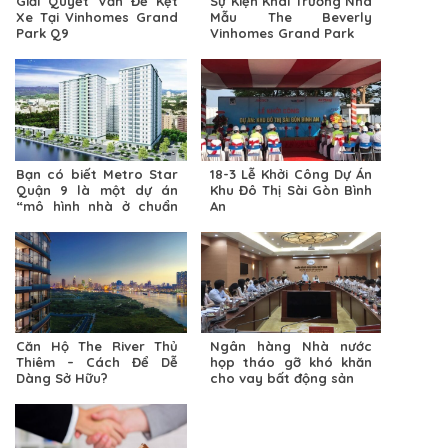
Giải Quyết Vấn Đề Kẹt
Sự Kiện Khai Trương Nhà
Xe Tại Vinhomes Grand
Mẫu The Beverly
Park Q9
Vinhomes Grand Park
Bạn có biết Metro Star
18-3 Lễ Khởi Công Dự Án
Quận 9 là một dự án
Khu Đô Thị Sài Gòn Bình
“mô hình nhà ở chuẩn
An
Singapore”
Căn Hộ The River Thủ
Ngân hàng Nhà nước
Thiêm – Cách Để Dễ
họp tháo gỡ khó khăn
Dàng Sở Hữu?
cho vay bất động sản