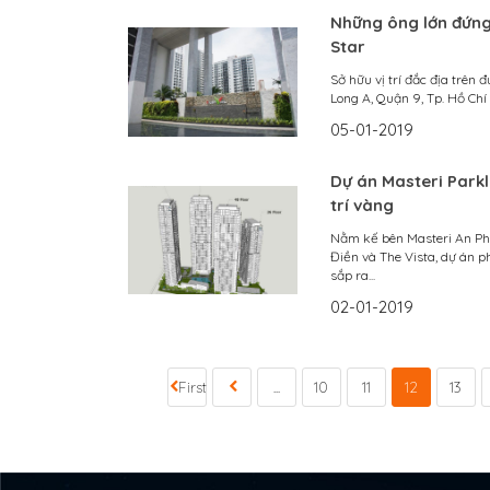
Những ông lớn đứng
Star
Sở hữu vị trí đắc địa trên
Long A, Quận 9, Tp. Hồ Chí
05-01-2019
Dự án Masteri Parkl
trí vàng
Nằm kế bên Masteri An Ph
Điền và The Vista, dự án 
sắp ra...
02-01-2019
First
...
10
11
12
13