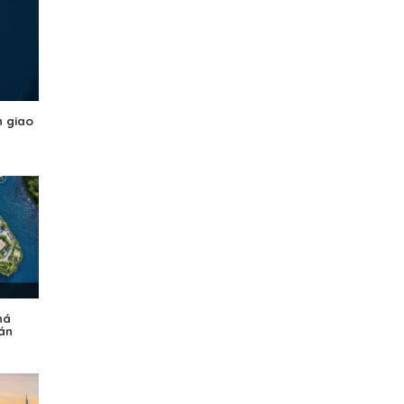
n giao
há
 án