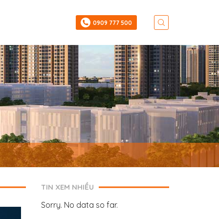
‎0909 777 500
TIN XEM NHIỀU
Sorry. No data so far.