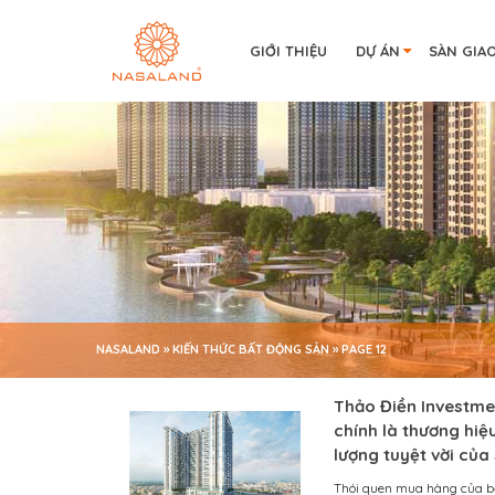
GIỚI THIỆU
DỰ ÁN
SÀN GIA
NASALAND
»
KIẾN THỨC BẤT ĐỘNG SẢN
»
PAGE 12
KIẾN THỨC BẤT ĐỘNG SẢN
Thảo Điền Investme
chính là thương hi
lượng tuyệt vời củ
Thói quen mua hàng của bạ