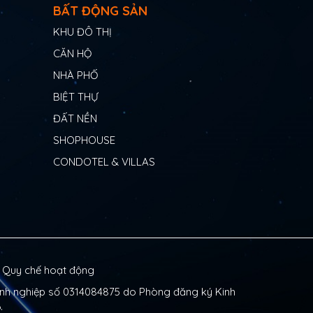
BẤT ĐỘNG SẢN
KHU ĐÔ THỊ
CĂN HỘ
NHÀ PHỐ
BIỆT THỰ
ĐẤT NỀN
SHOPHOUSE
CONDOTEL & VILLAS
|
Quy chế hoạt động
nh nghiệp số 0314084875 do Phòng đăng ký Kinh
.