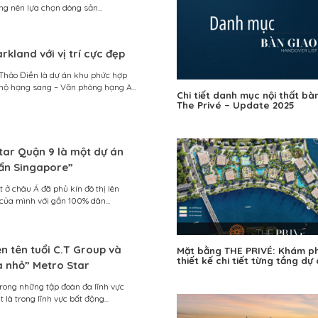
g nên lựa chọn dòng sản...
rkland với vị trí cực đẹp
Thảo Điền là dự án khu phức hợp
hộ hạng sang – Văn phòng hạng A...
Chi tiết danh mục nội thất bà
The Privé – Update 2025
tar Quận 9 là một dự án
ẩn Singapore”
 ở châu Á đã phủ kín đô thị lên
của mình với gần 100% dân...
n tên tuổi C.T Group và
Mặt bằng THE PRIVÉ: Khám p
thiết kế chi tiết từng tầng dự
 nhỏ” Metro Star
trong những tập đoàn đa lĩnh vực
 là trong lĩnh vực bất động...