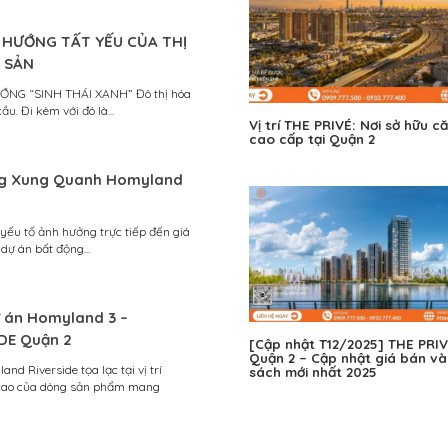
 HƯỚNG TẤT YẾU CỦA THỊ
 SẢN
ỚNG “SINH THÁI XANH” Đô thị hóa
ầu. Đi kèm với đó là...
Vị trí THE PRIVÉ: Nơi sở hữu c
cao cấp tại Quận 2
ng Xung Quanh Homyland
 yếu tố ảnh hưởng trực tiếp đến giá
 dự án bất động...
dự án Homyland 3 –
DE Quận 2
[Cập nhật T12/2025] THE PRI
Quận 2 – Cập nhật giá bán và
d Riverside tọa lạc tại vị trí
sách mới nhất 2025
 cao của dòng sản phẩm mang