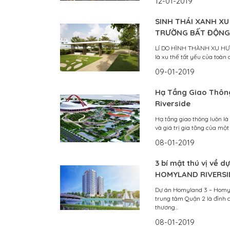
12-01-2019
SINH THÁI XANH XU
TRƯỜNG BẤT ĐỘNG
LÍ DO HÌNH THÀNH XU HƯ
là xu thế tất yếu của toàn c
09-01-2019
Hạ Tầng Giao Thô
Riverside
Hạ tầng giao thông luôn là
và giá trị gia tăng của một
08-01-2019
3 bí mật thú vị về 
HOMYLAND RIVERSI
Dự án Homyland 3 – Homylan
trung tâm Quận 2 là đỉnh
thương...
08-01-2019