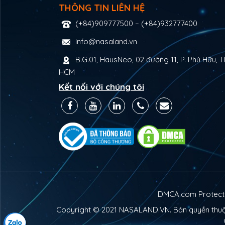
THÔNG TIN LIÊN HỆ
(+84)909777500
–
(+84)932777400
info@nasaland.vn
B.G.01, HausNeo, 02 đường 11, P. Phú Hữu, T
HCM
Kết nối với chúng tôi
DMCA.com Protectio
Copyright © 2021
NASALAND.VN
. Bản quyền th