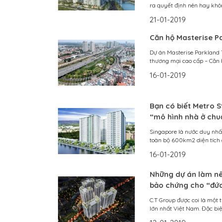
ra quyết định nên hay khôn
21-01-2019
Căn hộ Masterise Pa
Dự án Masterise Parkland 
thương mại cao cấp – Căn 
16-01-2019
Bạn có biết Metro S
“mô hình nhà ở chu
Singapore là nước duy nhất
toàn bộ 600km2 diện tích 
16-01-2019
Những dự án làm nê
bảo chứng cho “đứa
C.T Group được coi là một 
lớn nhất Việt Nam. Đặc biệt