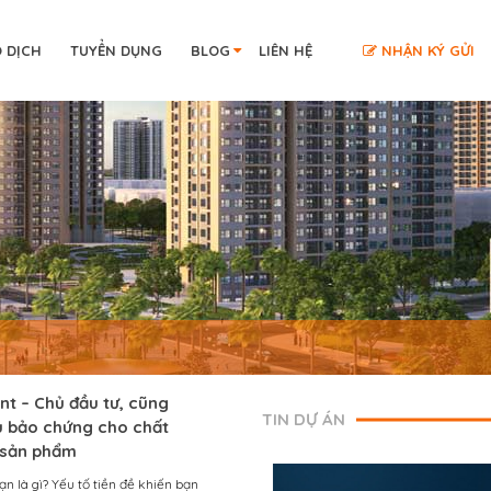
O DỊCH
TUYỂN DỤNG
BLOG
LIÊN HỆ
NHẬN KÝ GỬI
nt – Chủ đầu tư, cũng
TIN DỰ ÁN
ệu bảo chứng cho chất
a sản phẩm
n là gì? Yếu tố tiền đề khiến bạn