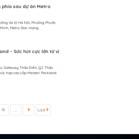
 phía sau dự án Metro
 đường Xa lộ Hà Nội, Phường Phước
 Minh, Metro Star mang...
and – Sức hút cực lớn từ vị
ú, Gateway Thảo Điền, Q2 Thảo
phức hợp cao cấp Masteri Parkland
14
...
Last