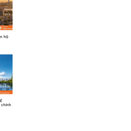
ăn hộ
VÉ
 chính