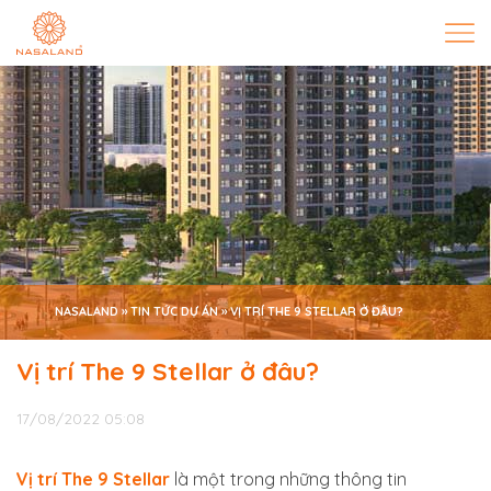
NASALAND
»
TIN TỨC DỰ ÁN
»
VỊ TRÍ THE 9 STELLAR Ở ĐÂU?
Vị trí The 9 Stellar ở đâu?
17/08/2022 05:08
Vị trí The 9 Stellar
là một trong những thông tin