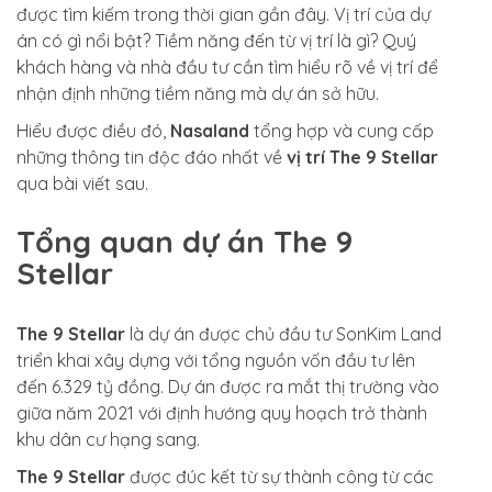
được tìm kiếm trong thời gian gần đây. Vị trí của dự
án có gì nổi bật? Tiềm năng đến từ vị trí là gì? Quý
khách hàng và nhà đầu tư cần tìm hiểu rõ về vị trí để
nhận định những tiềm năng mà dự án sở hữu.
Hiểu được điều đó,
Nasaland
tổng hợp và cung cấp
những thông tin độc đáo nhất về
vị trí The 9 Stellar
qua bài viết sau.
Tổng quan dự án The 9
Stellar
The 9 Stellar
là dự án được chủ đầu tư SonKim Land
triển khai xây dựng với tổng nguồn vốn đầu tư lên
đến 6.329 tỷ đồng. Dự án được ra mắt thị trường vào
giữa năm 2021 với định hướng quy hoạch trở thành
khu dân cư hạng sang.
The 9 Stellar
được đúc kết từ sự thành công từ các