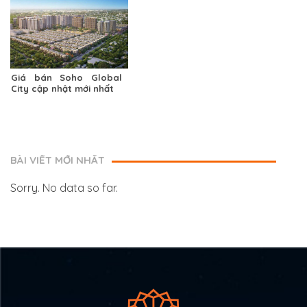
Giá bán Soho Global
City cập nhật mới nhất
BÀI VIẾT MỚI NHẤT
Sorry. No data so far.