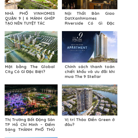
NHÀ PHỐ VINHOMES
Nội Thất Bàn Giao
QUẬN 9 | 6 MẢNH GHÉP
DatXanhHomes
TẠO NÊN TUYỆT TÁC
Riverside Có Gì Đặc
Biệt?
Mặt bằng The Global
Chính sách thanh toán
City Có Gì Đặc Biệt?
chiết khấu và ưu đãi khi
mua The 9 Stellar
Thị Trường Bất Động Sản
Vị trí Thảo Điền Green ở
TP Hồ Chí Minh – Điểm
đâu?
Sáng THÀNH PHỐ THỦ
ĐỨC