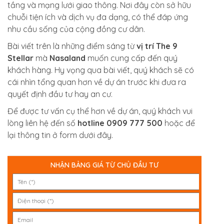
tầng và mạng lưới giao thông. Nơi đây còn sở hữu
chuỗi tiện ích và dịch vụ đa dạng, có thể đáp ứng
nhu cầu sống của cộng đồng cư dân.
Bài viết trên là những điểm sáng từ
vị trí The 9
Stellar
mà
Nasaland
muốn cung cấp đến quý
khách hàng. Hy vọng qua bài viết, quý khách sẽ có
cái nhìn tổng quan hơn về dự án trước khi đưa ra
quyết định đầu tư hay an cư.
Để được tư vấn cụ thể hơn về dự án, quý khách vui
lòng liên hệ đến số
hotline 0909 777 500
hoặc để
lại thông tin ở form dưới đây.
NHẬN BẢNG GIÁ TỪ CHỦ ĐẦU TƯ