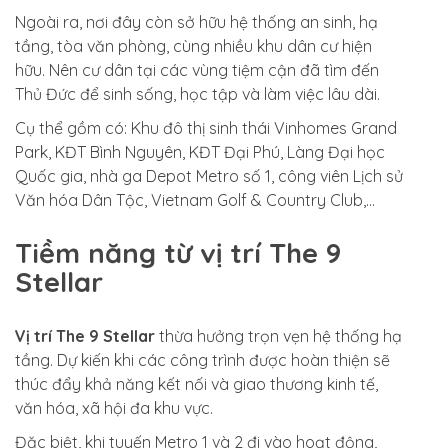
Ngoài ra, nơi đây còn sở hữu hệ thống an sinh, hạ
tầng, tòa văn phòng, cùng nhiều khu dân cư hiện
hữu. Nên cư dân tại các vùng tiệm cận đã tìm đến
Thủ Đức để sinh sống, học tập và làm việc lâu dài.
Cụ thể gồm có: Khu đô thị sinh thái Vinhomes Grand
Park, KĐT Bình Nguyên, KĐT Đại Phú, Làng Đại học
Quốc gia, nhà ga Depot Metro số 1, công viên Lịch sử
Văn hóa Dân Tộc, Vietnam Golf & Country Club,…
Tiềm năng từ vị trí The 9
Stellar
Vị trí The 9 Stellar
thừa hưởng trọn vẹn hệ thống hạ
tầng. Dự kiến khi các công trình được hoàn thiện sẽ
thúc đẩy khả năng kết nối và giao thương kinh tế,
văn hóa, xã hội đa khu vực.
Đặc biệt, khi tuyến Metro 1 và 2 đi vào hoạt động,