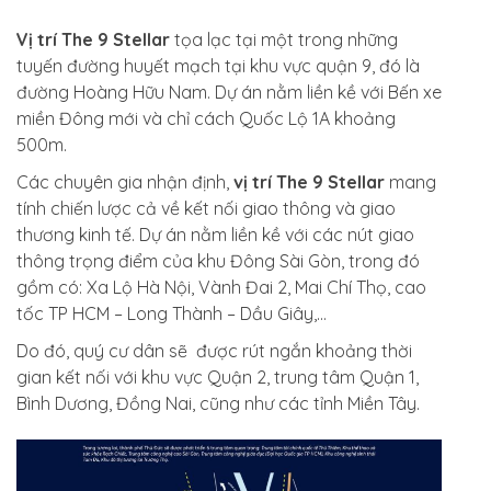
Vị trí The 9 Stellar
tọa lạc tại một trong những
tuyến đường huyết mạch tại khu vực quận 9, đó là
đường Hoàng Hữu Nam. Dự án nằm liền kề với Bến xe
miền Đông mới và chỉ cách Quốc Lộ 1A khoảng
500m.
Các chuyên gia nhận định,
vị trí The 9 Stellar
mang
tính chiến lược cả về kết nối giao thông và giao
thương kinh tế. Dự án nằm liền kề với các nút giao
thông trọng điểm của khu Đông Sài Gòn, trong đó
gồm có: Xa Lộ Hà Nội, Vành Đai 2, Mai Chí Thọ, cao
tốc TP HCM – Long Thành – Dầu Giây,…
Do đó, quý cư dân sẽ được rút ngắn khoảng thời
gian kết nối với khu vực Quận 2, trung tâm Quận 1,
Bình Dương, Đồng Nai, cũng như các tỉnh Miền Tây.