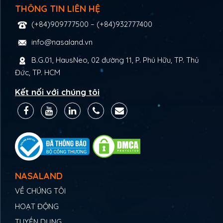
THÔNG TIN LIÊN HỆ
(+84)909777500
–
(+84)932777400
info@nasaland.vn
B.G.01, HausNeo, 02 đường 11, P. Phú Hữu, TP. Thủ
Đức, TP. HCM
Kết nối với chúng tôi
NASALAND
VỀ CHÚNG TÔI
HOẠT ĐỘNG
TUYỂN DỤNG