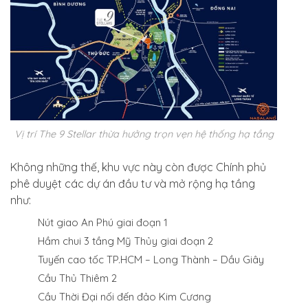
Vị trí The 9 Stellar thừa hưởng trọn vẹn hệ thống hạ tầng
Không những thế, khu vực này còn được Chính phủ
phê duyệt các dự án đầu tư và mở rộng hạ tầng
như:
Nút giao An Phú giai đoạn 1
Hầm chui 3 tầng Mỹ Thủy giai đoạn 2
Tuyến cao tốc TP.HCM – Long Thành – Dầu Giây
Cầu Thủ Thiêm 2
Cầu Thời Đại nối đến đảo Kim Cương