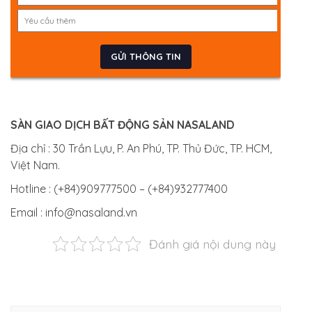
SÀN GIAO DỊCH BẤT ĐỘNG SẢN NASALAND
Địa chỉ : 30 Trần Lựu, P. An Phú, TP. Thủ Đức, TP. HCM,
Việt Nam.
Hotline : (+84)909777500 – (+84)932777400
Email : info@nasaland.vn
Đánh giá nội dung này