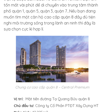
tốn mất vài phút để di chuyển vào trung tâm thành
phố quận 1, quận 5, quận 3, quận 7…Nếu bạn đang
muốn tìm một căn hộ cao cấp quận 8 đầy đủ tiện
nghi môi trường sống trong lành an ninh thì đây là
sựa chọn cực kì hợp lí.
Chung cư cao cấp quận 8 – Central Premium
Vị trí:
Mặt tiền đường Tạ Quang Bửu quận 8
Chủ đầu tư:
Công ty Cổ Phần PTĐT Xây Dựng HT