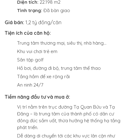
Diện tích:
22.198 m2
Tình trạng:
Đã bàn giao
Giá bán:
1,2 tỷ đồng/căn
Tiện ích của căn hộ:
Trung tâm thương mại, siêu thị, nhà hàng…
Khu vui chơi trẻ em
Sân tập golf
Hồ bơi, đường đi bộ, trung tâm thể thao
Tầng hầm để xe rộng rãi
An ninh 24/7
Tiềm năng đầu tư và mua ở:
Vị trí nằm trên trục đường Tạ Quan Bửu và Tạ
Đăng – là trung tâm của thành phố có dân cư
đông đúc sầm uất, thừa hưởng hệ thống hạ tầng
phát triển.
Dễ dàng di chuyển tới các khu vực lân cận như