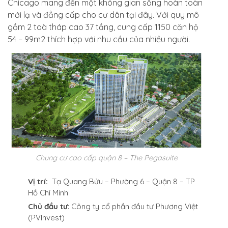
Chicago mang đến một không gian sống hoàn toàn
mới lạ và đẳng cấp cho cư dân tại đây. Với quy mô
gồm 2 toà tháp cao 37 tầng, cung cấp 1150 căn hộ
54 – 99m2 thích hợp với nhu cầu của nhiều người.
Chung cư cao cấp quận 8 – The Pegasuite
Vị trí:
Tạ Quang Bửu – Phường 6 – Quận 8 – TP
Hồ Chí Minh
Chủ đầu tư
: Công ty cổ phần đầu tư Phương Việt
(PVInvest)