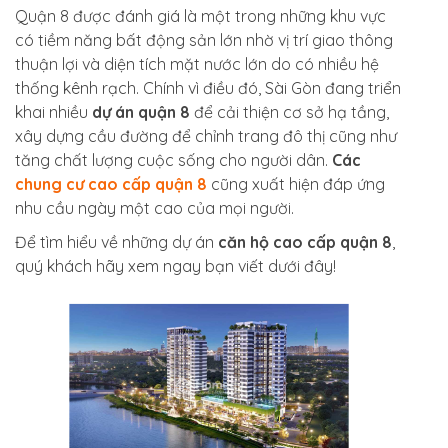
Quận 8 được đánh giá là một trong những khu vực
có tiềm năng bất động sản lớn nhờ vị trí giao thông
thuận lợi và diện tích mặt nước lớn do có nhiều hệ
thống kênh rạch. Chính vì điều đó, Sài Gòn đang triển
khai nhiều
dự án quận 8
để cải thiện cơ sở hạ tầng,
xây dựng cầu đường để chỉnh trang đô thị cũng như
tăng chất lượng cuộc sống cho người dân.
Các
chung cư cao cấp quận 8
cũng xuất hiện đáp ứng
nhu cầu ngày một cao của mọi người.
Để tìm hiểu về những dự án
căn hộ cao cấp quận 8
,
quý khách hãy xem ngay bạn viết dưới đây!