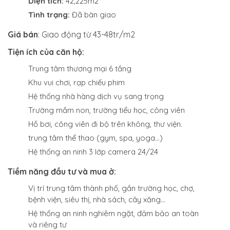
Diện tích:
42,225m2
Tình trạng:
Đã bàn giao
Giá bán
: Giao động từ 43-48tr/m2
Tiện ích của căn hộ:
Trung tâm thương mại 6 tầng
Khu vui chơi, rạp chiếu phim
Hệ thống nhà hàng dịch vụ sang trọng
Trường mầm non, trường tiểu học, công viên
Hồ bơi, công viên đi bộ trên không, thư viện.
trung tâm thể thao (gym, spa, yoga…)
Hệ thống an ninh 3 lớp camera 24/24
Tiềm năng đầu tư và mua ở:
Vị trí trung tâm thành phố, gần trường học, chợ,
bệnh viện, siêu thị, nhà sách, cây xăng…
Hệ thống an ninh nghiêm ngặt, đảm bảo an toàn
và riêng tư