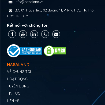
info@nasaland.vn
B.G.01, HausNeo, 02 đường 11, P. Phú Hữu, TP. Thủ
Đức, TP. HCM
Kết nối với chúng tôi
NASALAND
VỀ CHÚNG TÔI
HOẠT ĐỘNG
TUYỂN DỤNG
TIN TỨC
LIÊN HỆ