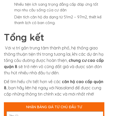
Nhiều tiện ích sang trọng đẳng cấp đáp ứng tốt
mọi nhu cầu sống của cư dân
Diện tích căn hộ đa dạng từ 51m2 – 97m2, thiết kế
thanh lịch có ban công.
Tổng kết
Với vị trí gần trung tâm thành phố, hệ thống giao
thông thuận tiện thì trong tương lai, khi các dự án hạ
tầng cầu đường được hoàn thiện,
chung cư cao cấp
quận 8
sẽ trở nên vô cũng đắt giá và được săn đón
thu hút nhiều nhà đầu tư đến.
Để tìm hiểu chi tiết hơn về các
căn hộ cao cấp quận
8
, bạn hãy liên hệ ngay với Nasaland để được cung
cấp những thông tin chính xác và mới nhất nhé!
NHẬN BẢNG GIÁ TỪ CHỦ ĐẦU TƯ