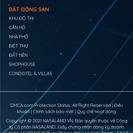
BẤT ĐỘNG SẢN
KHU ĐÔ THỊ
CĂN HỘ
NHÀ PHỐ
BIỆT THỰ
ĐẤT NỀN
SHOPHOUSE
CONDOTEL & VILLAS
DMCA.com Protection Status. All Right Reserved |
Điều
khoản
|
Chính sách bảo mật
|
Quy chế hoạt động
Copyright © 2021
NASALAND.VN
. Bản quyền thuộc về Công
ty Cổ phần NASALAND. Giấy chứng nhận đăng ký doanh