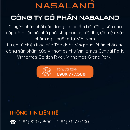
CÔNG TY CỔ PHẦN NASALAND
Chuyên phân phối các dòng sản phẩm bất động sản cao
cấp gồm căn hộ, nhà phố, shophouse, biệt thự, đất nền, sản
phẩm nghỉ dưỡng tại Việt Nam.
Là đại lý chiến lược của Tập đoàn Vingroup. Phân phối các
dòng sản phẩm của Vinhomes như Vinhomes Central Park,
Vinhomes Golden River, Vinhomes Grand Park…
THÔNG TIN LIÊN HỆ
(+84)909777500
–
(+84)932777400