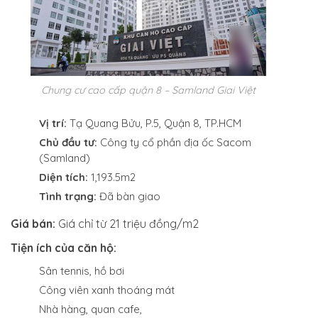
Chung cư cao cấp quận 8 – Samland Giai Việt
Vị trí:
Tạ Quang Bửu, P.5, Quận 8, TP.HCM
Chủ đầu tư:
Công ty cổ phần địa ốc Sacom
(Samland)
Diện tích:
1,193.5m2
Tình trạng:
Đã bàn giao
Giá bán:
Giá chỉ từ 21 triệu đồng/m2
Tiện ích của căn hộ:
Sân tennis, hồ bơi
Công viên xanh thoáng mát
Nhà hàng, quan cafe,