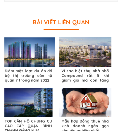
BÀI VIẾT LIÊN QUAN
Điểm mặt loạt dự án đổ
Vì sao biệt thự, nhà phố
bộ thị trường căn hộ
Compound rất ít khi
quận 7 trong năm 2022
giảm giá mà còn tăng
đều ?
TOP CĂN HỘ CHUNG CƯ
Mẫu hợp đồng thuê nhà
CAO CẤP QUẬN BÌNH
kinh doanh ngắn gọn
THẠNH ĐÁNG MUA
chuyên nghiệp nhất