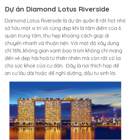
Dự án Diamond Lotus Riverside
Diamond Lotus Riverside là dự án quân 8 rất hot nhờ
sở hữu một vị trí vô cùng đẹp khi là tâm điểm của 6
quận trung tâm, thu hẹp khoảng cách giúp di
chuyển nhanh và thuận tiện. Với mật độ xây dựng
chỉ 16%, không gian xanh bao trùm không chỉ mang
đến vẻ đẹp hài hoà từ thiên nhiên mà còn rất có lợi
cho sức khoẻ của cư dân. Đây là nơi thích hợp để
an cư lâu dài hoặc để nghỉ dưỡng, đầu tư sinh lời.