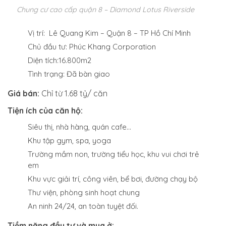
Chung cư cao cấp quận 8 – Diamond Lotus Riverside
Vị trí:
Lê Quang Kim – Quận 8 – TP Hồ Chí Minh
Chủ đầu tư:
Phúc Khang Corporation
Diện tích:
16.800m2
Tình trạng:
Đã bàn giao
Giá bán:
Chỉ từ 1.68 tỷ/ căn
Tiện ích của căn hộ:
Siêu thị, nhà hàng, quán cafe…
Khu tập gym, spa, yoga
Trường mầm non, trường tiểu học, khu vui chơi trẻ
em
Khu vực giải trí, công viên, bể bơi, đường chạy bộ
Thư viện, phòng sinh hoạt chung
An ninh 24/24, an toàn tuyệt đối.
Tiềm năng đầu tư và mua ở: