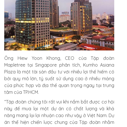
Ông Hiew Yoon Khong, CEO của Tập đoàn
Mapletree tại Singapore phân tích, Kumho Asiana
Plaza là một tài sản đầu tư với nhiều lợi thế hiếm có
bởi quy mô lớn, tỷ suất sử dụng cao ở nhiều mảng
của phức hợp và địa thế quan trọng ngay tại trung
tâm của TP.HCM.
“Tập đoàn chúng tôi rất vui khi nắm bắt được cơ hội
này để mua lại một dự án có chất lượng và khả
năng mang lại lợi nhuận cao như vậy ở Việt Nam. Dự
án thể hiện chiến lược chung của Tập đoàn nhằm