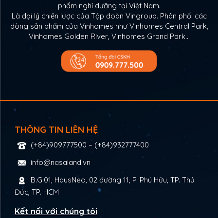
phẩm nghỉ dưỡng tại Việt Nam.
Là đại lý chiến lược của Tập đoàn Vingroup. Phân phối các
dòng sản phẩm của Vinhomes như Vinhomes Central Park,
Vinhomes Golden River, Vinhomes Grand Park…
THÔNG TIN LIÊN HỆ
(+84)909777500
–
(+84)932777400
info@nasaland.vn
B.G.01, HausNeo, 02 đường 11, P. Phú Hữu, TP. Thủ
Đức, TP. HCM
Kết nối với chúng tôi