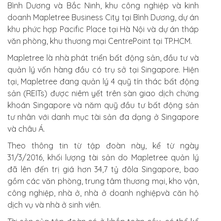
Bình Dương và Bắc Ninh, khu công nghiệp và kinh
doanh Mapletree Business City tại Bình Dương, dự án
khu phức hợp Pacific Place tại Hà Nội và dự án tháp
văn phòng, khu thương mại CentrePoint tại TP.HCM.
Mapletree là nhà phát triển bất động sản, đầu tư và
quản lý vốn hàng đầu có trụ sở tại Singapore. Hiện
tại, Mapletree đang quản lý 4 quỹ tín thác bất động
sản (REITs) được niêm yết trên sàn giao dịch chứng
khoán Singapore và năm quỹ đầu tư bất động sản
tư nhân với danh mục tài sản đa dạng ở Singapore
và châu Á.
Theo thông tin từ tập đoàn này, kể từ ngày
31/3/2016, khối lượng tài sản do Mapletree quản lý
đã lên đến trị giá hơn 34,7 tỷ đôla Singapore, bao
gồm các văn phòng, trung tâm thương mại, kho vận,
công nghiệp, nhà ở, nhà ở doanh nghiệpvà căn hộ
dịch vụ và nhà ở sinh viên.