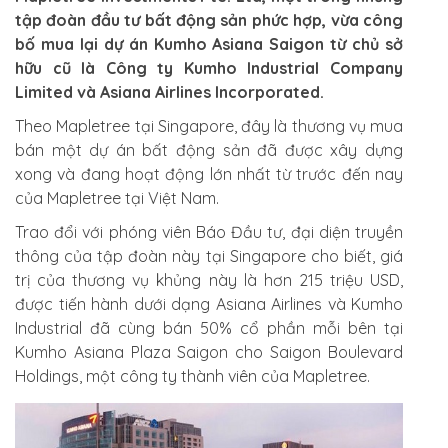
tập đoàn đầu tư bất động sản phức hợp, vừa công
bố mua lại dự án Kumho Asiana Saigon từ chủ sở
hữu cũ là Công ty Kumho Industrial Company
Limited và Asiana Airlines Incorporated.
Theo Mapletree tại Singapore, đây là thương vụ mua
bán một dự án bất động sản đã được xây dựng
xong và đang hoạt động lớn nhất từ trước đến nay
của Mapletree tại Việt Nam.
Trao đổi với phóng viên Báo Đầu tư, đại diện truyền
thông của tập đoàn này tại Singapore cho biết, giá
trị của thương vụ khủng này là hơn 215 triệu USD,
được tiến hành dưới dạng Asiana Airlines và Kumho
Industrial đã cùng bán 50% cổ phần mỗi bên tại
Kumho Asiana Plaza Saigon cho Saigon Boulevard
Holdings, một công ty thành viên của Mapletree.