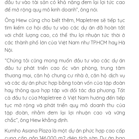
đầu tư vào tài sản có khả năng đem lại lợi tức cao
để mở rộng quy mô kinh doanh”, ông nói.
Ông Hiew cũng cho biết thêm, Mapletree sẽ tiếp tục
tìm kiếm cơ hội đầu tư vào các dự án đã hoàn tất
với chất lượng cao, có thể thu lợi nhuận tức thời ở
các thành phố lớn của Việt Nam như TP.HCM hay Hà
Nội.
“Chúng tôi cũng mong muốn đầu tư vào các dự án
đầu tư phát triển cao ốc văn phòng, trung tâm
thương mại, căn hộ chung cư nhà ở, căn hộ dịch vụ
và các dự án phức hợp bằng toàn vốn của tập đoàn
hay thông qua hợp táp với đối tác địa phương. Tất
cả đầu tư của Mapletree ở Việt Nam hướng đến tiếp
tục mở rộng và phát triển quy mô doanh thu của
tập đoàn, nhằm đem lại lợi nhuận cao và vững
chắc”, ông Hiew khẳng định.
Kumho Asiana Plaza là một dự án phức hợp cao cấp
cung cấp gần 146.000 m2 diện tích sàn. Dự án bao