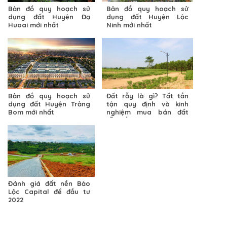
Bản đồ quy hoạch sử
Bản đồ quy hoạch sử
dụng đất Huyện Đạ
dụng đất Huyện Lộc
Huoai mới nhất
Ninh mới nhất
Bản đồ quy hoạch sử
Đất rẫy là gì? Tất tần
dụng đất Huyện Trảng
tận quy định và kinh
Bom mới nhất
nghiệm mua bán đất
rẫy Đồng Nai
Đánh giá đất nền Bảo
Lộc Capital để đầu tư
2022