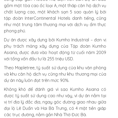
gồm một tòa cao ốc loại A, một tháp căn hộ dịch vụ
chất lượng cao, một khách sạn 5 sao quản lý bởi
tập đoàn InterContinental Hotels danh tiếng, cũng
như một trung tâm thương mại với dịch vụ ẩm thực
phong phú.
Dự án được xây dựng bởi Kumho Industrial – đơn vị
phụ trách mảng xây dựng của Tập đoàn Kumho
Asiana, được đưa vào hoạt động từ cuối năm 2009
với tổng vốn đầu tư là 255 triệu USD.
Theo Mapletree, tỷ suất sử dụng của khu văn phòng
và khu căn hộ dịch vụ cũng như khu thương mại của
dự án này luôn đạt trên mức 90%.
Không khó để đánh giá vì sao Kumho Asiana có
được tỷ suất sử dụng cao như vậy, vì dự án nằm tại
vị trí địa lý đắc địa, ngay góc đường giao nhau giữa
đại lộ Lê Duẩn và Hai Bà Trưng, có 4 mặt tiền giáp
các trục đường, nằm gần Nhà Thờ Đức Bà.