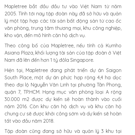
Mapletree bắt đầu đầu tư vào Việt Nam từ năm
2005. Tính tới nay tập đoàn này đã sở hữu và quản
lý một tập hợp các tài sản bất động sản từ cao ốc
văn phòng, trung tâm thương mại, khu công nghiệp,
kho vận, đến mô hình căn hộ dịch vụ.
Theo công bố của Mapletree, nếu tính cả Kumho
Asiana Plaza, khối lượng tài sản của tập đoàn ở Việt
Nam đã lên đến hơn 1 tỷ đôla Singapore.
Hiện tại, Mapletree đang phát triển dự án Saigon
South Place, một dự án phức hợp rộng 4,4 ha dọc
theo đại lộ Nguyễn Văn Linh tại phường Tân Phong,
quận 7, TP.HCM. Hạng mục văn phòng loại A rộng
30.000 m2 được dự kiến sẽ hoàn thành vào cuối
năm 2016. Còn khu căn hộ dịch vụ và khu căn hộ
chung cư sẽ được khởi công sớm và dự kiến sẽ hoàn
tất vào đầu năm 2018.
Tập đoàn cũng đang sở hữu và quản lý 3 khu tại