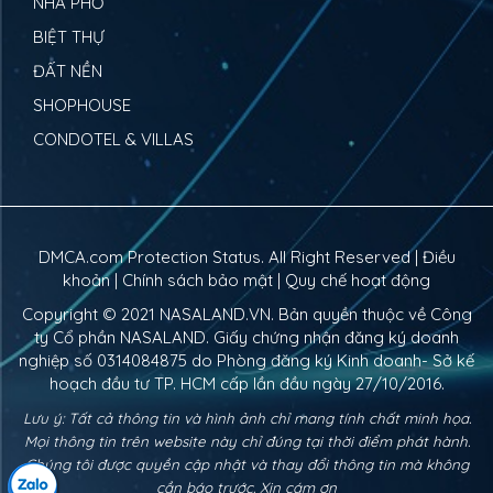
NHÀ PHỐ
BIỆT THỰ
ĐẤT NỀN
SHOPHOUSE
CONDOTEL & VILLAS
DMCA.com Protection Status. All Right Reserved |
Điều
khoản
|
Chính sách bảo mật
|
Quy chế hoạt động
Copyright © 2021
NASALAND.VN
. Bản quyền thuộc về Công
ty Cổ phần NASALAND. Giấy chứng nhận đăng ký doanh
nghiệp số 0314084875 do Phòng đăng ký Kinh doanh- Sở kế
hoạch đầu tư TP. HCM cấp lần đầu ngày 27/10/2016.
Lưu ý: Tất cả thông tin và hình ảnh chỉ mang tính chất minh họa.
Mọi thông tin trên website này chỉ đúng tại thời điểm phát hành.
Chúng tôi được quyền cập nhật và thay đổi thông tin mà không
cần báo trước. Xin cám ơn