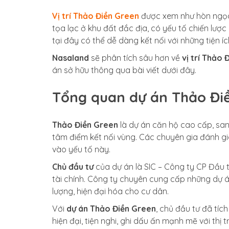
Vị trí Thảo Điền Green
được xem như hòn ngọc
tọa lạc ở khu đất đắc địa, có yếu tố chiến lược
tại đây có thể dễ dàng kết nối với những tiện í
Nasaland
sẽ phân tích sâu hơn về
vị trí Thảo 
án sở hữu thông qua bài viết dưới đây.
Tổng quan dự án Thảo Đi
Thảo Điền Green
là dự án căn hộ cao cấp, sang
tâm điểm kết nối vùng. Các chuyên gia đánh gi
vào yếu tố này.
Chủ đầu tư
của dự án là SIC – Công ty CP Đầu t
tài chính. Công ty chuyên cung cấp những dự á
lượng, hiện đại hóa cho cư dân.
Với
dự án Thảo Điền Green
, chủ đầu tư đã tí
hiện đại, tiện nghi, ghi dấu ấn mạnh mẽ với thị