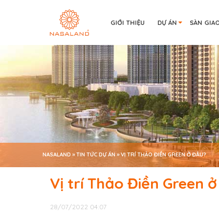
GIỚI THIỆU
DỰ ÁN
SÀN GIA
NASALAND
»
TIN TỨC DỰ ÁN
»
VỊ TRÍ THẢO ĐIỀN GREEN Ở ĐÂU?
Vị trí Thảo Điền Green 
28/07/2022 04:07