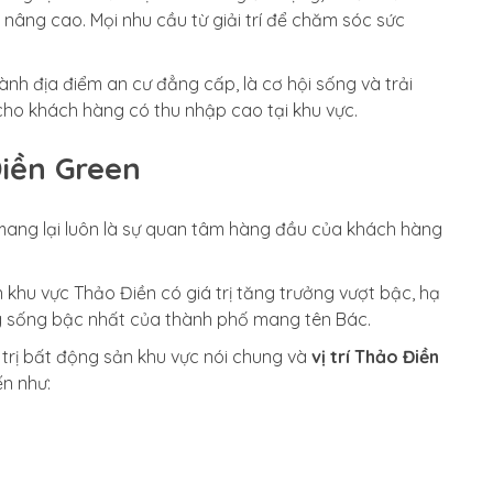
âng cao. Mọi nhu cầu từ giải trí để chăm sóc sức
.
nh địa điểm an cư đẳng cấp, là cơ hội sống và trải
cho khách hàng có thu nhập cao tại khu vực.
Điền Green
 mang lại luôn là sự quan tâm hàng đầu của khách hàng
 khu vực Thảo Điền có giá trị tăng trưởng vượt bậc, hạ
g sống bậc nhất của thành phố mang tên Bác.
trị bất động sản khu vực nói chung và
vị trí Thảo Điền
ến như: