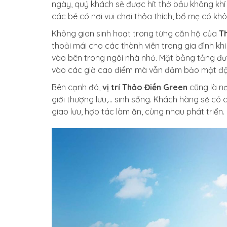
ngày, quý khách sẽ được hít thở bầu không khí
các bé có nơi vui chơi thỏa thích, bố mẹ có k
Không gian sinh hoạt trong từng căn hộ của
T
thoải mái cho các thành viên trong gia đình k
vào bên trong ngôi nhà nhỏ. Mặt bằng tầng đượ
vào các giờ cao điểm mà vẫn đảm bảo mật độ
Bên cạnh đó,
vị trí Thảo Điền Green
cũng là nơ
giới thượng lưu,… sinh sống. Khách hàng sẽ c
giao lưu, hợp tác làm ăn, cùng nhau phát triển.