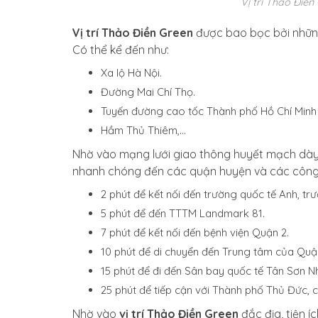
Vị trí Thảo Điề
Vị trí Thảo Điền Green
được bao bọc bởi những
Có thể kể đến như:
Xa lộ Hà Nội.
Đường Mai Chí Thọ.
Tuyến đường cao tốc Thành phố Hồ Chí Minh
Hầm Thủ Thiêm,…
Nhờ vào mạng lưới giao thông huyết mạch dày 
nhanh chóng đến các quận huyện và các công t
2 phút để kết nối đến trường quốc tế Anh, tr
5 phút để đến TTTM Landmark 81.
7 phút để kết nối đến bệnh viện Quận 2.
10 phút để di chuyển đến Trung tâm của Quận
15 phút để đi đến Sân bay quốc tế Tân Sơn N
25 phút để tiếp cận với Thành phố Thủ Đức,
Nhờ vào
vị trí Thảo Điền Green
đắc địa, tiện 