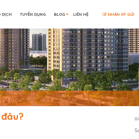
O DỊCH
TUYỂN DỤNG
BLOG
LIÊN HỆ
NHẬN KÝ GỬI
ở đâu?
B
S