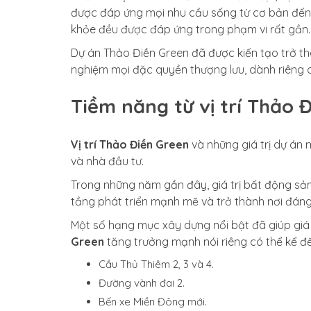
được đáp ứng mọi nhu cầu sống từ cơ bản đến n
khỏe đều được đáp ứng trong phạm vi rất gần
Dự án Thảo Điền Green đã được kiến tạo trở thà
nghiệm mọi đặc quyền thượng lưu, dành riêng 
Tiềm năng từ vị trí Thảo 
Vị trí Thảo Điền Green
và những giá trị dự án
và nhà đầu tư.
Trong những năm gần đây, giá trị bất động sản
tầng phát triển mạnh mẽ và trở thành nơi đán
Một số hạng mục xây dựng nổi bật đã giúp giá 
Green
tăng trưởng mạnh nói riêng có thể kể đ
Cầu Thủ Thiêm 2, 3 và 4.
Đường vành đai 2.
Bến xe Miền Đông mới.