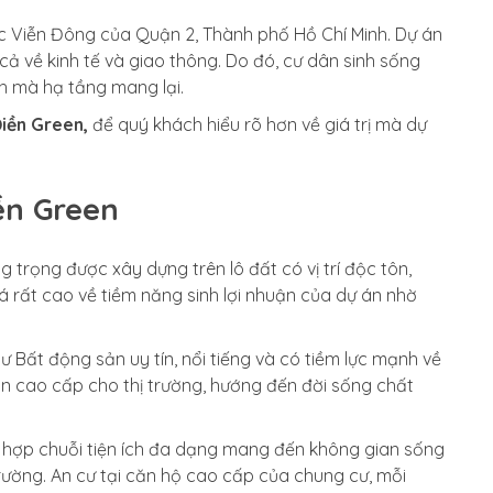
 Viễn Đông của Quận 2, Thành phố Hồ Chí Minh. Dự án
 cả về kinh tế và giao thông. Do đó, cư dân sinh sống
ch mà hạ tầng mang lại.
Điền Green,
để quý khách hiểu rõ hơn về giá trị mà dự
ền Green
 trọng được xây dựng trên lô đất có vị trí độc tôn,
á rất cao về tiềm năng sinh lợi nhuận của dự án nhờ
ư Bất động sản uy tín, nổi tiếng và có tiềm lực mạnh về
n cao cấp cho thị trường, hướng đến đời sống chất
ch hợp chuỗi tiện ích đa dạng mang đến không gian sống
 trường. An cư tại căn hộ cao cấp của chung cư, mỗi