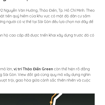
92 Nguyễn Văn Hưởng, Thảo Điền, Tp. Hồ Chí Minh. Theo
í mặt tiền quý hiếm của khu vực có mật độ dân cư sầm
hững người có vị thế tại Sài Gòn đều lựa chọn nơi đây để
ăn hộ cao cấp đã được triển khai xây dựng trước đó có
 mô lớn,
vị trí Thảo Điền Green
còn thể hiện rõ đẳng
ng Sài Gòn. View đắt giá cùng quy mô xây dựng nghìn
 vượt trội, giao hòa giữa cảnh sắc thiên nhiên và cuộc