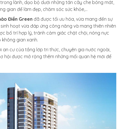
 trong lành, dạo bộ dưới những tán cây che bóng mát,
hông gian để làm đẹp, chăm sóc sức khỏe,…
hảo Điền Green
đã được tối ưu hóa, vừa mang đến sự
hi sinh hoạt vừa đáp ứng công năng và mang thiên nhiên
c bố trí hợp lý, tránh cảm giác chật chội, nóng nực
 không gian xanh.
i an cư của tầng lớp tri thức, chuyên gia nước ngoài,
ó cơ hội được mở rộng thêm những mối quan hệ mới để