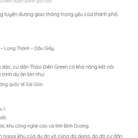
n Green được đánh giá cao
 tuyến đường giao thông trọng yếu của thành phố.
 – Long Thành – Dầu Giây.
đặc, cư dân Thảo Điền Green có khả năng kết nối
rình dự án lớn như:
ường quốc tế Sài Gòn.
 1.
hất.
 các khu công nghệ cao và tỉnh Bình Dương.
ích ngoại khu của dự án vô cùng đa dạng, do đó cư dân