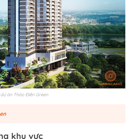
dự án Thảo Điền Green
een
ong khu vực