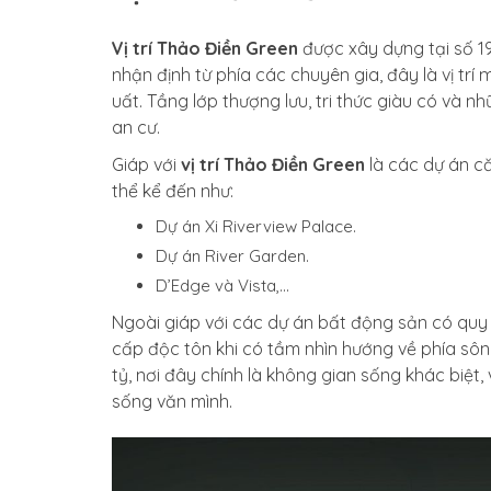
Vị trí Thảo Điền Green
được xây dựng tại số 1
nhận định từ phía các chuyên gia, đây là vị tr
uất. Tầng lớp thượng lưu, tri thức giàu có và n
an cư.
Giáp với
vị trí Thảo Điền Green
là các dự án c
thể kể đến như:
Dự án Xi Riverview Palace.
Dự án River Garden.
D’Edge và Vista,…
Ngoài giáp với các dự án bất động sản có quy
cấp độc tôn khi có tầm nhìn hướng về phía sô
tỷ, nơi đây chính là không gian sống khác biệt,
sống văn mình.