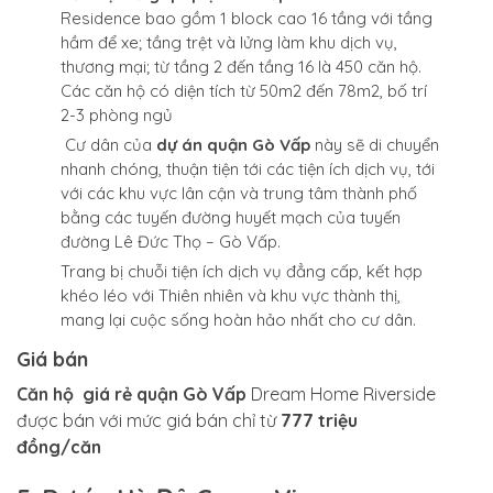
Residence bao gồm 1 block cao 16 tầng với tầng
hầm để xe; tầng trệt và lửng làm khu dịch vụ,
thương mại; từ tầng 2 đến tầng 16 là 450 căn hộ.
Các căn hộ có diện tích từ 50m2 đến 78m2, bố trí
2-3 phòng ngủ
Cư dân của
dự án quận Gò Vấp
này sẽ di chuyển
nhanh chóng, thuận tiện tới các tiện ích dịch vụ, tới
với các khu vực lân cận và trung tâm thành phố
bằng các tuyến đường huyết mạch của tuyến
đường Lê Đức Thọ – Gò Vấp.
Trang bị chuỗi tiện ích dịch vụ đẳng cấp, kết hợp
khéo léo với Thiên nhiên và khu vực thành thị,
mang lại cuộc sống hoàn hảo nhất cho cư dân.
Giá bán
Căn hộ giá rẻ quận Gò Vấp
Dream Home Riverside
được bán với mức giá bán chỉ từ
777 triệu
đồng/căn