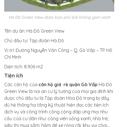
Hà Đô Green View được bao phủ bởi không gian xanh
Tên dự án:
Hà Đô Green View
Chủ đầu tư:
Tập đoàn Hà Đô
Vị trí:
Đường Nguyễn Văn Công – Q. Gò Vấp – TP. Hồ
Chí Minh
Diện tích:
8.906 m2
Tiện ích
Các căn hộ của
căn hộ giá rẻ quận Gò Vấp
Hà Đô
Green View là nơi an cư lý tưởng của mọi gia đình khi
được chủ đầu tư là Tập đoàn Hòa Đô trang bị đầy
đủ hệ thống hạ tầng kỹ thuật hiện đại; các tiện ích
dịch vụ và công trình công cộng đáp ứng mọi nhu
cầu của cư dân như: công viên sống xanh; nhà trẻ;
siêu thị mua sắm; hầm để xe rộng rãi; khu vui chơi;…