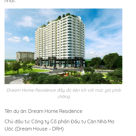
nhất.
Dream Home Residence đầy đủ tiện ích với mức giá phải
chăng
Tên dự án
: Dream Home Residence
Chủ đầu tư
: Công ty Cổ phần Đầu tư Căn Nhà Mơ
Ước (Dream House – DRH)