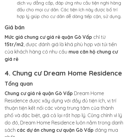
dịch vụ đẳng cấp, đáp ứng nhu cầu tiện nghi hàng
đầu cho mọi cư dân. Các tiện ích này được bố trí
hợp lý giúp cho cư dân dễ dàng tiếp cận, sử dụng.
Giá bán
Mức giá chung cư giá rẻ quận Gò Vấp
chỉ từ
15tr/m2
, được đánh giá là khá phù hợp với túi tiền
của khách hàng có nhu cầu
mua căn hộ chung cư
giá rẻ
4. Chung cư Dream Home Residence
Tổng quan
Chung cư giá rẻ quận Gò Vấp
Dream Home
Residence được xây dựng với đầy đủ tiện ích, vị trí
thuận tiện kết nối các vòng trung tâm của thành
phố và đặc biệt, giá cả lại rất hợp lý. Cũng chính vì lý
do đó, Dream Home Residence luôn nằm trong danh
sách
các dự án chung cư quận Gò Vấp
đáng mua