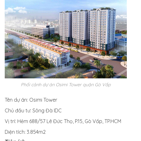
Phối cảnh dự án Osimi Tower quận Gò Vấp
Tên dự án:
Osimi Tower
Chủ đầu tư:
Sông Đà IDC
Vị trí:
Hẻm 688/57 Lê Đức Thọ, P.15, Gò Vấp, TP.HCM
Diện tích:
3.854m2