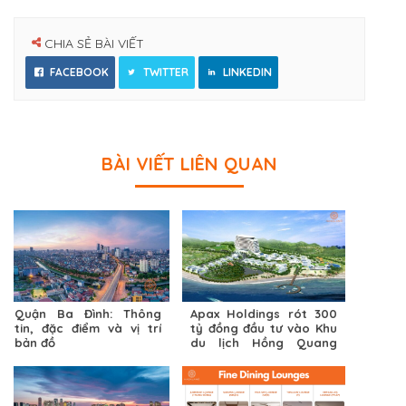
CHIA SẺ BÀI VIẾT
FACEBOOK
TWITTER
LINKEDIN
BÀI VIẾT LIÊN QUAN
Quận Ba Đình: Thông
Apax Holdings rót 300
tin, đặc điểm và vị trí
tỷ đồng đầu tư vào Khu
bản đồ
du lịch Hồng Quang
Long Hải Bà Rịa – Vũng
Tàu, Shark Thuỷ muốn
lấn sân sang lĩnh vực
bất động sản