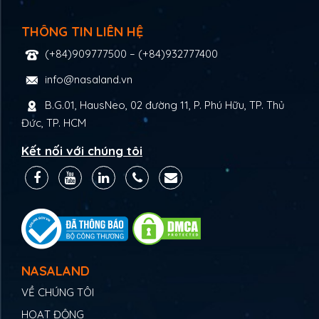
THÔNG TIN LIÊN HỆ
(+84)909777500
–
(+84)932777400
info@nasaland.vn
B.G.01, HausNeo, 02 đường 11, P. Phú Hữu, TP. Thủ
Đức, TP. HCM
Kết nối với chúng tôi
NASALAND
VỀ CHÚNG TÔI
HOẠT ĐỘNG