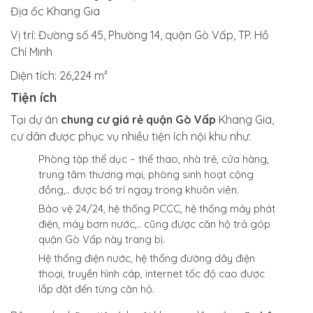
Địa ốc Khang Gia
Vị trí:
Đường số 45, Phường 14, quận Gò Vấp, TP. Hồ
Chí Minh
Diện tích:
26,224 m²
Tiện ích
Tại dự án
chung cư giá rẻ quận Gò Vấp
Khang Gia,
cư dân được phục vụ nhiều tiện ích nội khu như:
Phòng tập thể dục – thể thao, nhà trẻ, cửa hàng,
trung tâm thương mại, phòng sinh hoạt cộng
đồng,.. được bố trí ngay trong khuôn viên.
Bảo vệ 24/24, hệ thống PCCC, hệ thống máy phát
điện, máy bơm nước,.. cũng được căn hộ trả góp
quận Gò Vấp này trang bị.
Hệ thống điện nước, hệ thống đường dây điện
thoại, truyền hình cáp, internet tốc độ cao được
lắp đặt đến từng căn hộ.