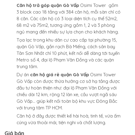
Căn hộ trả góp quận Gò Vấp
Osimi Tower gồm
3 block cao 18 tầng với 384 căn hộ, mỗi sàn chỉ có
8 căn. Các căn hộ có 3 loại diện tích cụ thể 52m2,
68 m2 và 75m2, tương ứng gồm 1, 2 và 3 phòng
ngủ mang đến nhiều sự lựa chọn cho khách hàng.
Tọa lạc trong khu dân cư cao cấp tại phường 15,
quận Gò Vấp, gần rạch Bà Miếng, cách sân bay
Tân Sơn Nhất chỉ 10 phút, kết nối dễ dàng tới tuyến
Metro số 4, đại lộ Phạm Văn Đồng và các quận
trung tâm.
Dự án
căn hộ giá rẻ quận Gò Vấp
Osimi Tower
Gò Vấp còn được thừa hưởng cơ sở hạ tầng được
đầu tư hoàn thiện như: đại lộ Phạm Văn Đồng với
chiều dài 12 km, rộng 12 làn xe, cầu vượt ngã sáu
Gò Vấp… giúp kết nối toàn bộ khu vực Đông Bắc
với trung tâm TP HCM.
Căn hộ ở đây
được thiết kế hài hoà, tinh tế, vừa ấm
cúng vừa thoải mái, tiện nghi và chất lượng.
Giá bán