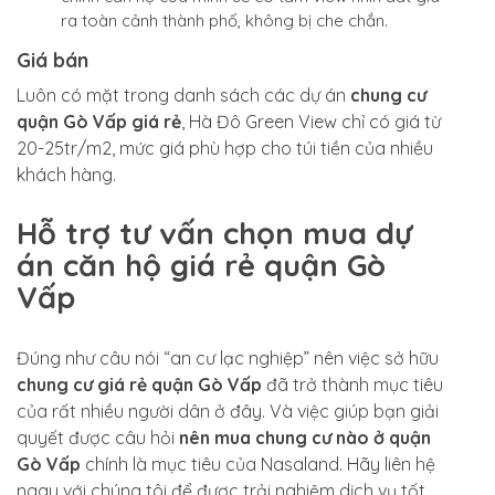
ra toàn cảnh thành phố, không bị che chắn.
Giá bán
Luôn có mặt trong danh sách các dự án
chung cư
quận Gò Vấp giá rẻ
, Hà Đô Green View chỉ có giá từ
20-25tr/m2, mức giá phù hợp cho túi tiền của nhiều
khách hàng.
Hỗ trợ tư vấn chọn mua dự
án căn hộ giá rẻ quận Gò
Vấp
Đúng như câu nói “an cư lạc nghiệp” nên việc sở hữu
chung cư giá rẻ quận Gò Vấp
đã trở thành mục tiêu
của rất nhiều người dân ở đây. Và việc giúp bạn giải
quyết được câu hỏi
nên mua chung cư nào ở quận
Gò Vấp
chính là mục tiêu của Nasaland. Hãy liên hệ
ngay với chúng tôi để được trải nghiệm dịch vụ tốt