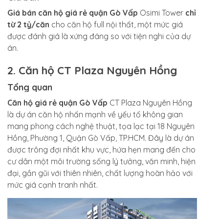
Giá bán căn hộ giá rẻ quận Gò Vấp
Osimi Tower
chỉ
từ 2 tỷ/căn
cho căn hộ full nội thất, một mức giá
được đánh giá là xứng đáng so với tiện nghi của dự
án.
2. Căn hộ CT Plaza Nguyên Hồng
Tổng quan
Căn hộ giá rẻ quận Gò Vấp
CT Plaza Nguyên Hồng
là dự án căn hộ nhấn mạnh về yếu tố không gian
mang phong cách nghệ thuật, tọa lạc tại 18 Nguyên
Hồng, Phường 1, Quận Gò Vấp, TP.HCM. Đây là dự án
được trông đợi nhất khu vực, hứa hẹn mang đến cho
cư dân một môi trường sống lý tưởng, văn minh, hiện
đại, gần gũi với thiên nhiên, chất lượng hoàn hảo với
mức giá cạnh tranh nhất.