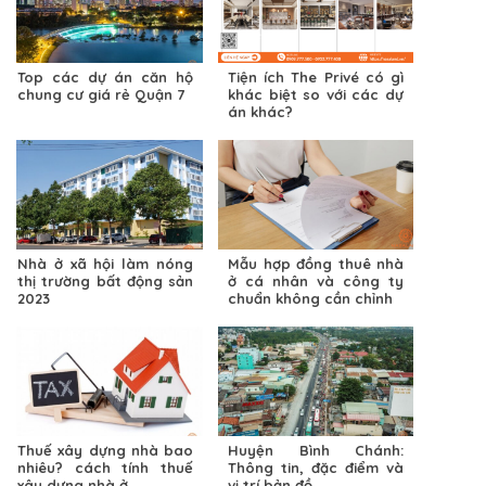
Top các dự án căn hộ
Tiện ích The Privé có gì
chung cư giá rẻ Quận 7
khác biệt so với các dự
án khác?
Nhà ở xã hội làm nóng
Mẫu hợp đồng thuê nhà
thị trường bất động sản
ở cá nhân và công ty
2023
chuẩn không cần chỉnh
Thuế xây dựng nhà bao
Huyện Bình Chánh:
nhiêu? cách tính thuế
Thông tin, đặc điểm và
xây dựng nhà ở
vị trí bản đồ