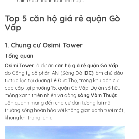
chính sách thanh toán linh hoạt.
Top 5 căn hộ giá rẻ quận Gò
Vấp
1. Chung cư Osimi Tower
Tổng quan
Osimi Tower
là dự án
căn hộ giá rẻ quận Gò Vấp
do
Công ty cổ phần ANI (Sông Đà
IDC)
làm chủ đầu
tư tọa lạc tại đường Lê Đức Thọ, trong khu dân cư
cao cấp tại phường 15, quận Gò Vấp. Dự án sở hữu
mảng xanh thiên nhiên và dòng
sông Vàm Thuật
uốn quanh mang đến cho cư dân tương lai môi
trường sống hoàn hảo với không gian xanh tươi mát,
không khí trong lành.