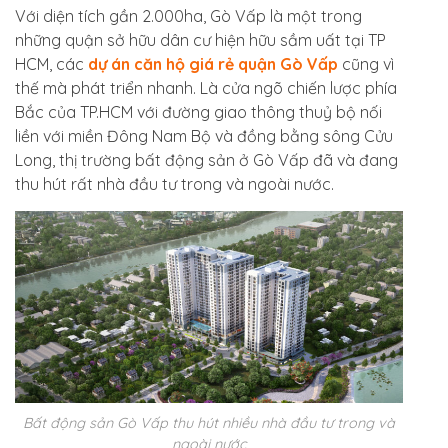
Với diện tích gần 2.000ha, Gò Vấp là một trong
những quận sở hữu dân cư hiện hữu sầm uất tại TP
HCM, các
dự án căn hộ giá rẻ quận Gò Vấp
cũng vì
thế mà phát triển nhanh. Là cửa ngõ chiến lược phía
Bắc của TP.HCM với đường giao thông thuỷ bộ nối
liền với miền Đông Nam Bộ và đồng bằng sông Cửu
Long, thị trường bất động sản ở Gò Vấp đã và đang
thu hút rất nhà đầu tư trong và ngoài nước.
Bất động sản Gò Vấp thu hút nhiều nhà đầu tư trong và
ngoài nước