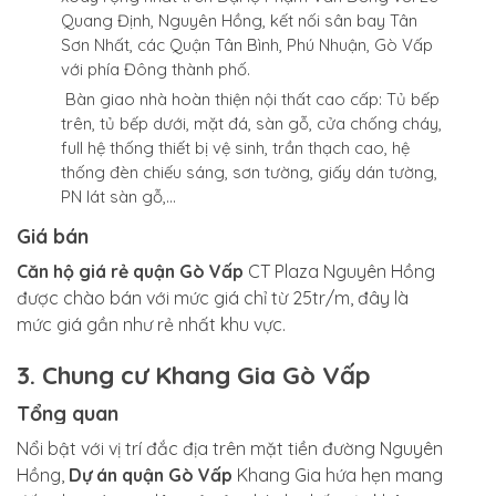
Quang Định, Nguyên Hồng, kết nối sân bay Tân
Sơn Nhất, các Quận Tân Bình, Phú Nhuận, Gò Vấp
với phía Đông thành phố.
Bàn giao nhà hoàn thiện nội thất cao cấp: Tủ bếp
trên, tủ bếp dưới, mặt đá, sàn gỗ, cửa chống cháy,
full hệ thống thiết bị vệ sinh, trần thạch cao, hệ
thống đèn chiếu sáng, sơn tường, giấy dán tường,
PN lát sàn gỗ,…
Giá bán
Căn hộ giá rẻ quận Gò Vấp
CT Plaza Nguyên Hồng
được chào bán với mức giá chỉ từ 25tr/m, đây là
mức giá gần như rẻ nhất khu vực.
3. Chung cư Khang Gia Gò Vấp
Tổng quan
Nổi bật với vị trí đắc địa trên mặt tiền đường Nguyên
Hồng,
Dự án quận Gò Vấp
Khang Gia hứa hẹn mang