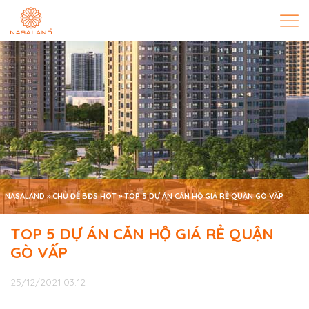
NASALAND
»
CHỦ ĐỀ BĐS HOT
»
TOP 5 DỰ ÁN CĂN HỘ GIÁ RẺ QUẬN GÒ VẤP
TOP 5 DỰ ÁN CĂN HỘ GIÁ RẺ QUẬN
GÒ VẤP
25/12/2021 03:12