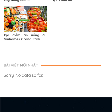
Địa điểm ăn uống ở
Vinhomes Grand Park
BÀI VIẾT MỚI NHẤT
Sorry. No data so far.