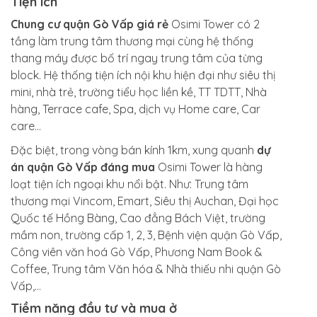
Tiện ích
Chung cư quận Gò Vấp giá rẻ
Osimi Tower có 2
tầng làm trung tâm thương mại cùng hệ thống
thang máy được bố trí ngay trung tâm của từng
block. Hệ thống tiện ích nội khu hiện đại như siêu thị
mini, nhà trẻ, trường tiểu học liền kề, TT TDTT, Nhà
hàng, Terrace cafe, Spa, dịch vụ Home care, Car
care…
Đặc biệt, trong vòng bán kính 1km, xung quanh
dự
án quận Gò Vấp đáng mua
Osimi Tower là hàng
loạt tiện ích ngoại khu nổi bật. Như: Trung tâm
thương mại Vincom, Emart, Siêu thị Auchan, Đại học
Quốc tế Hồng Bàng, Cao đẳng Bách Việt, trường
mầm non, trường cấp 1, 2, 3, Bệnh viện quận Gò Vấp,
Công viên văn hoá Gò Vấp, Phương Nam Book &
Coffee, Trung tâm Văn hóa & Nhà thiếu nhi quận Gò
Vấp,…
Tiềm năng đầu tư và mua ở