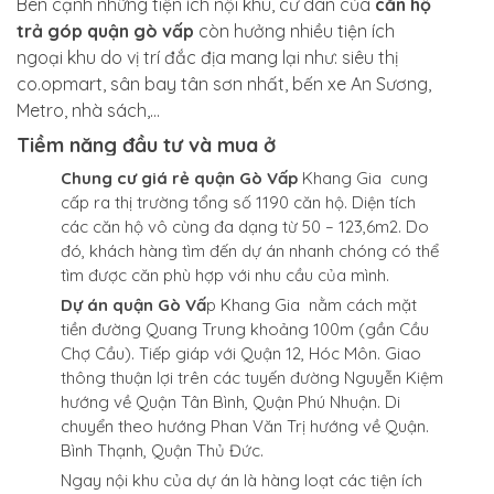
Bên cạnh những tiện ích nội khu, cư dân của
căn hộ
trả góp quận gò vấp
còn hưởng nhiều tiện ích
ngoại khu do vị trí đắc địa mang lại như: siêu thị
co.opmart, sân bay tân sơn nhất, bến xe An Sương,
Metro, nhà sách,…
Tiềm năng đầu tư và mua ở
Chung cư giá rẻ quận Gò Vấp
Khang Gia cung
cấp ra thị trường tổng số 1190 căn hộ. Diện tích
các căn hộ vô cùng đa dạng từ 50 – 123,6m2. Do
đó, khách hàng tìm đến dự án nhanh chóng có thể
tìm được căn phù hợp với nhu cầu của mình.
Dự án quận Gò Vấ
p Khang Gia nằm cách mặt
tiền đường Quang Trung khoảng 100m (gần Cầu
Chợ Cầu). Tiếp giáp với Quận 12, Hóc Môn. Giao
thông thuận lợi trên các tuyến đường Nguyễn Kiệm
hướng về Quận Tân Bình, Quận Phú Nhuận. Di
chuyển theo hướng Phan Văn Trị hướng về Quận.
Bình Thạnh, Quận Thủ Đức.
Ngay nội khu của dự án là hàng loạt các tiện ích