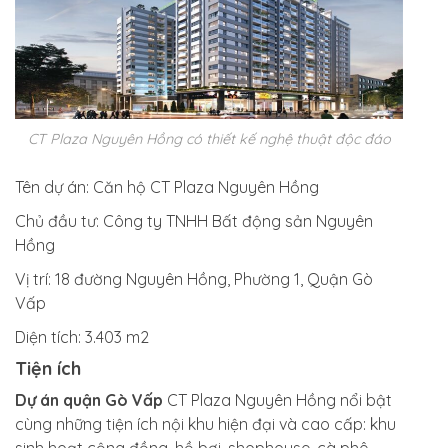
CT Plaza Nguyên Hồng có thiết kế nghệ thuật độc đáo
Tên dự án:
Căn hộ CT Plaza Nguyên Hồng
Chủ đầu tư:
Công ty TNHH Bất động sản Nguyên
Hồng
Vị trí:
18 đường Nguyên Hồng, Phường 1, Quận Gò
Vấp
Diện tích:
3.403 m2
Tiện ích
Dự án quận Gò Vấp
CT Plaza Nguyên Hồng nổi bật
cùng những tiện ích nội khu hiện đại và cao cấp: khu
sinh hoạt cộng đồng, hồ bơi, shophouse, cà phê