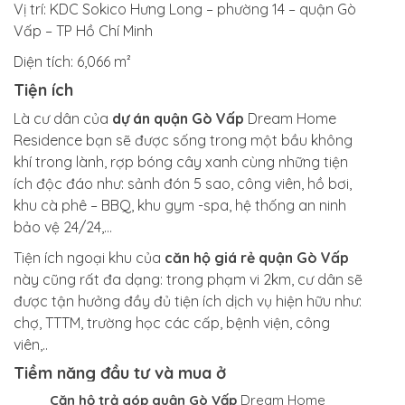
Vị trí:
KDC Sokico Hưng Long – phường 14 – quận Gò
Vấp – TP Hồ Chí Minh
Diện tích:
6,066 m²
Tiện ích
Là cư dân của
dự án quận Gò Vấp
Dream Home
Residence bạn sẽ được sống trong một bầu không
khí trong lành, rợp bóng cây xanh cùng những tiện
ích độc đáo như: sảnh đón 5 sao, công viên, hồ bơi,
khu cà phê – BBQ, khu gym -spa, hệ thống an ninh
bảo vệ 24/24,…
Tiện ích ngoại khu của
căn hộ giá rẻ quận Gò Vấp
này cũng rất đa dạng: trong phạm vi 2km, cư dân sẽ
được tận hưởng đầy đủ tiện ích dịch vụ hiện hữu như:
chợ, TTTM, trường học các cấp, bệnh viện, công
viên,..
Tiềm năng đầu tư và mua ở
Căn hộ trả góp quận Gò Vấp
Dream Home