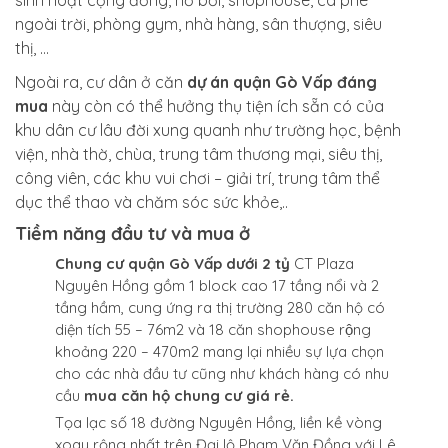
ngoài trời, phòng gym, nhà hàng, sân thượng, siêu
thị, …
Ngoài ra, cư dân ở căn
dự án quận Gò Vấp đáng
mua
này còn có thể hưởng thụ tiện ích sẵn có của
khu dân cư lâu đời xung quanh như trường học, bệnh
viện, nhà thờ, chùa, trung tâm thương mại, siêu thị,
công viên, các khu vui chơi – giải trí, trung tâm thể
dục thể thao và chăm sóc sức khỏe,..
Tiềm năng đầu tư và mua ở
Chung cư quận Gò Vấp dưới 2 tỷ
CT Plaza
Nguyên Hồng gồm 1 block cao 17 tầng nổi và 2
tầng hầm, cung ứng ra thị trường 280 căn hộ có
diện tích 55 – 76m2 và 18 căn shophouse rộng
khoảng 220 – 470m2 mang lại nhiều sự lựa chọn
cho các nhà đầu tư cũng như khách hàng có nhu
cầu
mua căn hộ chung cư giá rẻ.
Tọa lạc số 18 đường Nguyên Hồng, liền kề vòng
xoay rộng nhất trên Đại lộ Phạm Văn Đồng với Lê