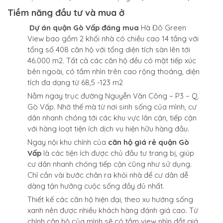
Tiềm năng đầu tư và mua ở
Dự án quận Gò Vấp đáng mua
Hà Đô Green
View bao gồm 2 khối nhà có chiều cao 14 tầng với
tổng số 408 căn hộ với tổng diện tích sàn lên tới
46.000 m2. Tất cả các căn hộ đều có mặt tiếp xúc
bên ngoài, có tầm nhìn trên cao rộng thoáng, diện
tích đa dạng từ 68,5 -123 m2
Nằm ngay trục đường Nguyễn Văn Công – P3 – Q.
Gò Vấp. Nhờ thế mà từ nơi sinh sống của mình, cư
dân nhanh chóng tới các khu vực lân cận, tiếp cận
với hàng loạt tiện ích dịch vu hiện hữu hàng đầu.
Ngay nội khu chính của
căn hộ giá rẻ quận Gò
Vấp
là các tiện ích được chủ đầu tư trang bị, giúp
cư dân nhanh chóng tiếp cận cũng như sử dụng.
Chỉ cần vài bước chân ra khỏi nhà để cư dân dễ
dàng tận hưởng cuộc sống đầy đủ nhất.
Thiết kế các căn hộ hiện đại, theo xu hướng sống
xanh nên được nhiều khách hàng đánh giá cao. Từ
chính căn hộ của mình sẽ có tầm view nhìn đắt giá