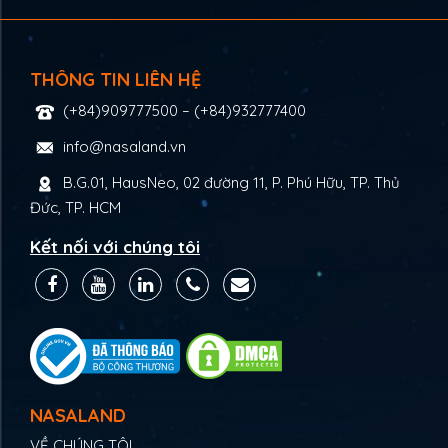
THÔNG TIN LIÊN HỆ
(+84)909777500
–
(+84)932777400
info@nasaland.vn
B.G.01, HausNeo, 02 đường 11, P. Phú Hữu, TP. Thủ
Đức, TP. HCM
Kết nối với chúng tôi
NASALAND
VỀ CHÚNG TÔI