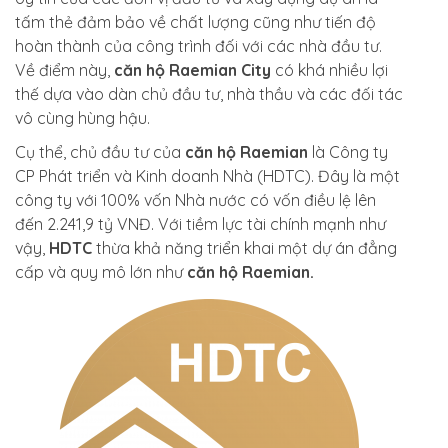
tấm thẻ đảm bảo về chất lượng cũng như tiến độ
hoàn thành của công trình đối với các nhà đầu tư.
Về điểm này,
căn hộ Raemian City
có khá nhiều lợi
thế dựa vào dàn chủ đầu tư, nhà thầu và các đối tác
vô cùng hùng hậu.
Cụ thể, chủ đầu tư của
căn hộ Raemian
là Công ty
CP Phát triển và Kinh doanh Nhà (HDTC). Đây là một
công ty với 100% vốn Nhà nước có vốn điều lệ lên
đến 2.241,9 tỷ VNĐ. Với tiềm lực tài chính mạnh như
vậy,
HDTC
thừa khả năng triển khai một dự án đẳng
cấp và quy mô lớn như
căn hộ Raemian.