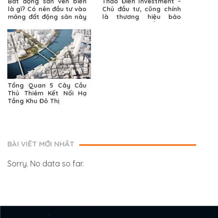
Bất động sản ven biển
Thảo Điền Investment –
là gì? Có nên đầu tư vào
Chủ đầu tư, cũng chính
mảng đất động sản này
là thương hiệu bảo
không?
chứng cho chất lượng
tuyệt vời của sản phẩm
Tổng Quan 5 Cây Cầu
Thủ Thiêm Kết Nối Hạ
Tầng Khu Đô Thị
BÀI VIẾT MỚI NHẤT
Sorry. No data so far.