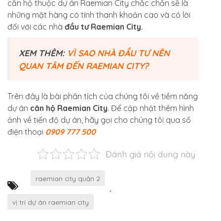
căn hộ thuộc dự án Raemian City chắc chắn sẽ là
những mặt hàng có tính thanh khoản cao và có lời
đối với các nhà
đầu tư Raemian City.
XEM THÊM:
VÌ SAO NHÀ ĐẦU TƯ NÊN
QUAN TÂM ĐẾN RAEMIAN CITY?
Trên đây là bài phân tích của chúng tôi về tiềm năng
dự án
căn hộ Raemian City
. Để cập nhật thêm hình
ảnh về tiến độ dự án, hãy gọi cho chúng tôi qua số
điện thoại
0909 777 500
Đánh giá nội dung này
raemian city quận 2
,
vị trí dự án raemian city