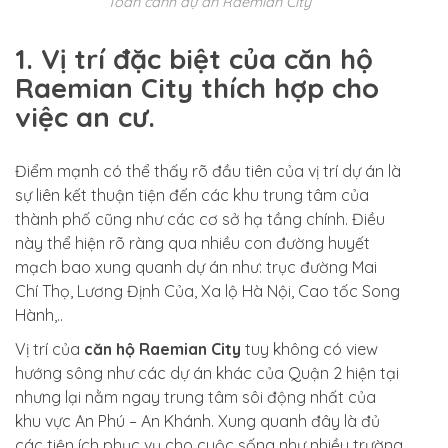
Toàn cảnh dự án Raemian City
1. Vị trí đặc biệt của căn hộ
Raemian City thích hợp cho
việc an cư.
Điểm mạnh có thể thấy rõ đầu tiên của vị trí dự án là
sự liên kết thuận tiện đến các khu trung tâm của
thành phố cũng như các cơ sở hạ tầng chính. Điều
này thể hiện rõ ràng qua nhiều con đường huyết
mạch bao xung quanh dự án như: trục đường Mai
Chí Thọ, Lương Định Của, Xa lộ Hà Nội, Cao tốc Song
Hành,..
Vị trí của
căn hộ Raemian City
tuy không có view
hướng sông như các dự án khác của Quận 2 hiện tại
nhưng lại nằm ngay trung tâm sôi động nhất của
khu vực An Phú – An Khánh. Xung quanh đây là đủ
các tiện ích phục vụ cho cuộc sống như nhiều trường