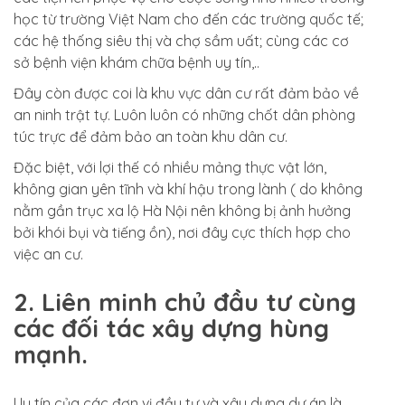
học từ trường Việt Nam cho đến các trường quốc tế;
các hệ thống siêu thị và chợ sầm uất; cùng các cơ
sở bệnh viện khám chữa bệnh uy tín,..
Đây còn được coi là khu vực dân cư rất đảm bảo về
an ninh trật tự. Luôn luôn có những chốt dân phòng
túc trực để đảm bảo an toàn khu dân cư.
Đặc biệt, với lợi thế có nhiều mảng thực vật lớn,
không gian yên tĩnh và khí hậu trong lành ( do không
nằm gần trục xa lộ Hà Nội nên không bị ảnh hưởng
bởi khói bụi và tiếng ồn), nơi đây cực thích hợp cho
việc an cư.
2. Liên minh chủ đầu tư cùng
các đối tác xây dựng hùng
mạnh.
Uy tín của các đơn vị đầu tư và xây dựng dự án là