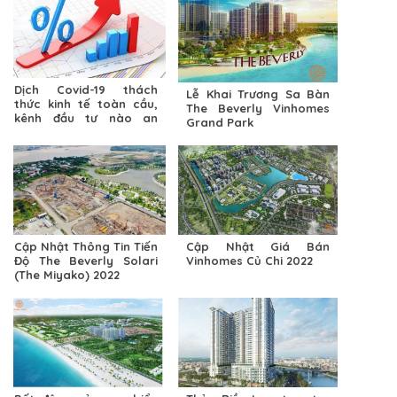
Dịch Covid-19 thách
Lễ Khai Trương Sa Bàn
thức kinh tế toàn cầu,
The Beverly Vinhomes
kênh đầu tư nào an
Grand Park
toàn trong lúc này?
Cập Nhật Thông Tin Tiến
Cập Nhật Giá Bán
Độ The Beverly Solari
Vinhomes Củ Chi 2022
(The Miyako) 2022