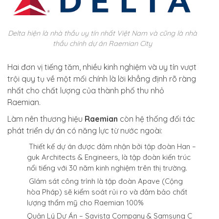
Delta hiện là nhà thầu uy tín nhất Việt Nam và cũng là nhà
thầu chính dự án Raemian City
Hai đơn vị tiếng tăm, nhiều kinh nghiệm và uy tín vượt
trội quy tụ về một mối chính là lời khẳng định rõ ràng
nhất cho chất lượng của thành phố thu nhỏ
Raemian.
Làm nên thương hiệu
Raemian
còn hệ thống đối tác
phát triển dự án có năng lực từ nước ngoài:
Thiết kế dự án được đảm nhận bởi tập đoàn Han –
guk Architects & Engineers, là tập đoàn kiến trúc
nổi tiếng với 30 năm kinh nghiệm trên thị trường.
GIám sát công trình là tập đoàn Apave (Cộng
hòa Pháp) sẽ kiểm soát rủi ro và đảm bảo chất
lượng thẩm mỹ cho Raemian 100%
Quản Lý Dự Án – Savista Company & Samsung C