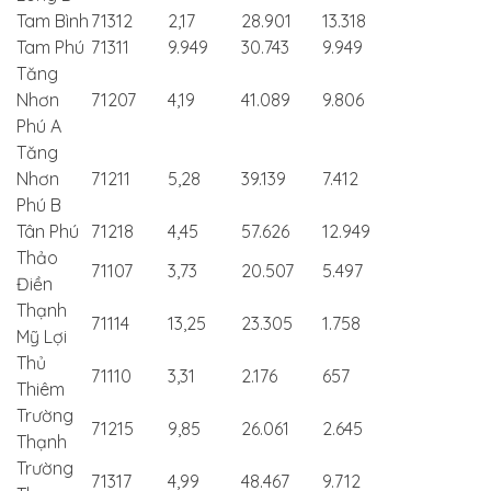
Tam Bình
71312
2,17
28.901
13.318
Tam Phú
71311
9.949
30.743
9.949
Tăng
Nhơn
71207
4,19
41.089
9.806
Phú A
Tăng
Nhơn
71211
5,28
39.139
7.412
Phú B
Tân Phú
71218
4,45
57.626
12.949
Thảo
71107
3,73
20.507
5.497
Điền
Thạnh
71114
13,25
23.305
1.758
Mỹ Lợi
Thủ
71110
3,31
2.176
657
Thiêm
Trường
71215
9,85
26.061
2.645
Thạnh
Trường
71317
4,99
48.467
9.712