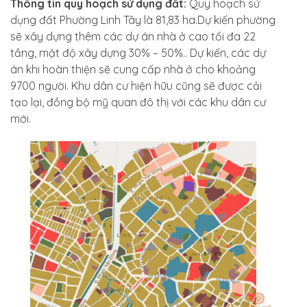
Thông tin quy hoạch sử dụng đất:
Quy hoạch sử
dụng đất Phường Linh Tây là 81,83 ha.Dự kiến phường
sẽ xây dựng thêm các dự án nhà ở cao tối đa 22
tầng, mật độ xây dựng 30% – 50%.. Dự kiến, các dự
án khi hoàn thiện sẽ cung cấp nhà ở cho khoảng
9700 người. Khu dân cư hiện hữu cũng sẽ được cải
tạo lại, đồng bộ mỹ quan đô thị với các khu dân cư
mới.