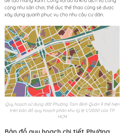
để tạo mảng xanh. Cùng với đó là khu dịch vụ công
cộng như sân chơi, thể dục thể thao cũng sẽ được
xây dựng quanh phục vụ cho nhu cầu cư dân.
Quy hoạch sử dụng đất Phường Tam Bình Quận 9 thể hiện
trên bản đồ quy hoạch phân khu tỷ lệ 1/2000 của TP.
HCM
Bản đồ quy hoạch chi tiết Phường