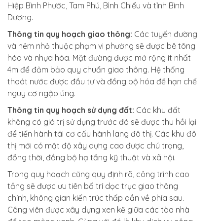
Hiệp Bình Phước, Tam Phú, Bình Chiểu và tỉnh Bình
Dương.
Thông tin quy hoạch giao thông:
Các tuyến đường
và hẻm nhỏ thuộc phạm vi phường sẽ được bê tông
hóa và nhựa hóa. Mặt đường được mở rộng ít nhất
4m để đảm bảo quy chuẩn giao thông. Hệ thống
thoát nước được đầu tư và đồng bộ hóa để hạn chế
nguy cơ ngập úng.
Thông tin quy hoạch sử dụng đất:
Các khu đất
không có giá trị sử dụng trước đó sẽ được thu hồi lại
để tiến hành tái cơ cấu hành lang đô thị. Các khu đô
thị mới có mật độ xây dựng cao được chú trọng,
đồng thời, đồng bộ hạ tầng kỹ thuật và xã hội.
Trong quy hoạch cũng quy định rõ, công trình cao
tầng sẽ được ưu tiên bố trí dọc trục giao thông
chính, không gian kiến trúc thấp dần về phía sau.
Công viên được xây dựng xen kẽ giữa các tòa nhà