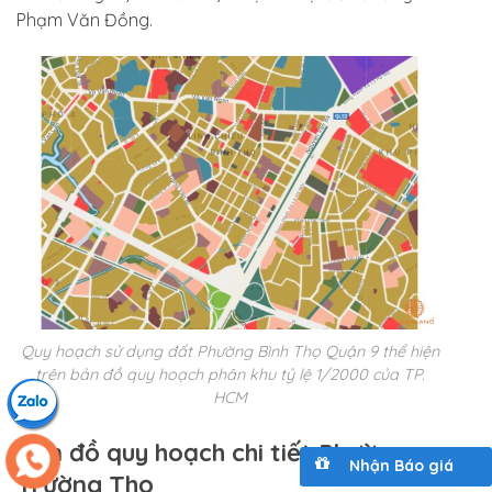
Phạm Văn Đồng.
Quy hoạch sử dụng đất Phường Bình Thọ Quận 9 thể hiện
trên bản đồ quy hoạch phân khu tỷ lệ 1/2000 của TP.
HCM
Bản đồ quy hoạch chi tiết Phường
Nhận Báo giá
Trường Thọ