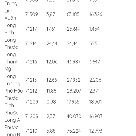
Trung
Linh
71309
3,87
63.185
16.326
Xuân
Long
71217
17,61
25.614
1.454
Bình
Long
71214
24,44
24,44
525
Phước
Long
Thạnh
71216
12,06
43.987
3.647
Mỹ
Long
71213
12,66
27.932
2.206
Trường
Phú Hữu
71212
11,88
28.207
2.374
Phước
71209
0,98
17.935
18.301
Bình
Phước
71208
2,37
40.070
16.907
Long A
Phước
71210
5,88
75.224
12.793
Long B