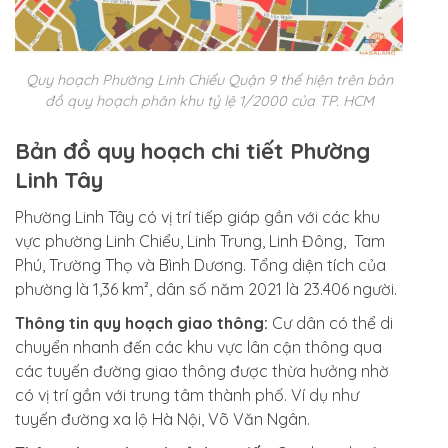
Quy hoạch Phường Linh Chiểu Quận 9 thể hiện trên bản
đồ quy hoạch phân khu tỷ lệ 1/2000 của TP. HCM
Bản đồ quy hoạch chi tiết Phường
Linh Tây
Phường Linh Tây có vị trí tiếp giáp gần với các khu
vực phường Linh Chiểu, Linh Trung, Linh Đông, Tam
Phú, Trường Thọ và Bình Dương. Tổng diện tích của
phường là 1,36 km², dân số năm 2021 là 23.406 người.
Thông tin quy hoạch giao thông:
Cư dân có thể di
chuyển nhanh đến các khu vực lân cận thông qua
các tuyến đường giao thông được thừa hưởng nhờ
có vị trí gần với trung tâm thành phố. Ví dụ như
tuyến đường xa lộ Hà Nội, Võ Văn Ngân.