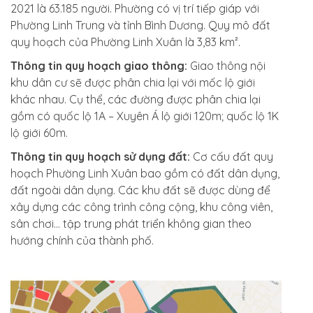
2021 là 63.185 người. Phường có vị trí tiếp giáp với
Phường Linh Trung và tỉnh Bình Dương. Quy mô đất
quy hoạch của Phường Linh Xuân là 3,83 km².
Thông tin quy hoạch giao thông:
Giao thông nội
khu dân cư sẽ được phân chia lại với mốc lộ giới
khác nhau. Cụ thể, các đường được phân chia lại
gồm có quốc lộ 1A – Xuyên Á lộ giới 120m; quốc lộ 1K
lộ giới 60m.
Thông tin quy hoạch sử dụng đất:
Cơ cấu đất quy
hoạch Phường Linh Xuân bao gồm có đất dân dụng,
đất ngoài dân dụng. Các khu đất sẽ được dùng để
xây dựng các công trình công cộng, khu công viên,
sân chơi… tập trung phát triển không gian theo
hướng chính của thành phố.