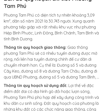
Tam Phú
Phường Tam Phú có diện tích tự nhiên khoảng 3,09
km², dân số năm 2021 là 30.743 người. Xung quanh
phường tiếp giáp với rất nhiều khu vực như phường
Hiệp Bình Phước, Linh Đông, Bình Chánh, Tam Bình và
tỉnh Bình Dương.
Thông tin quy hoạch giao thông:
Giao thông
phường Tam Phú sẽ có nhiều tuyến đường được mở
rộng, nối liền hai tuyến đường chính để cư dân di
chuyển nhanh hơn. Cụ thể là: Đường số 5 và đường
Cây Keo, đường số 8 và đường Tam Châu, đường đi
qua UBND Phường, đường số 5 và đường Tam Bình, …
Thông tin quy hoạch sử dụng đất:
Lợi thế về đặc
điểm đất đai có địa hình gò đồi hoặc lượn sóng,
Phường Tam Phú phù hợp để xây dựng công trình và
khu dân cư sinh sống. Đất quy hoạch của phường là
những khu đất có các chức năng giao thông, công