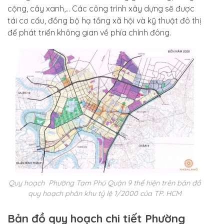
cộng, cây xanh,… Các công trình xây dựng sẽ được
tái cơ cấu, đồng bộ hạ tầng xã hội và kỹ thuật đô thị
để phát triển không gian về phía chính đông.
Quy hoạch Phường Tam Phú Quận 9 thể hiện trên bản đồ
quy hoạch phân khu tỷ lệ 1/2000 của TP. HCM
Bản đồ quy hoạch chi tiết Phường