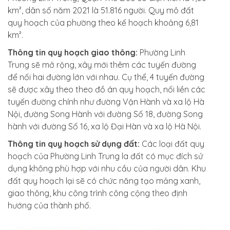
km², dân số năm 2021 là 51.816 người. Quy mô đất
quy hoạch của phường theo kế hoạch khoảng 6,81
km².
Thông tin quy hoạch giao thông:
Phường Linh
Trung sẽ mở rộng, xây mới thêm các tuyến đường
để nối hai đường lớn với nhau. Cụ thể, 4 tuyến đường
sẽ được xây theo theo đồ án quy hoạch, nối liền các
tuyến đường chính như đường Vận Hành và xa lộ Hà
Nội, đường Song Hành với đường Số 18, đường Song
hành với đường Số 16, xa lộ Đại Hàn và xa lộ Hà Nội.
Thông tin quy hoạch sử dụng đất:
Các loại đất quy
hoạch của Phường Linh Trung la đất có mục đích sử
dụng không phù hợp với nhu cầu của người dân. Khu
đất quy hoạch lại sẽ có chức năng tạo mảng xanh,
giao thông, khu công trình công cộng theo định
hướng của thành phố.