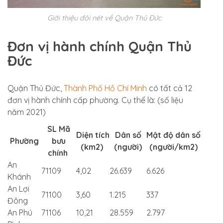
Giới thiệu đôi nét về Quận Thủ Đức
Đơn vị hành chính Quận Thủ
Đức
Quận Thủ Đức,
Thành Phố Hồ Chí Minh
có tất cả 12
đơn vị hành chính cấp phường. Cụ thể là: (số liệu
năm 2021)
SL Mã
Diện tích
Dân số
Mật độ dân số
Phường
bưu
(km2)
(người)
(người/km2)
chính
An
71109
4,02
26.639
6.626
Khánh
An Lợi
71100
3,60
1.215
337
Đông
An Phú
71106
10,21
28.559
2.797