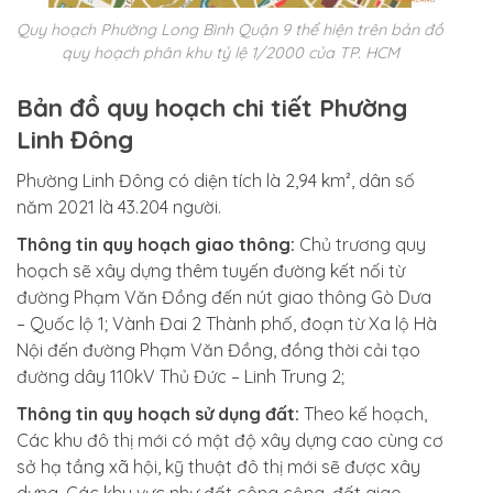
Quy hoạch Phường Long Bình Quận 9 thể hiện trên bản đồ
quy hoạch phân khu tỷ lệ 1/2000 của TP. HCM
Bản đồ quy hoạch chi tiết Phường
Linh Đông
Phường Linh Đông có diện tích là 2,94 km², dân số
năm 2021 là 43.204 người.
Thông tin quy hoạch giao thông:
Chủ trương quy
hoạch sẽ xây dựng thêm tuyến đường kết nối từ
đường Phạm Văn Đồng đến nút giao thông Gò Dưa
– Quốc lộ 1; Vành Đai 2 Thành phố, đoạn từ Xa lộ Hà
Nội đến đường Phạm Văn Đồng, đồng thời cải tạo
đường dây 110kV Thủ Đức – Linh Trung 2;
Thông tin quy hoạch sử dụng đất:
Theo kế hoạch,
Các khu đô thị mới có mật độ xây dựng cao cùng cơ
sở hạ tầng xã hội, kỹ thuật đô thị mới sẽ được xây
dựng. Các khu vực như đất công cộng, đất giao