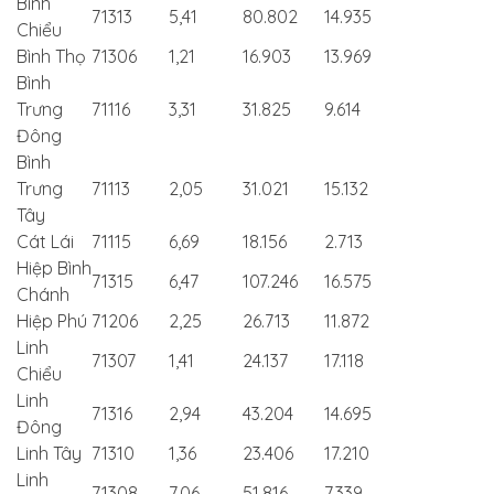
Bình
71313
5,41
80.802
14.935
Chiểu
Bình Thọ
71306
1,21
16.903
13.969
Bình
Trưng
71116
3,31
31.825
9.614
Đông
Bình
Trưng
71113
2,05
31.021
15.132
Tây
Cát Lái
71115
6,69
18.156
2.713
Hiệp Bình
71315
6,47
107.246
16.575
Chánh
Hiệp Phú
71206
2,25
26.713
11.872
Linh
71307
1,41
24.137
17.118
Chiểu
Linh
71316
2,94
43.204
14.695
Đông
Linh Tây
71310
1,36
23.406
17.210
Linh
71308
7,06
51.816
7.339