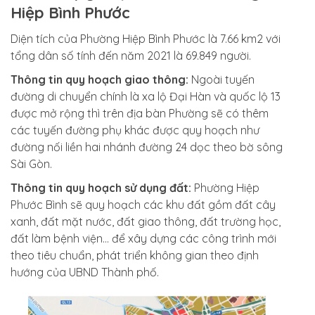
Hiệp Bình Phước
Diện tích của Phường Hiệp Bình Phước là 7.66 km2 với
tổng dân số tính đến năm 2021 là 69.849 người.
Thông tin quy hoạch giao thông:
Ngoài tuyến
đường di chuyển chính là xa lộ Đại Hàn và quốc lộ 13
được mở rộng thì trên địa bàn Phường sẽ có thêm
các tuyến đường phụ khác được quy hoạch như
đường nối liền hai nhánh đường 24 dọc theo bờ sông
Sài Gòn.
Thông tin quy hoạch sử dụng đất:
Phường Hiệp
Phước Bình sẽ quy hoạch các khu đất gồm đất cây
xanh, đất mặt nước, đất giao thông, đất trường học,
đất làm bệnh viện… để xây dựng các công trình mới
theo tiêu chuẩn, phát triển không gian theo định
hướng của UBND Thành phố.