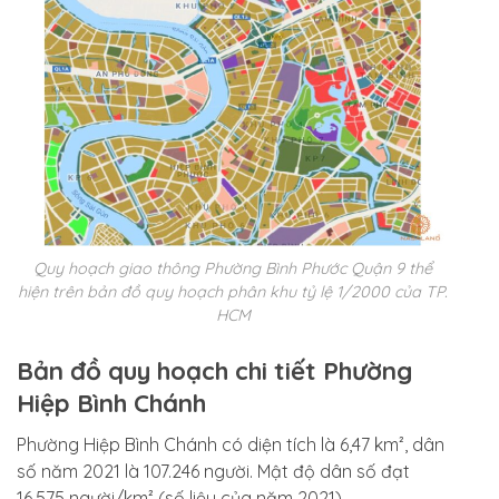
Quy hoạch giao thông Phường Bình Phước Quận 9 thể
hiện trên bản đồ quy hoạch phân khu tỷ lệ 1/2000 của TP.
HCM
Bản đồ quy hoạch chi tiết Phường
Hiệp Bình Chánh
Phường Hiệp Bình Chánh có diện tích là 6,47 km², dân
số năm 2021 là 107.246 người. Mật độ dân số đạt
16.575 người/km² (số liệu của năm 2021).