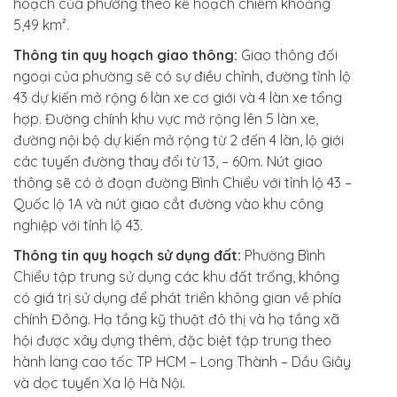
hoạch của phường theo kế hoạch chiếm khoảng
5,49 km².
Thông tin quy hoạch giao thông:
Giao thông đối
ngoại của phường sẽ có sự điều chỉnh, đường tỉnh lộ
43 dự kiến mở rộng 6 làn xe cơ giới và 4 làn xe tổng
hợp. Đường chính khu vực mở rộng lên 5 làn xe,
đường nội bộ dự kiến mở rộng từ 2 đến 4 làn, lộ giới
các tuyến đường thay đổi từ 13, – 60m. Nút giao
thông sẽ có ở đoạn đường Bình Chiểu với tỉnh lộ 43 –
Quốc lộ 1A và nút giao cắt đường vào khu công
nghiệp với tỉnh lộ 43.
Thông tin quy hoạch sử dụng đất:
Phường Bình
Chiểu tập trung sử dụng các khu đất trống, không
có giá trị sử dụng để phát triển không gian về phía
chính Đông. Hạ tầng kỹ thuật đô thị và hạ tầng xã
hội được xây dựng thêm, đặc biệt tập trung theo
hành lang cao tốc TP HCM – Long Thành – Dầu Giây
và dọc tuyến Xa lộ Hà Nội.