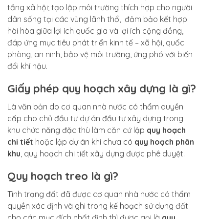
tầng xã hội; tạo lập môi trường thích hợp cho người
dân sống tại các vùng lãnh thổ,
đảm bảo kết hợp
hài hòa giữa lợi ích quốc gia và lợi ích cộng đồng,
đáp ứng mục tiêu phát triển kinh tế – xã hội, quốc
phòng, an ninh, bảo vệ môi trường, ứng phó với biến
đổi khí hậu.
Giấy phép quy hoạch xây dựng là gì?
Là văn bản do cơ quan nhà nước có thẩm quyền
cấp cho chủ đầu tư dự án đầu tư xây dựng trong
khu chức năng đặc thù làm căn cứ lập
quy hoạch
chi tiết
hoặc lập dự án khi chưa có
quy hoạch phân
khu
, quy hoạch chi tiết xây dựng được phê duyệt.
Quy hoạch treo là gì?
Tình trạng đất đã được cơ quan nhà nước có thẩm
quyền xác định và ghi trong kế hoạch sử dụng đất
cho các mục đích nhất định thì được gọi là
quy