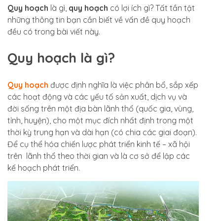
Quy hoạch
là gì,
quy hoạch
có lợi ích gì? Tất tần tật
những thông tin bạn cần biết về vấn đề quy hoạch
đều có trong bài viết này.
Quy hoạch là gì?
Quy hoạch
được định nghĩa là việc phân bổ, sắp xếp
các hoạt động và các yếu tố sản xuất, dịch vụ và
đời sống trên một địa bàn lãnh thổ (quốc gia, vùng,
tỉnh, huyện), cho một mục đích nhất định trong một
thời kỳ trung hạn và dài hạn (có chia các giai đoạn).
Để cụ thể hóa chiến lược phát triển kinh tế – xã hội
trên lãnh thổ theo thời gian và là cơ sở để lập các
kế hoạch phát triển.