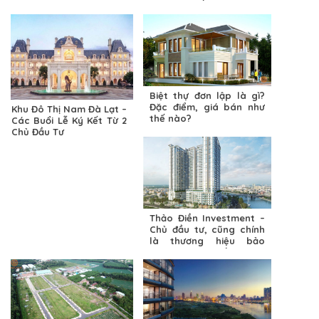
Biệt thự đơn lập là gì?
Đặc điểm, giá bán như
Khu Đô Thị Nam Đà Lạt –
thế nào?
Các Buổi Lễ Ký Kết Từ 2
Chủ Đầu Tư
Thảo Điền Investment –
Chủ đầu tư, cũng chính
là thương hiệu bảo
chứng cho chất lượng
tuyệt vời của sản phẩm