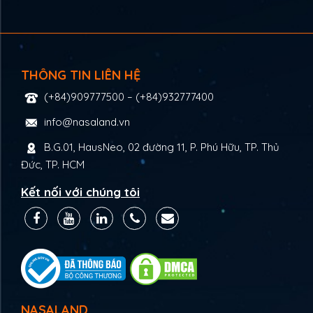
THÔNG TIN LIÊN HỆ
(+84)909777500
–
(+84)932777400
info@nasaland.vn
B.G.01, HausNeo, 02 đường 11, P. Phú Hữu, TP. Thủ
Đức, TP. HCM
Kết nối với chúng tôi
NASALAND