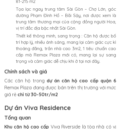
81-215 m2
Tọa lạc ngay trung tâm Sài Gòn – Chợ Lớn, góc
đường Phạm Đình Hổ – Bãi Sậy, nơi được xem là
trung tâm thương mại của cộng đồng người Hoa,
vị trí đắc địa bậc nhất Sài Gòn.
Thiết kế thông minh, sang trọng : Căn hộ được bố
trí hợp lý, nhiều ánh sáng, mang lại cảm giác cực kì
thoáng đãng, trần nhà cao 3m2, 1 tiêu chuẩn cao
cấp mà Remax Plaza mới có, mang lại sự sang
trọng và cảm giác dễ chịu khi ở tại nơi đây.
Chính sách và giá
Các căn hộ trong
dự án căn hộ cao cấp quận 6
Remax Plaza đang được bán trên thị trường với mức
giá rẻ
chỉ từ 30-50tr/m2
Dự án Viva Residence
Tổng quan
Khu căn hộ cao cấp
Viva Riverside là tòa nhà có vị