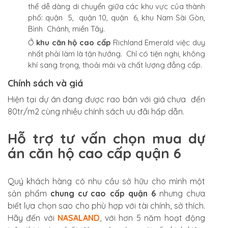
thể dễ dàng di chuyển giữa các khu vực của thành
phố: quận 5, quận 10, quận 6, khu Nam Sài Gòn,
Bình Chánh, miền Tây.
Ở
khu căn hộ cao cấp
Richland Emerald việc duy
nhất phải làm là tận hưởng. Chỉ có tiện nghi, không
khí sang trọng, thoải mái và chất lượng đẳng cấp.
Chính sách và giá
Hiện tại dự án đang được rao bán với giá chưa đến
80tr/m2 cùng nhiều chính sách ưu đãi hấp dẫn.
Hỗ trợ tư vấn chọn mua dự
án căn hộ cao cấp quận 6
Quý khách hàng có nhu cầu sở hữu cho mình một
sản phẩm
chung cư cao cấp quận 6
nhưng chưa
biết lựa chọn sao cho phù hợp với tài chính, sở thích.
Hãy đến với
NASALAND
, với hơn 5 năm hoạt động