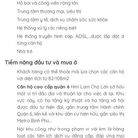
Hồ bơi và công viên rộng lớn
Trung tâm thương mại, siêu thị
Trung tâm y tế, dịch vụ chăm sóc sức khỏe
Hệ thống xử lý rác riêng biệt
Hệ thống truyền hình cáp. ADSL,…được lắp đặt ở
từng căn hộ
Nhà trẻ
Tiềm năng đầu tư và mua ở
Khách hàng có thể thoải mái lựa chọn các căn hộ
với diện tích từ 82-108m2
Căn hộ cao cấp quận 6
Him Lam Chợ Lớn sở hữu
một vị trí đắc địa và thuận lợi cho việc đi lại. Khu
vực này, có hạ tầng kỹ thuật và hạ tầng xã hội
được đầu tư hiện đại, gần trung tâm Hành chính
Quận 6, liền kề với khu dân cư hiện hữu, gần siêu thị
Metro Bình Phú…
Nội khu cũng như trong phạm vi vài km là hàng
loạt các tiện ích dịch vụ đẳng cấp, đáp ứng mọi