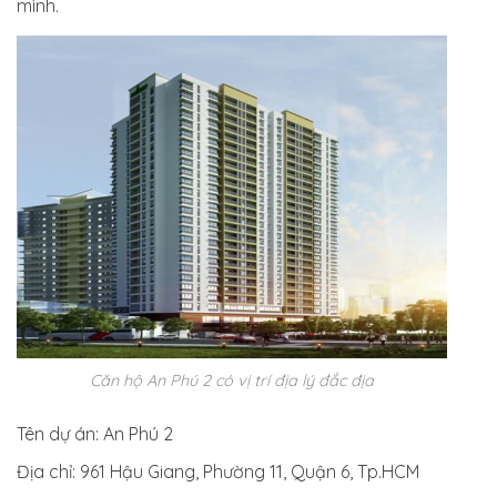
mình.
Căn hộ An Phú 2 có vị trí địa lý đắc địa
Tên dự án:
An Phú 2
Địa chỉ:
961 Hậu Giang, Phường 11, Quận 6, Tp.HCM