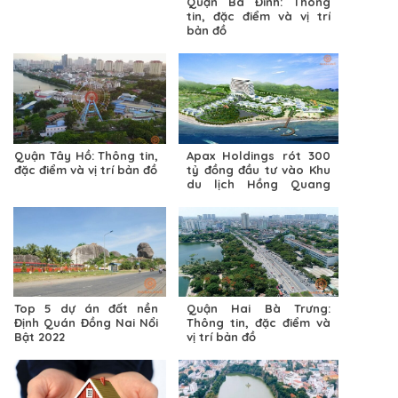
Quận Ba Đình: Thông
tin, đặc điểm và vị trí
bản đồ
Quận Tây Hồ: Thông tin,
Apax Holdings rót 300
đặc điểm và vị trí bản đồ
tỷ đồng đầu tư vào Khu
du lịch Hồng Quang
Long Hải Bà Rịa – Vũng
Tàu, Shark Thuỷ muốn
lấn sân sang lĩnh vực
bất động sản
Top 5 dự án đất nền
Quận Hai Bà Trưng:
Định Quán Đồng Nai Nổi
Thông tin, đặc điểm và
Bật 2022
vị trí bản đồ