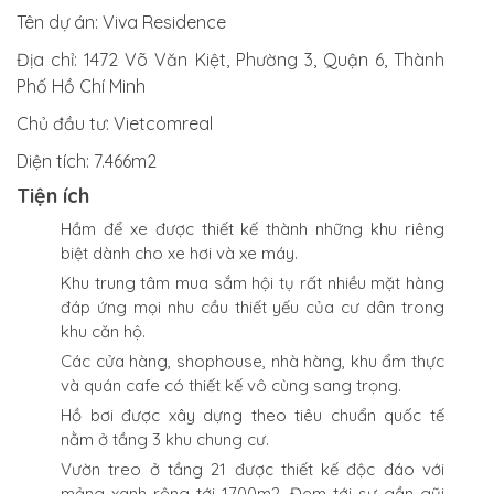
Tên dự án:
Viva Residence
Địa chỉ
: 1472 Võ Văn Kiệt, Phường 3, Quận 6, Thành
Phố Hồ Chí Minh
Chủ đầu tư:
Vietcomreal
Diện tích:
7.466m2
Tiện ích
Hầm để xe được thiết kế thành những khu riêng
biệt dành cho xe hơi và xe máy.
Khu trung tâm mua sắm hội tụ rất nhiều mặt hàng
đáp ứng mọi nhu cầu thiết yếu của cư dân trong
khu căn hộ.
Các cửa hàng, shophouse, nhà hàng, khu ẩm thực
và quán cafe có thiết kế vô cùng sang trọng.
Hồ bơi được xây dựng theo tiêu chuẩn quốc tế
nằm ở tầng 3 khu chung cư.
Vườn treo ở tầng 21 được thiết kế độc đáo với
mảng xanh rộng tới 1700m2. Đem tới sự gần gũi