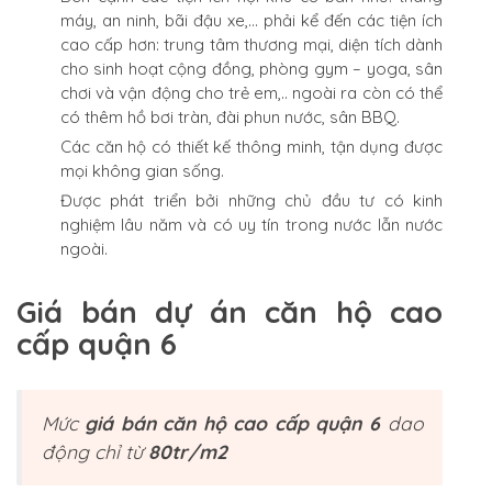
máy, an ninh, bãi đậu xe,… phải kể đến các tiện ích
cao cấp hơn: trung tâm thương mại, diện tích dành
cho sinh hoạt cộng đồng, phòng gym – yoga, sân
chơi và vận động cho trẻ em,.. ngoài ra còn có thể
có thêm hồ bơi tràn, đài phun nước, sân BBQ.
Các căn hộ có thiết kế thông minh, tận dụng được
mọi không gian sống.
Được phát triển bởi những chủ đầu tư có kinh
nghiệm lâu năm và có uy tín trong nước lẫn nước
ngoài.
Giá bán dự án căn hộ cao
cấp quận 6
Mức
giá bán căn hộ cao cấp quận 6
dao
động chỉ từ
80tr/m2