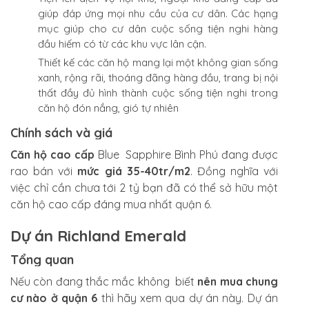
giúp đáp ứng mọi nhu cầu của cư dân. Các hạng
mục giúp cho cư dân cuộc sống tiện nghi hàng
đầu hiếm có từ các khu vực lân cận.
Thiết kế các căn hộ mang lại một không gian sống
xanh, rộng rãi, thoáng đãng hàng đầu, trang bị nội
thất đầy đủ hình thành cuộc sống tiện nghi trong
căn hộ đón nắng, gió tự nhiên
Chính sách và giá
Căn hộ cao cấp
Blue Sapphire Bình Phú đang được
rao bán với
mức giá 35-40tr/m2
. Đồng nghĩa với
việc chỉ cần chưa tới 2 tỷ bạn đã có thể sở hữu một
căn hộ cao cấp đáng mua nhất quận 6.
Dự án Richland Emerald
Tổng quan
Nếu còn đang thắc mắc không biết
nên mua chung
cư nào ở quận 6
thì hãy xem qua dự án này. Dự án