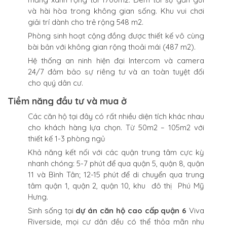
và hài hòa trong không gian sống. Khu vui chơi
giải trí dành cho trẻ rộng 548 m2.
Phòng sinh hoạt cộng đồng được thiết kế vô cùng
bài bản với không gian rộng thoải mái (487 m2).
Hệ thống an ninh hiện đại Intercom và camera
24/7 đảm bảo sự riêng tư và an toàn tuyệt đối
cho quý dân cư.
Tiềm năng đầu tư và mua ở
Các căn hộ tại đây có rất nhiều diện tích khác nhau
cho khách hàng lựa chọn. Từ 50m2 – 105m2 với
thiết kế 1-3 phòng ngủ
Khả năng kết nối với các quận trung tâm cực kỳ
nhanh chóng: 5-7 phút để qua quận 5, quận 8, quận
11 và Bình Tân; 12-15 phút để di chuyển qua trung
tâm quận 1, quận 2, quận 10, khu đô thị Phú Mỹ
Hưng.
Sinh sống tại
dự án căn hộ cao cấp quận 6
Viva
Riverside, mọi cư dân đều có thể thỏa mãn nhu