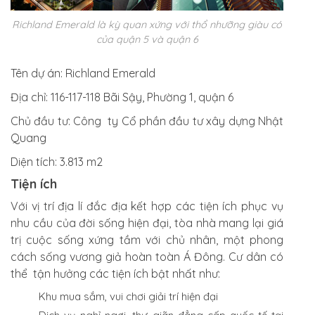
Richland Emerald là kỳ quan xứng với thổ nhưỡng giàu có
của quận 5 và quận 6
Tên dự án:
Richland Emerald
Địa chỉ:
116-117-118 Bãi Sậy, Phường 1, quận 6
Chủ đầu tư
: Công ty Cổ phần đầu tư xây dựng Nhật
Quang
Diện tích:
3.813 m2
Tiện ích
Với vị trí địa lí đắc địa kết hợp các tiện ích phục vụ
nhu cầu của đời sống hiện đại, tòa nhà mang lại giá
trị cuộc sống xứng tầm với chủ nhân, một phong
cách sống vương giả hoàn toàn Á Đông. Cư dân có
thể tận hưởng các tiện ích bật nhất như:
Khu mua sắm, vui chơi giải trí hiện đại