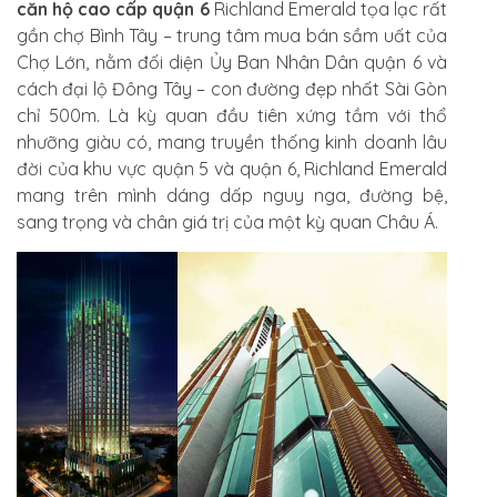
căn hộ cao cấp quận 6
Richland Emerald tọa lạc rất
gần chợ Bình Tây – trung tâm mua bán sầm uất của
Chợ Lớn, nằm đối diện Ủy Ban Nhân Dân quận 6 và
cách đại lộ Đông Tây – con đường đẹp nhất Sài Gòn
chỉ 500m. Là kỳ quan đầu tiên xứng tầm với thổ
nhưỡng giàu có, mang truyền thống kinh doanh lâu
đời của khu vực quận 5 và quận 6, Richland Emerald
mang trên mình dáng dấp nguy nga, đường bệ,
sang trọng và chân giá trị của một kỳ quan Châu Á.