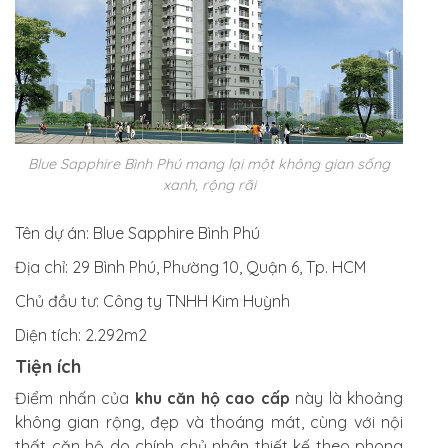
Blue Sapphire Bình Phú mang lại một không gian sống
xanh, rộng rãi
Tên dự án:
Blue Sapphire Bình Phú
Địa chỉ:
29 Bình Phú, Phường 10, Quận 6, Tp. HCM
Chủ đầu tư:
Công ty TNHH Kim Huỳnh
Diện tích
: 2.292m2
Tiện ích
Điểm nhấn của
khu căn hộ cao cấp
này là khoảng
không gian rộng, đẹp và thoáng mát, cùng với nội
thất căn hộ do chính chủ nhân thiết kế theo phong