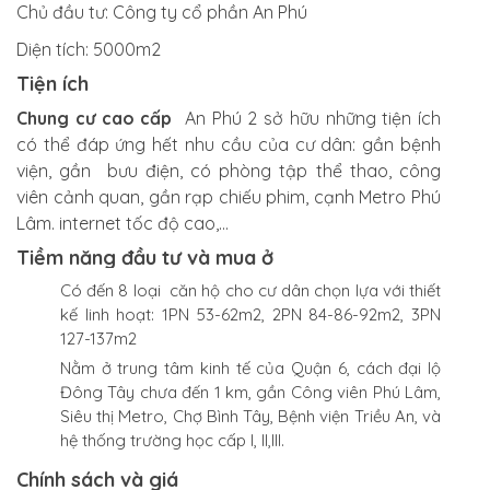
Chủ đầu tư:
Công ty cổ phần An Phú
Diện tích:
5000m2
Tiện ích
Chung cư cao cấp
An Phú 2 sở hữu những tiện ích
có thể đáp ứng hết nhu cầu của cư dân: gần bệnh
viện, gần bưu điện, có phòng tập thể thao, công
viên cảnh quan, gần rạp chiếu phim, cạnh Metro Phú
Lâm. internet tốc độ cao,…
Tiềm năng đầu tư và mua ở
Có đến 8 loại căn hộ cho cư dân chọn lựa với thiết
kế linh hoạt: 1PN 53-62m2, 2PN 84-86-92m2, 3PN
127-137m2
Nằm ở trung tâm kinh tế của Quận 6, cách đại lộ
Đông Tây chưa đến 1 km, gần Công viên Phú Lâm,
Siêu thị Metro, Chợ Bình Tây, Bệnh viện Triều An, và
hệ thống trường học cấp I, II,III.
Chính sách và giá