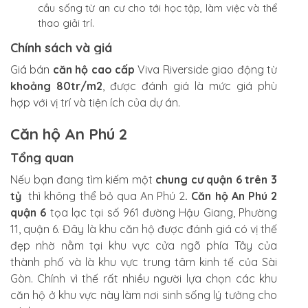
cầu sống từ an cư cho tới học tập, làm việc và thể
thao giải trí.
Chính sách và giá
Giá bán
căn hộ cao cấp
Viva Riverside giao động từ
khoảng 80tr/m2
, được đánh giá là mức giá phù
hợp với vị trí và tiện ích của dự án.
Căn hộ An Phú 2
Tổng quan
Nếu bạn đang tìm kiếm một
chung cư quận 6 trên 3
tỷ
thì không thể bỏ qua An Phú 2
. Căn hộ An Phú 2
quận 6
tọa lạc tại số 961 đường Hậu Giang, Phường
11, quận 6. Đây là khu căn hộ được đánh giá có vị thế
đẹp nhờ nằm tại khu vực cửa ngõ phía Tây của
thành phố và là khu vực trung tâm kinh tế của Sài
Gòn. Chính vì thế rất nhiều người lựa chọn các khu
căn hộ ở khu vực này làm nơi sinh sống lý tưởng cho