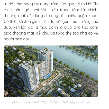
trí đắc địa ngay tại trung tâm của quận 6 tp Hồ Chí
Minh, nằm gần với rất nhiều trung tâm tài chính,
thương mại, dễ dàng đi sang rất nhiều quận khác.
Có thiết kế đơn giản, hiện đại với gam màu trắng chủ
đạo, xen lẫn đó là màu xanh lá giúp cho tạo cảm
giác thoáng mát, dễ chịu và tổng thể tòa nhà có vẻ
ngoài hiện đại.
Dự án nằm ở mặt tiền Võ Văn Kiệt đầy thuận lợi