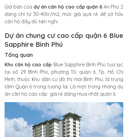
Giá bán của
dự án căn hộ cao cấp quận 6
An Phú 2
đang chỉ từ 30-40tr/m2, mức giá quá rẻ để sở hữu
căn hộ đầy đủ tiện nghi.
Dự án chung cư cao cấp quận 6 Blue
Sapphire Bình Phú
Tổng quan
Khu căn hộ cao cấp
Blue Sapphire Bình Phú tọa lạc
tại số 29 Bình Phú, phường 10, quận 6, Tp. Hồ Chí
Minh, thuộc khu dân cư đô thị mới Bình Phú, là trung
tâm Quận 6 trong tương laị. Là một trong những dự
án căn hộ cao cấp giá rẻ đáng mua nhất quận 6.