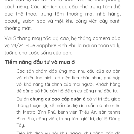
cách riêng. Các tiện ích cao cấp như trung tâm thể
dục thể thao, trung tâm thương mại, nhà hàng,
beauty salon, spa và một khu công viên cây xanh
thoáng mát.
Với 5 thang máy tốc độ cao, hệ thống camera bảo
vệ 24/24. Blue Sapphire Bình Phú là nơi an toàn và lý
tưởng cho cuộc sống của bạn.
Tiềm năng đầu tư và mua ở
Các sản phẩm đáp ứng mọi nhu cầu của cư dân
với nhiều loại hình, có diện tích khác nhau, phù hợp
với khả năng tài chính của mọi người. Khách hàng
dễ dàng sở hữu căn hộ để an cư cũng như đầu tư.
Dự án
chung cư cao cấp quận 6
có vị trí tốt, giao
thông thuận lợi, kết nối các tiện ích sẵn có như siêu
thị Metro Bình Phú, bệnh viện Triều An, sân tennis
Bình Phú, công viên, trung tâm giải trí, đại lộ Đông
Tây.
Tiện ích dịch vụ nội khu, ngoại khu đẳng cấp đã