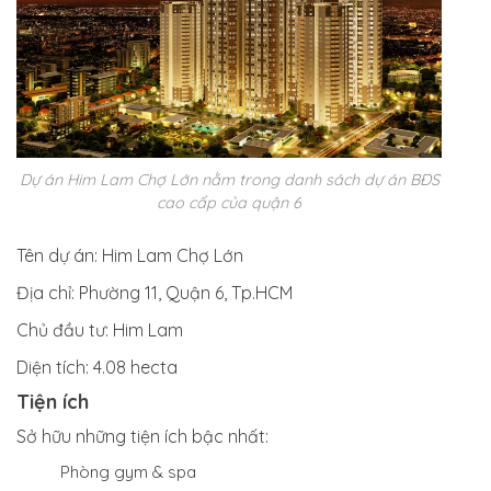
Dự án Him Lam Chợ Lớn nằm trong danh sách dự án BĐS
cao cấp của quận 6
Tên dự án:
Him Lam Chợ Lớn
Địa chỉ:
Phường 11, Quận 6, Tp.HCM
Chủ đầu tư:
Him Lam
Diện tích:
4.08 hecta
Tiện ích
Sở hữu những tiện ích bậc nhất:
Phòng gym & spa