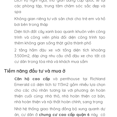
Dịch vụ nghỉ ngơi, thư giãn đẳng cấp quốc tế tại
các phòng tập, trung tâm chăm sóc sắc đẹp và
spa
Không gian riêng tư với sân chơi cho trẻ em và hồ
bơi bên trong tháp
Diện tích đất cây xanh bao quanh khuôn viên công
trình và công viên phía đối diện công trình tạo
thêm không gian sống thật giữa thành phố
2 tầng hầm đậu xe với tổng diện tích khoảng
3.500m2, đáp ứng nhu cầu chỗ đậu xe cho tất cả
cư dân trong tòa nhà và khách mua sắm
Tiềm năng đầu tư và mua ở
Căn hộ cao cấp
và penthouse tại Richland
Emerald có diện tích từ 113m2 gồm nhiều lựa chọn
cho các chủ nhân tương lai với phương án hoàn
thiện cuối cùng: nhà thô, nhà hoàn thiện cơ bản,
nhà hoàn thiện và nội thất hoàn chỉnh, sang trọng
Nhờ hệ thống giao thông đồng bộ xung quanh dự
án, cư dân ở
chung cư cao cấp quận 6
này có