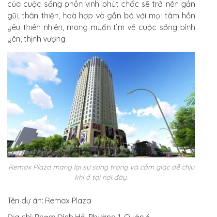
của cuộc sống phồn vinh phút chốc sẽ trở nên gần
gũi, thân thiện, hoà hợp và gắn bó với mọi tâm hồn
yêu thiên nhiên, mong muốn tìm về cuộc sống bình
yên, thịnh vượng.
Remax Plaza mang lại sự sang trọng và cảm giác dễ chịu
khi ở tại nơi đây.
Tên dự án
: Remax Plaza