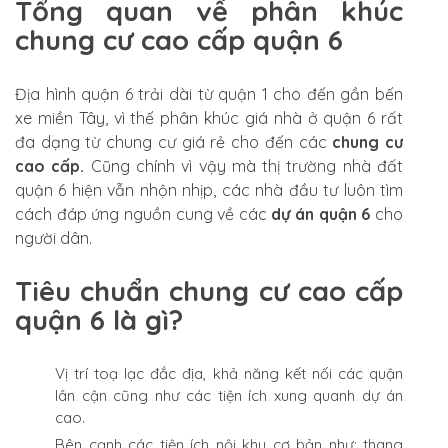
Tổng quan về phân khúc
chung cư cao cấp quận 6
Địa hình quận 6 trải dài từ quận 1 cho đến gần bến
xe miền Tây, vì thế phân khúc giá nhà ở quận 6 rất
đa dạng từ chung cư giá rẻ cho đến các
chung cư
cao cấp.
Cũng chính vì vậy mà thị trường nhà đất
quận 6 hiện vẫn nhộn nhịp, các nhà đầu tư luôn tìm
cách đáp ứng nguồn cung về các
dự án quận 6
cho
người dân.
Tiêu chuẩn chung cư cao cấp
quận 6 là gì?
Vị trí toạ lạc đắc địa, khả năng kết nối các quận
lân cận cũng như các tiện ích xung quanh dự án
cao.
Bên cạnh các tiện ích nội khu cơ bản như: thang