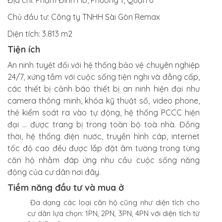
Địa chỉ:
Phạm Đình Hổ, Phường 1, Quận 6
Chủ đầu tư:
Công ty TNHH Sài Gòn Remax
Diện tích:
3.813 m2
Tiện ích
An ninh tuyệt đối với hệ thống bảo vệ chuyên nghiệp
24/7, xứng tầm với cuộc sống tiện nghi và đẳng cấp,
các thiết bị cảnh báo thiết bị an ninh hiện đại như
camera thông minh, khóa kỹ thuật số, video phone,
thẻ kiểm soát ra vào tự động, hệ thống PCCC hiện
đại … được trang bị trong toàn bộ toà nhà. Đồng
thời, hệ thống điện nước, truyền hình cáp, internet
tốc độ cao đều được lắp đặt âm tường trong từng
căn hộ nhằm đáp ứng nhu cầu cuộc sống năng
động của cư dân nơi đây.
Tiềm năng đầu tư và mua ở
Đa dạng các loại căn hộ cũng như diện tích cho
cư dân lựa chọn: 1PN, 2PN, 3PN, 4PN với diện tích từ