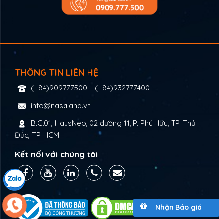
THÔNG TIN LIÊN HỆ
(+84)909777500
–
(+84)932777400
info@nasaland.vn
B.G.01, HausNeo, 02 đường 11, P. Phú Hữu, TP. Thủ
Đức, TP. HCM
Kết nối với chúng tôi
Nhận Báo giá