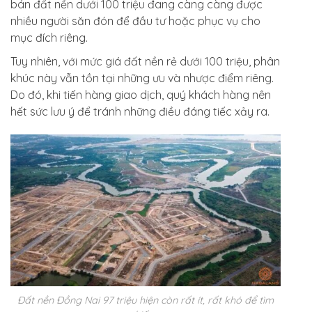
bán đất nền dưới 100 triệu đang càng càng được
nhiều người săn đón để đầu tư hoặc phục vụ cho
mục đích riêng.
Tuy nhiên, với mức giá đất nền rẻ dưới 100 triệu, phân
khúc này vẫn tồn tại những ưu và nhược điểm riêng.
Do đó, khi tiến hàng giao dịch, quý khách hàng nên
hết sức lưu ý để tránh những điều đáng tiếc xảy ra.
Đất nền Đồng Nai 97 triệu hiện còn rất ít, rất khó để tìm