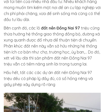
với túi tiền của nhiều nhà đầu tư. Nhiều khách hàng
mong muốn tìm kiếm một nơi để an cư lập nghiệp với
chi phí phải chăng, vừa để sinh sống mà cũng có thể
đầu tư lâu dài.
Bên cạnh đó, các lô
đất nền Đồng Nai 97
triệu cũng
thừa hưởng hệ thống giao thông đồng bộ, đường xá
xung quanh được đổ nhựa để thuận tiện di chuyển.
Phân khúc đất nền này vẫn sở hữu những hệ thống
tiện ích cơ bản như: chợ, trường học, ủy ban,… Do đó,
xét về lâu dài thì sản phẩm
đất nền Đồng Nai 97
triệu
vẫn có tiềm năng sinh lời trong tương lai.
Hầu hết, tất các các dự án
đất nền Đồng Nai 97
triệu
đều có pháp lý đầy đủ, có sổ hồng riêng và
giấy phép xây dựng rõ ràng