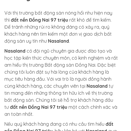
Với thị trường bất động sản nóng hổi như hiện nay
thì
đất nền Đồng Nai 97 triệu
rất khó để tìm kiếm.
Để tránh những rủi ro không đáng có xảy ra, quý
khách hàng nên tìm kiếm một đơn vị giao dịch bất
động sản uy tín như
Nasaland
.
Nasaland
có đội ngũ chuyên gia được đào tạo và
học tập kiến thức chuyên môn, có kinh nghiệm và rất
am hiểu thị trường Bất động sản Đồng Nai. Đặc biệt
chúng tôi luôn đặt sự hài lòng của khách hàng là
mục tiêu hàng đầu
. Với vai trò là người đồng hành
cùng khách hàng, các chuyên viên tại
Nasaland
tự
tin mang đến những thông tin hữu ích về thị trường
bất động sản. Chúng tôi sẽ hỗ trợ khách hàng đầu
tư
đất nền Đồng Nai 97 triệu
một cách chính xác và
an toàn nhất.
Nếu quý khách hàng đang có nhu cầu tìm hiểu
đất
nền Đồng Nai 97 triệu
, hãy liên hệ với
Nasaland
qua