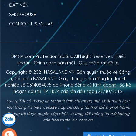
ĐẤT NỀN
SHOPHOUSE
CONDOTEL & VILLAS
DMCA.com Protection Status. All Right Reserved |
Điều
khoản
|
Chính sách bảo mật
|
Quy chế hoạt động
Copyright © 2021
NASALAND.VN
. Bản quyền thuộc về Công
ty Cổ phần NASALAND. Giấy chứng nhận đăng ký doanh
nghiệp số 0314084875 do Phòng đăng ký Kinh doanh- Sở kế
hoạch đầu tư TP. HCM cấp lần đầu ngày 27/10/2016.
Lưu ý: Tất cả thông tin và hình ảnh chỉ mang tính chất minh họa.
Mọi thông tin trên website này chỉ đúng tại thời điểm phát hành.
Chúng tôi được quyền cập nhật và thay đổi thông tin mà không
cần báo trước. Xin cám ơn