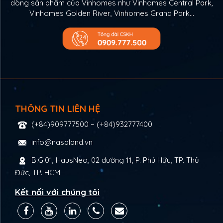
dòng sản phẩm của Vinhomes như Vinhomes Central Park,
Vinhomes Golden River, Vinhomes Grand Park…
THÔNG TIN LIÊN HỆ
(+84)909777500
–
(+84)932777400
info@nasaland.vn
B.G.01, HausNeo, 02 đường 11, P. Phú Hữu, TP. Thủ
Đức, TP. HCM
Kết nối với chúng tôi