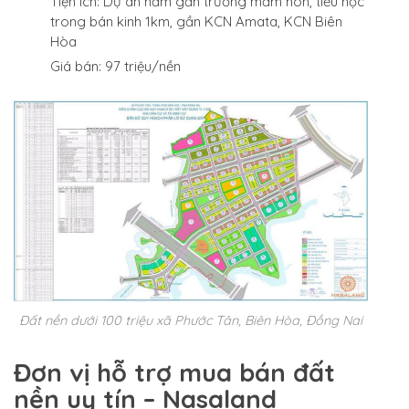
Tiện ích: Dự án nằm gần trường mầm non, tiểu học
trong bán kinh 1km, gần KCN Amata, KCN Biên
Hòa
Giá bán: 97 triệu/nền
Đất nền dưới 100 triệu xã Phước Tân, Biên Hòa, Đồng Nai
Đơn vị hỗ trợ mua bán đất
nền uy tín – Nasaland