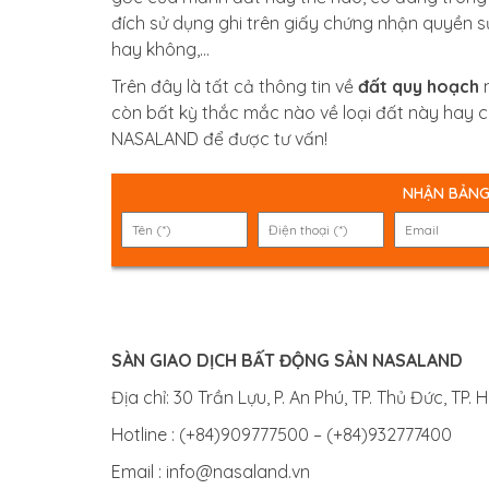
đích sử dụng ghi trên giấy chứng nhận quyền s
hay không,…
Trên đây là tất cả thông tin về
đất quy hoạch
m
còn bất kỳ thắc mắc nào về loại đất này hay ch
NASALAND để được tư vấn!
NHẬN BẢNG
SÀN GIAO DỊCH BẤT ĐỘNG SẢN NASALAND
Địa chỉ: 30 Trần Lựu, P. An Phú, TP. Thủ Đức, TP.
Hotline : (+84)909777500 – (+84)932777400
Email : info@nasaland.vn