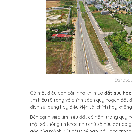
Đất quy 
Có một điều bạn cần nhớ khi mua
đất quy hoạ
tìm hiểu rõ ràng về chính sách quy hoạch đất 
đích sử dụng hay điều kiện tài chính hay không
Bên cạnh việc tìm hiểu đất có nằm trong quy h
một số thông tin khác như chủ sở hữu đất có 
gốc của mảnh đất này thế nào, có đang trong 