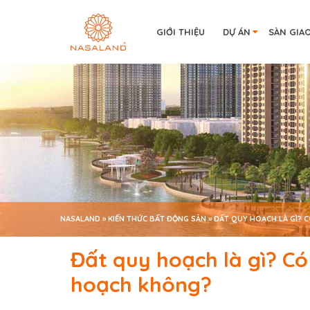
GIỚI THIỆU
DỰ ÁN
SÀN GIA
NASALAND
»
KIẾN THỨC BẤT ĐỘNG SẢN
»
ĐẤT QUY HOẠCH LÀ GÌ? 
Đất quy hoạch là gì? C
hoạch không?