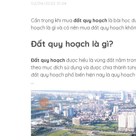
02/04/2022 10:04
Cẩn trọng khi mua
đất quy hoạch
là bài học đ
hoạch là gì và có nên mua đất quy hoạch khô
Đất quy hoạch là gì?
Đất quy hoạch
được hiểu là vùng đất nằm tro
theo mục đích sử dụng và được chia thành từng
đất quy hoạch phổ biến hiện nay là quy hoạch
…