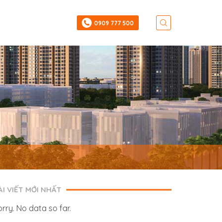
‎0909 777 500
ÀI VIẾT MỚI NHẤT
orry. No data so far.