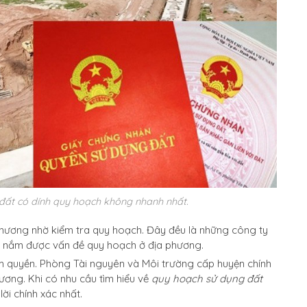
 đất có dính quy hoạch không nhanh nhất.
phương nhờ kiểm tra quy hoạch. Đây đều là những công ty
sẽ nắm được vấn đề quy hoạch ở địa phương.
m quyền. Phòng Tài nguyên và Môi trường cấp huyện chính
ương. Khi có nhu cầu tìm hiểu về
quy hoạch sử dụng đất
lời chính xác nhất.