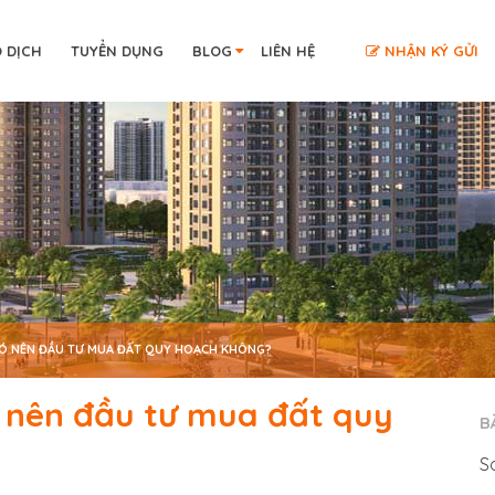
O DỊCH
TUYỂN DỤNG
BLOG
LIÊN HỆ
NHẬN KÝ GỬI
CÓ NÊN ĐẦU TƯ MUA ĐẤT QUY HOẠCH KHÔNG?
ó nên đầu tư mua đất quy
B
S